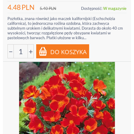
4.48
PLN
5.40
PLN
Dostępność:
W magazynie
Pozłotka, znana również jako maczek kalifornijski (Eschscholzia
californica), to jednoroczna roślina ozdobna, która zachwyca
subtelnym urokiem i delikatnymi kwiatami. Dorasta do około 40 cm
wysokości, tworząc rozgałęzione pędy obsypane kwiatami w
pastelowych barwach. Płatki ułożone w kilku...
−
+