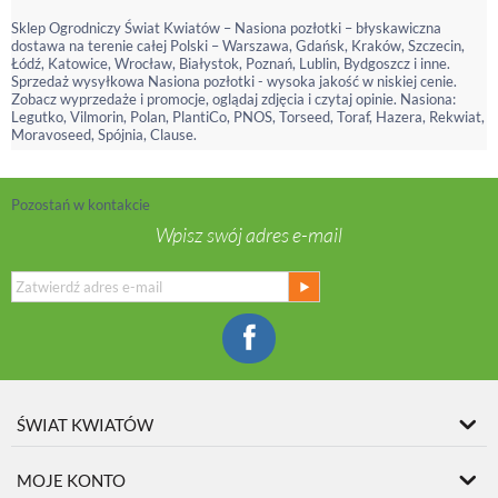
Sklep Ogrodniczy Świat Kwiatów – Nasiona pozłotki – błyskawiczna
dostawa na terenie całej Polski – Warszawa, Gdańsk, Kraków, Szczecin,
Łódź, Katowice, Wrocław, Białystok, Poznań, Lublin, Bydgoszcz i inne.
Sprzedaż wysyłkowa Nasiona pozłotki - wysoka jakość w niskiej cenie.
Zobacz wyprzedaże i promocje, oglądaj zdjęcia i czytaj opinie. Nasiona:
Legutko, Vilmorin, Polan, PlantiCo, PNOS, Torseed, Toraf, Hazera, Rekwiat,
Moravoseed, Spójnia, Clause.
Pozostań w kontakcie
Wpisz swój adres e-mail
ŚWIAT KWIATÓW
MOJE KONTO