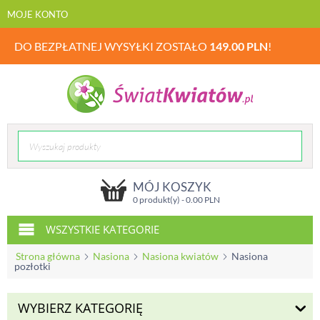
MOJE KONTO
DO BEZPŁATNEJ WYSYŁKI ZOSTAŁO
149.00
PLN
!
MÓJ KOSZYK
0 produkt(y) -
0.00
PLN
WSZYSTKIE KATEGORIE
Strona główna
Nasiona
Nasiona kwiatów
Nasiona
pozłotki
WYBIERZ KATEGORIĘ