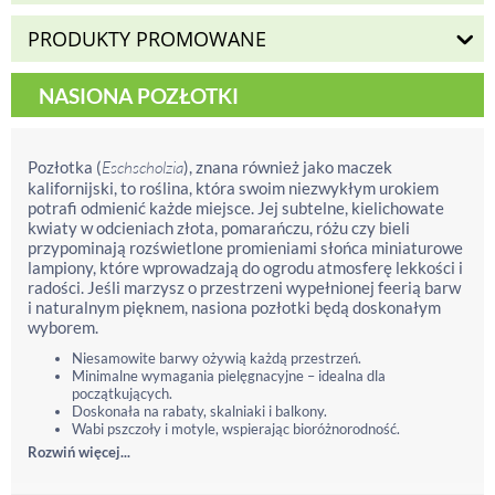
PRODUKTY PROMOWANE
NASIONA POZŁOTKI
Pozłotka (
Eschscholzia
), znana również jako maczek
kalifornijski, to roślina, która swoim niezwykłym urokiem
potrafi odmienić każde miejsce. Jej subtelne, kielichowate
kwiaty w odcieniach złota, pomarańczu, różu czy bieli
przypominają rozświetlone promieniami słońca miniaturowe
lampiony, które wprowadzają do ogrodu atmosferę lekkości i
radości. Jeśli marzysz o przestrzeni wypełnionej feerią barw
i naturalnym pięknem, nasiona pozłotki będą doskonałym
wyborem.
Niesamowite barwy ożywią każdą przestrzeń.
Minimalne wymagania pielęgnacyjne – idealna dla
początkujących.
Doskonała na rabaty, skalniaki i balkony.
Wabi pszczoły i motyle, wspierając bioróżnorodność.
Rozwiń więcej...