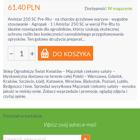
61.40
PLN
Dostępność:
W magazynie
Amistar 250 SC Pre-Rtu - na choroby grzybowe warzyw - wygodne
stosowanie - Agropak - 1 l Amistar 250 SC w wersji Pre-Rtu to
idealne rozwiązanie dla ogrodników, którzy szukają skutecznej
ochrony roślin bez konieczności samodzielnego przygotowywania
oprysków. Ten gotowy do użycia preparat...
−
+
Sklep Ogrodniczy Świat Kwiatów – Mączniak rzekomy sałaty –
błyskawiczna dostawa na terenie całej Polski – Warszawa, Gdańsk,
Kraków, Szczecin, Łódź, Katowice, Wrocław, Białystok, Poznań, Lublin,
Bydgoszcz i inne. Sprzedaż wysyłkowa Mączniak rzekomy sałaty - wysoka
jakość w niskiej cenie. Zobacz wyprzedaże i promocje, oglądaj zdjęcia i
czytaj opinie.
Pozostań w kontakcie
Wpisz swój adres e-mail