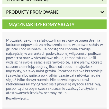
PRODUKTY PROMOWANE
MĄCZNIAK RZEKOMY SAŁATY
Mączniak rzekomy sałaty, czyli agresywny patogen Bremia
lactucae, odpowiada za zniszczenia plonu w uprawie sałaty w
gruncie i pod osłonami. Ta podstępna choroba atakuje
najczęściej w warunkach podwyższonej wilgotności podłoża i
powietrza oraz w stosunkowo niskiej temperaturze. Jeśli
widzisz na swojej sałacie szarawo-żółte, jasne plamy, które z
czasem ciemnieją, obejrzyj liście od spodu – znajdziesz
mączysty, białawy nalot grzyba. Porażona tkanka brązowieje
i zasycha albo gnije, a po krótkim czasie cała główka nadaje
się już tylko do wyrzucenia. Nie pozwól mączniakowi
rzekomemu sałaty ograbić się z plonu! Tę wysoce zaraźliwą,
pospolitą chorobę możesz skutecznie zwalczyć z użyciem
atestowanych środków ochrony roślin.
Rozwiń więcej...