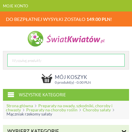
MOJE KONTO
DO BEZPŁATNEJ WYSYŁKI ZOSTAŁO
149.00
PLN
!
MÓJ KOSZYK
0 produkt(y) -
0.00
PLN
WSZYSTKIE KATEGORIE
Strona główna
Preparaty na owady, szkodniki, choroby i
chwasty
Preparaty na choroby roślin
Choroby sałaty
Mączniak rzekomy sałaty
WYBIERZ KATEGORIĘ