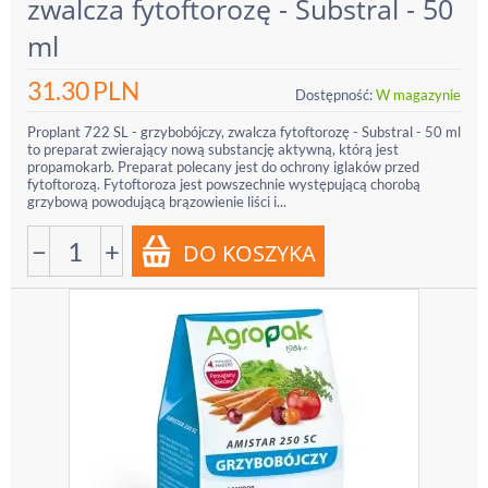
zwalcza fytoftorozę - Substral - 50
ml
31.30
PLN
Dostępność:
W magazynie
Proplant 722 SL - grzybobójczy, zwalcza fytoftorozę - Substral - 50 ml
to preparat zwierający nową substancję aktywną, którą jest
propamokarb. Preparat polecany jest do ochrony iglaków przed
fytoftorozą. Fytoftoroza jest powszechnie występującą chorobą
grzybową powodującą brązowienie liści i...
−
+