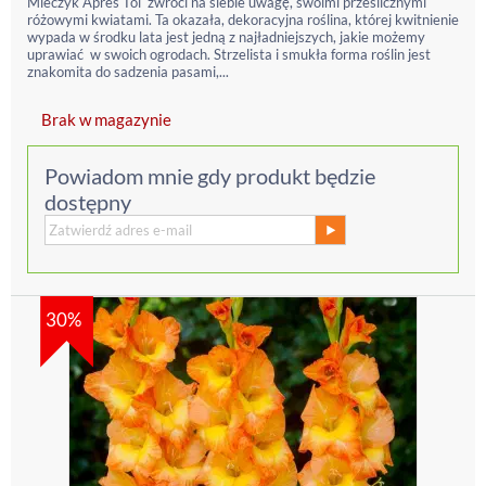
Mieczyk Apres Toi zwróci na siebie uwagę, swoimi prześlicznymi
różowymi kwiatami. Ta okazała, dekoracyjna roślina, której kwitnienie
wypada w środku lata jest jedną z najładniejszych, jakie możemy
uprawiać w swoich ogrodach. Strzelista i smukła forma roślin jest
znakomita do sadzenia pasami,...
Brak w magazynie
Powiadom mnie gdy produkt będzie
dostępny
30%