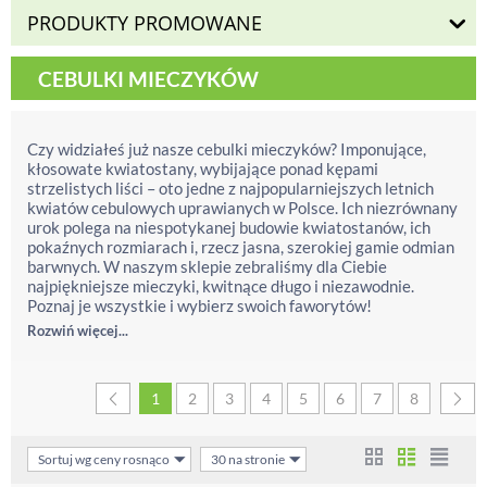
PRODUKTY PROMOWANE
CEBULKI MIECZYKÓW
Czy widziałeś już nasze cebulki mieczyków? Imponujące,
kłosowate kwiatostany, wybijające ponad kępami
strzelistych liści – oto jedne z najpopularniejszych letnich
kwiatów cebulowych uprawianych w Polsce. Ich niezrównany
urok polega na niespotykanej budowie kwiatostanów, ich
pokaźnych rozmiarach i, rzecz jasna, szerokiej gamie odmian
barwnych. W naszym sklepie zebraliśmy dla Ciebie
najpiękniejsze mieczyki, kwitnące długo i niezawodnie.
Poznaj je wszystkie i wybierz swoich faworytów!
Rozwiń więcej...
1
2
3
4
5
6
7
8
Sortuj wg ceny rosnąco
30 na stronie