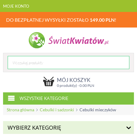
MOJE KONTO
DO BEZPŁATNEJ WYSYŁKI ZOSTAŁO
149.00
PLN
!
MÓJ KOSZYK
0 produkt(y) -
0.00
PLN
WSZYSTKIE KATEGORIE
Strona główna
Cebulki i sadzonki
Cebulki mieczyków
WYBIERZ KATEGORIĘ