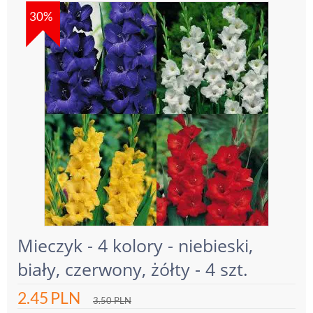
30%
Mieczyk - 4 kolory - niebieski,
biały, czerwony, żółty - 4 szt.
2.45
PLN
3.50
PLN