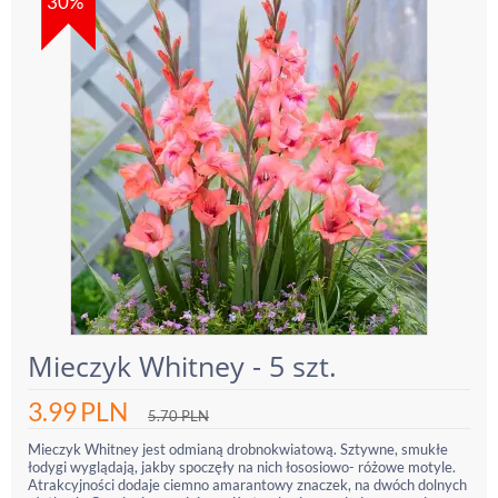
30%
Mieczyk Whitney - 5 szt.
3.99
PLN
5.70
PLN
Mieczyk Whitney jest odmianą drobnokwiatową. Sztywne, smukłe
łodygi wyglądają, jakby spoczęły na nich łososiowo- różowe motyle.
Atrakcyjności dodaje ciemno amarantowy znaczek, na dwóch dolnych