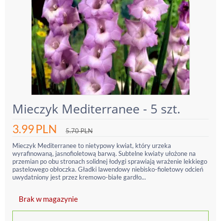
Mieczyk Mediterranee - 5 szt.
3.99
PLN
5.70
PLN
Mieczyk Mediterranee to nietypowy kwiat, który urzeka
wyrafinowaną, jasnofioletową barwą. Subtelne kwiaty ułożone na
przemian po obu stronach solidnej łodygi sprawiają wrażenie lekkiego
pastelowego obłoczka. Gładki lawendowy niebisko-fioletowy odcień
uwydatniony jest przez kremowo-białe gardło...
Brak w magazynie