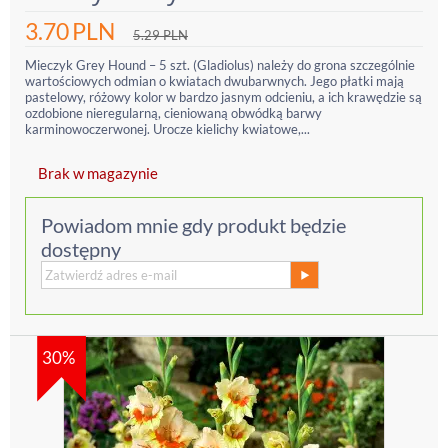
3.70
PLN
5.29
PLN
Mieczyk Grey Hound – 5 szt. (Gladiolus) należy do grona szczególnie
wartościowych odmian o kwiatach dwubarwnych. Jego płatki mają
pastelowy, różowy kolor w bardzo jasnym odcieniu, a ich krawędzie są
ozdobione nieregularną, cieniowaną obwódką barwy
karminowoczerwonej. Urocze kielichy kwiatowe,...
Brak w magazynie
Powiadom mnie gdy produkt będzie
dostępny
30%