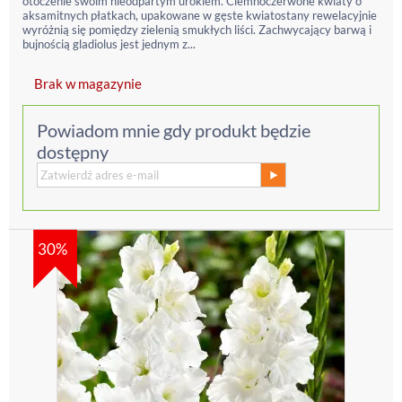
otoczenie swoim nieodpartym urokiem. Ciemnoczerwone kwiaty o
aksamitnych płatkach, upakowane w gęste kwiatostany rewelacyjnie
wyróżnią się pomiędzy zielenią smukłych liści. Zachwycający barwą i
bujnością gladiolus jest jednym z...
Brak w magazynie
Powiadom mnie gdy produkt będzie
dostępny
30%