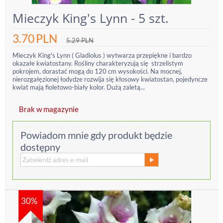
Mieczyk King's Lynn - 5 szt.
3.70
PLN
5.29
PLN
Mieczyk King's Lynn ( Gladiolus ) wytwarza przepiękne i bardzo
okazałe kwiatostany. Rośliny charakteryzują się strzelistym
pokrojem, dorastać mogą do 120 cm wysokości. Na mocnej,
nierozgałęzionej łodydze rozwija się kłosowy kwiatostan, pojedyncze
kwiat mają fioletowo-biały kolor. Dużą zaletą...
Brak w magazynie
Powiadom mnie gdy produkt będzie
dostępny
30%