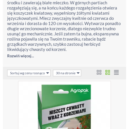
środku i zawierają białe mleczko. W górnych partiach
rozgałęziają się, a na końcu każdego rozgałęzienia otwiera
się koszyczek kwiatowy, wypełniony żółtymi kwiatami
języczkowatymi. Mlecz zwyczajny kwitnie od czerwca do
września i dorasta do 120 cm wysokości. Wytwarza ponadto
długie wrzecionowate korzenie, dlatego niezwykle trudno
usunąć go mechanicznie. Jeśli zatem ta bujna, ekspansywna
roślina pojawiła się na Twoim trawniku, rabacie bądź
grządkach warzywnych, szybko zastosuj herbicyd
likwidujący chwasty od korzeni.
Rozwiń więcej...
Sortuj wg ceny rosnąco
30 na stronie