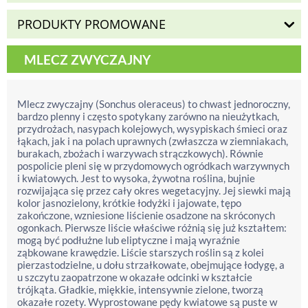
PRODUKTY PROMOWANE
MLECZ ZWYCZAJNY
Mlecz zwyczajny (Sonchus oleraceus) to chwast jednoroczny,
bardzo plenny i często spotykany zarówno na nieużytkach,
przydrożach, nasypach kolejowych, wysypiskach śmieci oraz
łąkach, jak i na polach uprawnych (zwłaszcza w ziemniakach,
burakach, zbożach i warzywach strączkowych). Równie
pospolicie pleni się w przydomowych ogródkach warzywnych
i kwiatowych. Jest to wysoka, żywotna roślina, bujnie
rozwijająca się przez cały okres wegetacyjny. Jej siewki mają
kolor jasnozielony, krótkie łodyżki i jajowate, tępo
zakończone, wzniesione liścienie osadzone na skróconych
ogonkach. Pierwsze liście właściwe różnią się już kształtem:
mogą być podłużne lub eliptyczne i mają wyraźnie
ząbkowane krawędzie. Liście starszych roślin są z kolei
pierzastodzielne, u dołu strzałkowate, obejmujące łodygę, a
u szczytu zaopatrzone w okazałe odcinki w kształcie
trójkąta. Gładkie, miękkie, intensywnie zielone, tworzą
okazałe rozety. Wyprostowane pędy kwiatowe są puste w