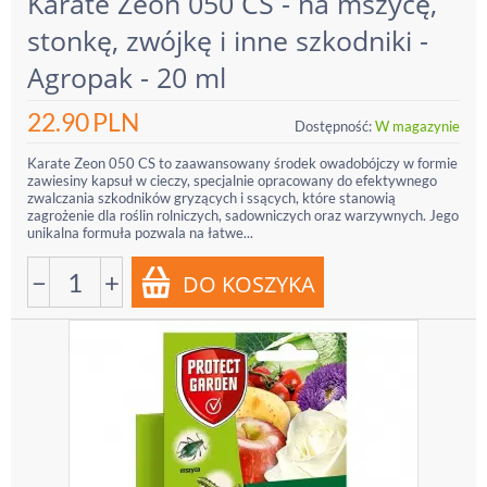
Karate Zeon 050 CS - na mszycę,
stonkę, zwójkę i inne szkodniki -
Agropak - 20 ml
22.90
PLN
Dostępność:
W magazynie
Karate Zeon 050 CS to zaawansowany środek owadobójczy w formie
zawiesiny kapsuł w cieczy, specjalnie opracowany do efektywnego
zwalczania szkodników gryzących i ssących, które stanowią
zagrożenie dla roślin rolniczych, sadowniczych oraz warzywnych. Jego
unikalna formuła pozwala na łatwe...
−
+