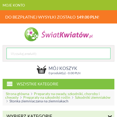
MOJE KONTO
DO BEZPŁATNEJ WYSYŁKI ZOSTAŁO
149.00
PLN
!
MÓJ KOSZYK
0 produkt(y) -
0.00
PLN
WSZYSTKIE KATEGORIE
Strona główna
Preparaty na owady, szkodniki, choroby i
chwasty
Preparaty na szkodniki roślin
Szkodniki ziemniaków
Stonka ziemniaczana na ziemniakach
WYBIERZ KATEGORIĘ