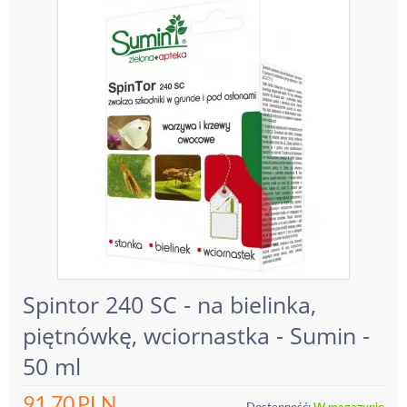
Spintor 240 SC - na bielinka,
piętnówkę, wciornastka - Sumin -
50 ml
91.70
PLN