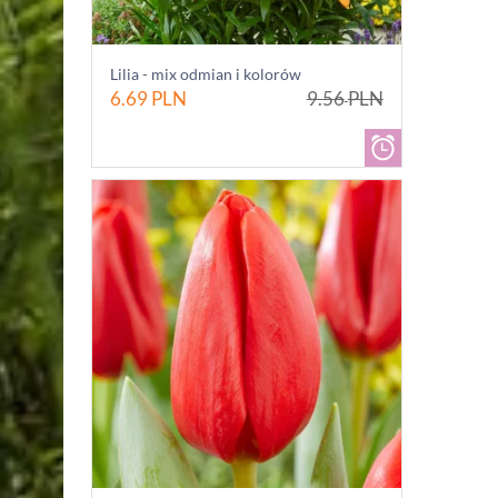
Lilia - mix odmian i kolorów
6.69
PLN
9.56
PLN