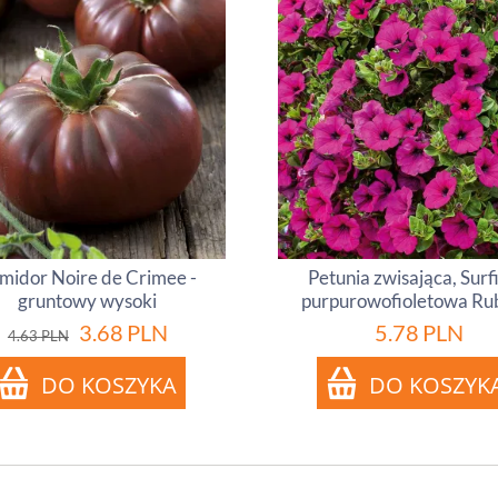
midor Noire de Crimee -
Petunia zwisająca, Surf
gruntowy wysoki
purpurowofioletowa Ru
3.68
PLN
5.78
PLN
4.63
PLN