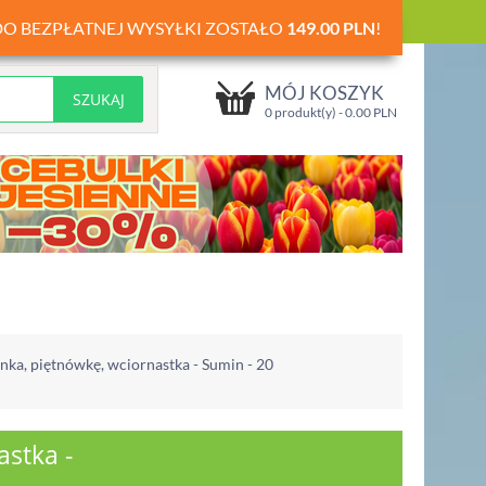
DO BEZPŁATNEJ WYSYŁKI ZOSTAŁO
149.00
PLN
!
MÓJ KOSZYK
0 produkt(y) -
0.00
PLN
inka, piętnówkę, wciornastka - Sumin - 20
astka -