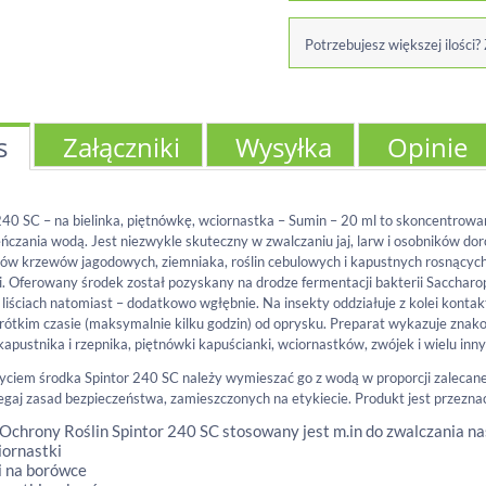
Potrzebujesz większej ilości?
s
Załączniki
Wysyłka
Opinie
240 SC – na bielinka, piętnówkę, wciornastka – Sumin – 20 ml to skoncentrow
eńczania wodą. Jest niezwykle skuteczny w zwalczaniu jaj, larw i osobników 
ów krzewów jagodowych, ziemniaka, roślin cebulowych i kapustnych rosnącyc
. Oferowany środek został pozyskany na drodze fermentacji bakterii
Saccharo
liściach natomiast – dodatkowo wgłębnie. Na insekty oddziałuje z kolei kontak
rótkim czasie (maksymalnie kilku godzin) od oprysku. Preparat wykazuje znako
 kapustnika i rzepnika, piętnówki kapuścianki, wciornastków, zwójek i wielu inn
yciem środka Spintor 240 SC należy wymieszać go z wodą w proporcji zalecanej
egaj zasad bezpieczeństwa, zamieszczonych na etykiecie. Produkt jest przezn
Ochrony Roślin Spintor 240 SC stosowany jest m.in do zwalczania n
iornastki
i na borówce