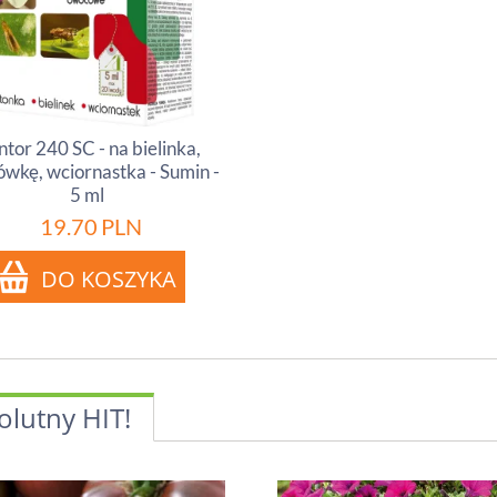
ntor 240 SC - na bielinka,
ówkę, wciornastka - Sumin -
5 ml
19.70
PLN
olutny HIT!