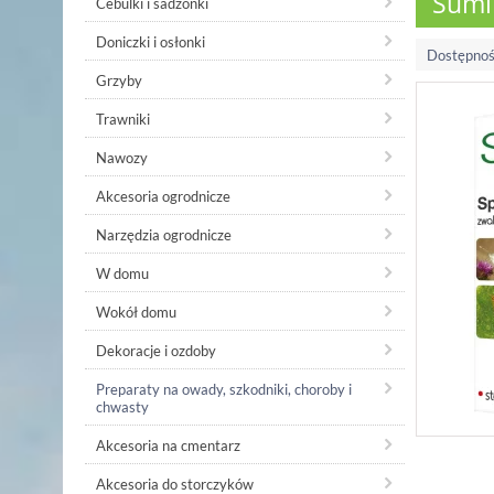
Sumi
Cebulki i sadzonki
Doniczki i osłonki
Dostępnoś
Grzyby
Trawniki
Nawozy
Akcesoria ogrodnicze
Narzędzia ogrodnicze
W domu
Wokół domu
Dekoracje i ozdoby
Preparaty na owady, szkodniki, choroby i
chwasty
Akcesoria na cmentarz
Akcesoria do storczyków