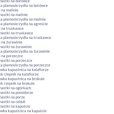
nastki na borówce
ka plamoskrzydła na borówce
i na malinie
nastki na malinie
a plamoskrzydła na malinie
a plamoskrzydła na agreście
i na truskawce
nastki na truskawce
ka plamoskrzydła na truskawce
i na żurawinie
nastki na żurawinie
a plamoskrzydła na żurawinie
i na porzeczce
nastki na porzeczce
a plamoskrzydła na porzeczce
ówka kapustnica na kalafiorze
nek rzepnik na kalafiorze
ówka kapustnica na brokule
nek rzepnik na brokule
nastki na ogórkach
nastki na pomidorze
nastki na porze
nastki na cebuli
nastki na kapuście
ówka kapustnica na kapuście