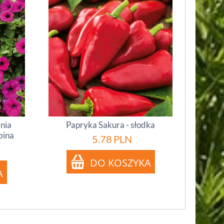
inia
Papryka Sakura - słodka
bina
5.78
PLN