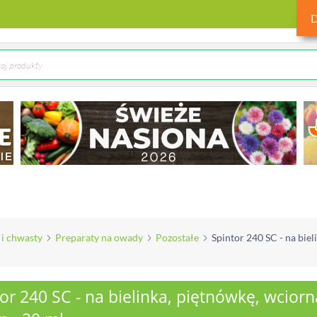
 i chwasty
Preparaty na owady
Pozostałe
Spintor 240 SC - na biel
or 240 SC - na bielinka, piętnówkę, wciorn