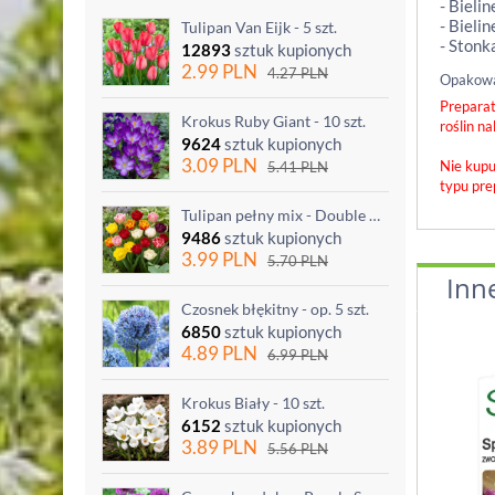
- Bieli
- Bieli
Tulipan Van Eijk - 5 szt.
- Stonk
12893
sztuk kupionych
2.99
PLN
4.27
PLN
Opakowan
Preparat
Krokus Ruby Giant - 10 szt.
roślin n
9624
sztuk kupionych
3.09
PLN
Nie kupu
5.41
PLN
typu pre
Tulipan pełny mix - Double mix - 5 szt.
9486
sztuk kupionych
3.99
PLN
5.70
PLN
Inn
Czosnek błękitny - op. 5 szt.
6850
sztuk kupionych
4.89
PLN
6.99
PLN
Krokus Biały - 10 szt.
6152
sztuk kupionych
3.89
PLN
5.56
PLN