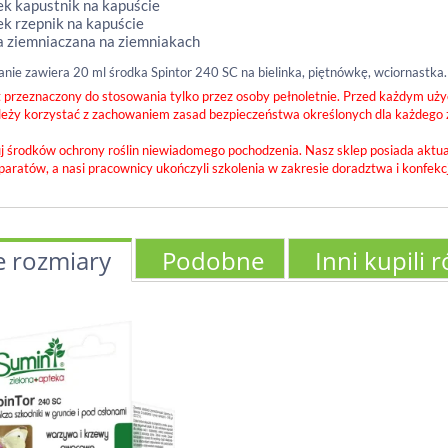
nek kapustnik na kapuście
nek rzepnik na kapuście
a ziemniaczana na ziemniakach
ie zawiera 20 ml środka Spintor 240 SC na bielinka, piętnówkę, wciornastka.
 przeznaczony do stosowania tylko przez osoby pełnoletnie. Przed każdym użyc
ależy korzystać z zachowaniem zasad bezpieczeństwa określonych dla każdego z
j środków ochrony roślin niewiadomego pochodzenia. Nasz sklep posiada aktua
paratów, a nasi pracownicy ukończyli szkolenia w zakresie doradztwa i konfek
e rozmiary
Podobne
Inni kupili 