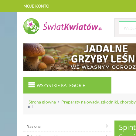
MOJE KONTO
WSZYSTKIE KATEGORIE
Strona główna
Preparaty na owady, szkodniki, choroby
ml
Spint
Nasiona