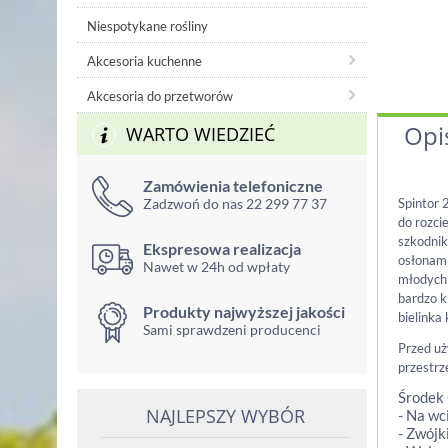
Niespotykane rośliny
Akcesoria kuchenne
Akcesoria do przetworów
Opi
WARTO WIEDZIEĆ
Zamówienia telefoniczne
Zadzwoń do nas 22 299 77 37
Spintor 
do rozci
szkodnik
Ekspresowa realizacja
osłonami
Nawet w 24h od wpłaty
młodych 
bardzo k
Produkty najwyższej jakości
bielinka
Sami sprawdzeni producenci
Przed uż
przestrz
Środek 
NAJLEPSZY WYBÓR
- Na wc
- Zwójk