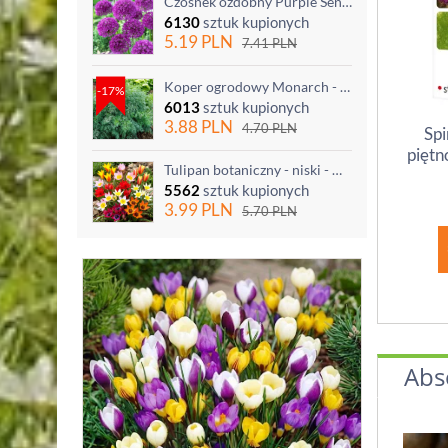
Czosnek ozdobny Purple Sensation - op. 3 szt.
6130
sztuk kupionych
5.19
PLN
7.41
PLN
Koper ogrodowy Monarch - po ścięciu odrasta
-17%
6013
sztuk kupionych
3.88
PLN
4.70
PLN
Spi
piętn
Tulipan botaniczny - niski - mix kolorów - 5 szt.
5562
sztuk kupionych
3.99
PLN
5.70
PLN
Abs