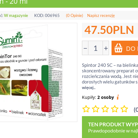
n - 20 ml
ć:
W magazynie
KOD:
006965
(0 Opinie)
Napisz recenzję
47.50
PLN
−
+
Spintor 240 SC – na bielink
skoncentrowany preparat o
rozcieńczania wodą. Jest ni
dorosłych wielu gatunków 
więcej..
Kupiły:
2 osoby
(
TEN PRODUKT WYPR
Prawdopodobnie w najbl