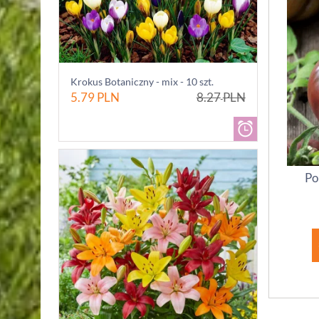
Krokus Botaniczny - mix - 10 szt.
5.79
PLN
8.27
PLN
Po