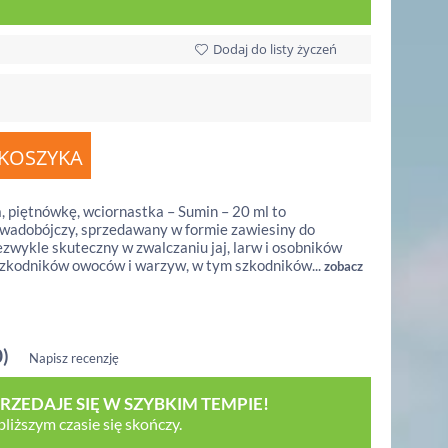
Dodaj do listy życzeń
a, piętnówkę, wciornastka – Sumin – 20 ml to
wadobójczy, sprzedawany w formie zawiesiny do
ezwykle skuteczny w zwalczaniu jaj, larw i osobników
szkodników owoców i warzyw, w tym szkodników...
zobacz
0)
Napisz recenzję
ZEDAJE SIĘ W SZYBKIM TEMPIE!
iższym czasie się skończy.