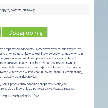
 Zapytaj o ofertę hurtową!
Dodaj opinię
any preparat owadobójczy, sprzedawany w formie zawiesiny
dorosłych wielu gatunków szkodników owoców i warzyw, w tym
h w gruncie oraz ogórków i pomidorów uprawianych pod
polyspora spinosa
. Na roślinie działa powierzchniowo, na
towo i żołądkowo, doprowadzając do ich paraliżu i śmierci w
mitą skuteczność w zwalczaniu inwazji stonki ziemniaczanej,
ych uciążliwych szkodników.
 przez producenta. Stosując preparaty biobójcze
aczony do aplikowania za pomocą opryskiwaczy ręcznych.
astępujących szkodników: