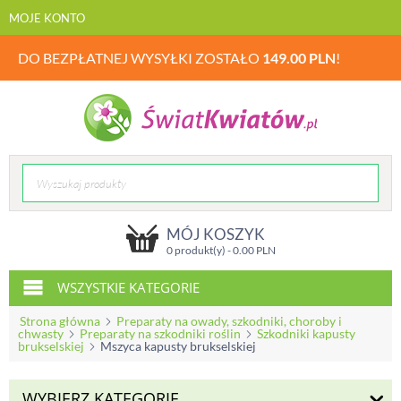
MOJE KONTO
DO BEZPŁATNEJ WYSYŁKI ZOSTAŁO
149.00
PLN
!
MÓJ KOSZYK
0 produkt(y) -
0.00
PLN
WSZYSTKIE KATEGORIE
Strona główna
Preparaty na owady, szkodniki, choroby i
chwasty
Preparaty na szkodniki roślin
Szkodniki kapusty
brukselskiej
Mszyca kapusty brukselskiej
WYBIERZ KATEGORIĘ