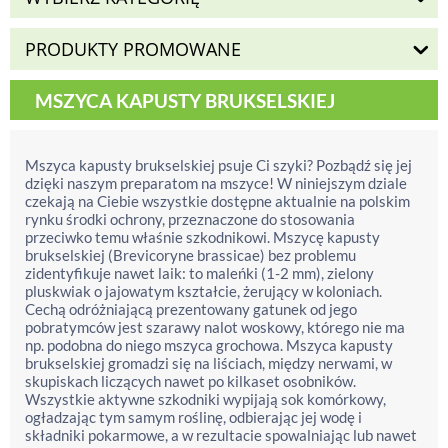
PRODUKTY PROMOWANE
MSZYCA KAPUSTY BRUKSELSKIEJ
Mszyca kapusty brukselskiej psuje Ci szyki? Pozbądź się jej
dzięki naszym preparatom na mszyce! W niniejszym dziale
czekają na Ciebie wszystkie dostępne aktualnie na polskim
rynku środki ochrony, przeznaczone do stosowania
przeciwko temu właśnie szkodnikowi. Mszycę kapusty
brukselskiej (Brevicoryne brassicae) bez problemu
zidentyfikuje nawet laik: to maleńki (1-2 mm), zielony
pluskwiak o jajowatym kształcie, żerujący w koloniach.
Cechą odróżniającą prezentowany gatunek od jego
pobratymców jest szarawy nalot woskowy, którego nie ma
np. podobna do niego mszyca grochowa. Mszyca kapusty
brukselskiej gromadzi się na liściach, między nerwami, w
skupiskach liczących nawet po kilkaset osobników.
Wszystkie aktywne szkodniki wypijają sok komórkowy,
ogładzając tym samym roślinę, odbierając jej wodę i
składniki pokarmowe, a w rezultacie spowalniając lub nawet