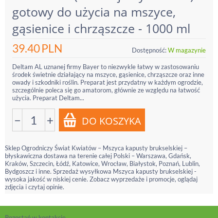
gotowy do użycia na mszyce,
gąsienice i chrząszcze - 1000 ml
39.40
PLN
Dostępność:
W magazynie
Deltam AL uznanej firmy Bayer to niezwykle łatwy w zastosowaniu
środek świetnie działający na mszyce, gąsienice, chrząszcze oraz inne
owady i szkodniki roślin. Preparat jest przydatny w każdym ogrodzie,
szczególnie poleca się go amatorom, głównie ze względu na łatwość
użycia. Preparat Deltam...
−
+
Sklep Ogrodniczy Świat Kwiatów – Mszyca kapusty brukselskiej –
błyskawiczna dostawa na terenie całej Polski – Warszawa, Gdańsk,
Kraków, Szczecin, Łódź, Katowice, Wrocław, Białystok, Poznań, Lublin,
Bydgoszcz i inne. Sprzedaż wysyłkowa Mszyca kapusty brukselskiej -
wysoka jakość w niskiej cenie. Zobacz wyprzedaże i promocje, oglądaj
zdjęcia i czytaj opinie.
Pozostań w kontakcie