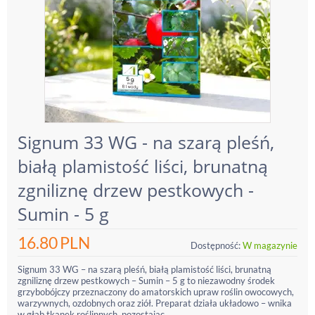
Signum 33 WG - na szarą pleśń,
białą plamistość liści, brunatną
zgniliznę drzew pestkowych -
Sumin - 5 g
16.80
PLN
Dostępność:
W magazynie
Signum 33 WG – na szarą pleśń, białą plamistość liści, brunatną
zgniliznę drzew pestkowych – Sumin – 5 g to niezawodny środek
grzybobójczy przeznaczony do amatorskich upraw roślin owocowych,
warzywnych, ozdobnych oraz ziół. Preparat działa układowo – wnika
w głąb tkanek roślinnych, pozostając...