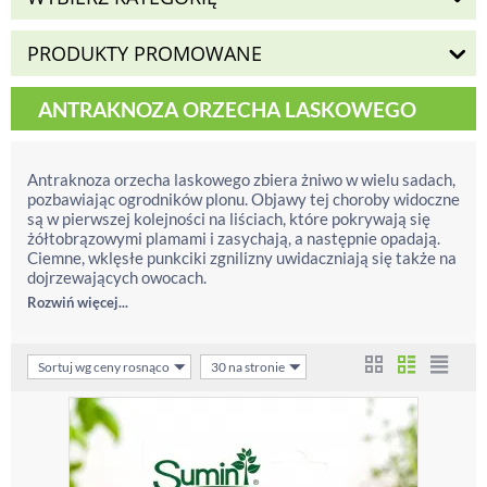
PRODUKTY PROMOWANE
ANTRAKNOZA ORZECHA LASKOWEGO
Antraknoza orzecha laskowego zbiera żniwo w wielu sadach,
pozbawiając ogrodników plonu. Objawy tej choroby widoczne
są w pierwszej kolejności na liściach, które pokrywają się
żółtobrązowymi plamami i zasychają, a następnie opadają.
Ciemne, wklęsłe punkciki zgnilizny uwidaczniają się także na
dojrzewających owocach.
Rozwiń więcej...
Sortuj wg ceny rosnąco
30 na stronie