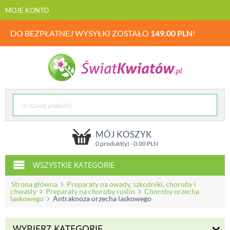
MOJE KONTO
DO BEZPŁATNEJ WYSYŁKI ZOSTAŁO
149.00
PLN
!
MÓJ KOSZYK
0 produkt(y) -
0.00
PLN
WSZYSTKIE KATEGORIE
Strona główna
Preparaty na owady, szkodniki, choroby i
chwasty
Preparaty na choroby roślin
Choroby orzecha
laskowego
Antraknoza orzecha laskowego
WYBIERZ KATEGORIĘ