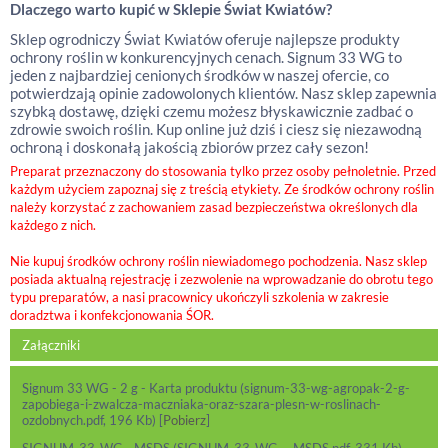
Dlaczego warto kupić w Sklepie Świat Kwiatów?
Sklep ogrodniczy Świat Kwiatów oferuje najlepsze produkty
ochrony roślin w konkurencyjnych cenach. Signum 33 WG to
jeden z najbardziej cenionych środków w naszej ofercie, co
potwierdzają opinie zadowolonych klientów. Nasz sklep zapewnia
szybką dostawę, dzięki czemu możesz błyskawicznie zadbać o
zdrowie swoich roślin. Kup online już dziś i ciesz się niezawodną
ochroną i doskonałą jakością zbiorów przez cały sezon!
Preparat przeznaczony do stosowania tylko przez osoby pełnoletnie. Przed
każdym użyciem zapoznaj się z treścią etykiety. Ze środków ochrony roślin
należy korzystać z zachowaniem zasad bezpieczeństwa określonych dla
każdego z nich.
Nie kupuj środków ochrony roślin niewiadomego pochodzenia. Nasz sklep
posiada aktualną rejestrację i zezwolenie na wprowadzanie do obrotu tego
typu preparatów, a nasi pracownicy ukończyli szkolenia w zakresie
doradztwa i konfekcjonowania ŚOR.
Załączniki
Signum 33 WG - 2 g - Karta produktu (signum-33-wg-agropak-2-g-
zapobiega-i-zwalcza-maczniaka-oraz-szara-plesn-w-roslinach-
ozdobnych.pdf, 196 Kb) [
Pobierz
]