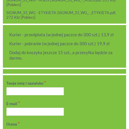
SIGNUM_33_WG - MSDS (SIGNUM_33_WG_-_MSDS.pdf, 331 Kb)
[
Pobierz
]
SIGNUM_33_WG - ETYKIETA (SIGNUM_33_WG_-_ETYKIETA.pdf,
272 Kb) [
Pobierz
]
Kurier - przedpłata (w jednej paczce do 300 szt.) 13,9 zł
Kurier - pobranie (w jednej paczce do 300 szt.) 19,9 zł
Dodaj do koszyka jeszcze 15 szt., a przesyłka będzie za
darmo.
Twoje imię i nazwisko
E-mail
Ocena