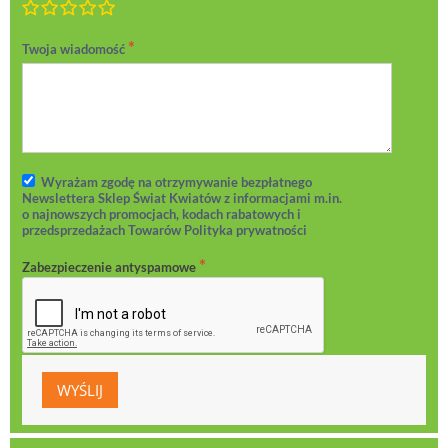
Marnie
Dostatecznie
Przeciętnie
Bardzo dobrze
Doskonale!
Twoja wiadomość
Wyrażam zgodę na otrzymywanie bezpłatnego
Newslettera Sklep Świat Kwiatów z informacjami m.in.
o najnowszych promocjach, kodach rabatowych i
przedsprzedażach Towarów Polityka prywatności
Zabezpieczenie antyspamowe