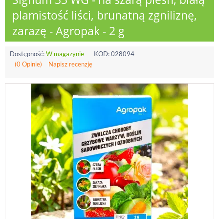
plamistość liści, brunatną zgniliznę,
zarazę - Agropak - 2 g
Dostępność:
W magazynie
KOD:
028094
(0 Opinie)
Napisz recenzję