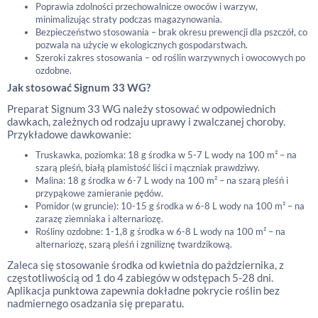
Poprawia zdolności przechowalnicze owoców i warzyw,
minimalizując straty podczas magazynowania.
Bezpieczeństwo stosowania – brak okresu prewencji dla pszczół, co
pozwala na użycie w ekologicznych gospodarstwach.
Szeroki zakres stosowania – od roślin warzywnych i owocowych po
ozdobne.
Jak stosować Signum 33 WG?
Preparat Signum 33 WG należy stosować w odpowiednich
dawkach, zależnych od rodzaju uprawy i zwalczanej choroby.
Przykładowe dawkowanie:
Truskawka, poziomka: 18 g środka w 5-7 L wody na 100 m² – na
szarą pleśń, białą plamistość liści i mączniak prawdziwy.
Malina: 18 g środka w 6-7 L wody na 100 m² – na szarą pleśń i
przypąkowe zamieranie pędów.
Pomidor (w gruncie): 10-15 g środka w 6-8 L wody na 100 m² – na
zarazę ziemniaka i alternariozę.
Rośliny ozdobne: 1-1,8 g środka w 6-8 L wody na 100 m² – na
alternariozę, szarą pleśń i zgniliznę twardzikową.
Zaleca się stosowanie środka od kwietnia do października, z
częstotliwością od 1 do 4 zabiegów w odstępach 5-28 dni.
Aplikacja punktowa zapewnia dokładne pokrycie roślin bez
nadmiernego osadzania się preparatu.