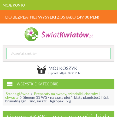
MOJE KONTO
DO BEZPŁATNEJ WYSYŁKI ZOSTAŁO
149.00
PLN
!
MÓJ KOSZYK
0 produkt(y) -
0.00
PLN
WSZYSTKIE KATEGORIE
Strona główna
Preparaty na owady, szkodniki, choroby i
chwasty
Signum 33 WG - na szarą pleśń, białą plamistość liści,
brunatną zgniliznę, zarazę - Agropak - 2 g
Signum 33 WG - na szarą pleśń, białą