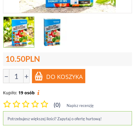
10.50
PLN
−
+
Kupiło:
19 osób
(0)
Napisz recenzję
Potrzebujesz większej ilości? Zapytaj o ofertę hurtową!