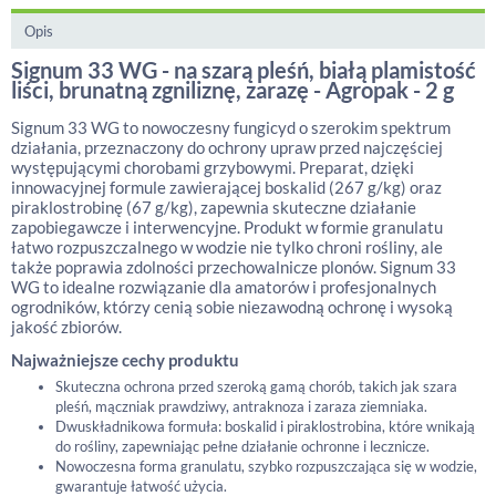
Opis
Signum 33 WG - na szarą pleśń, białą plamistość
liści, brunatną zgniliznę, zarazę - Agropak - 2 g
Signum 33 WG to nowoczesny fungicyd o szerokim spektrum
działania, przeznaczony do ochrony upraw przed najczęściej
występującymi chorobami grzybowymi. Preparat, dzięki
innowacyjnej formule zawierającej boskalid (267 g/kg) oraz
piraklostrobinę (67 g/kg), zapewnia skuteczne działanie
zapobiegawcze i interwencyjne. Produkt w formie granulatu
łatwo rozpuszczalnego w wodzie nie tylko chroni rośliny, ale
także poprawia zdolności przechowalnicze plonów. Signum 33
WG to idealne rozwiązanie dla amatorów i profesjonalnych
ogrodników, którzy cenią sobie niezawodną ochronę i wysoką
jakość zbiorów.
Najważniejsze cechy produktu
Skuteczna ochrona przed szeroką gamą chorób, takich jak szara
pleśń, mączniak prawdziwy, antraknoza i zaraza ziemniaka.
Dwuskładnikowa formuła: boskalid i piraklostrobina, które wnikają
do rośliny, zapewniając pełne działanie ochronne i lecznicze.
Nowoczesna forma granulatu, szybko rozpuszczająca się w wodzie,
gwarantuje łatwość użycia.