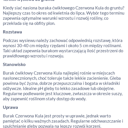
Kiedy siać nasiona buraka ćwikłowego Czerwona Kula do gruntu?
Najlepszy czas to okres od kwietnia do lipca. Wybór tego terminu
zapewnia optymalne warunki wzrostu i rozwój rośliny, co
przekłada się na obfity plon.
Rozstawa
Podczas wysiewu należy zachować odpowiednią rozstawę, która
wynosi 30-40 cm między rzędami i około 5 cm między roślinami.
Taki układ zapewnia burakom wystarczającą ilość przestrzeni do
prawidłowego wzrostu i rozwoju.
Stanowisko
Burak ćwikłowy Czerwona Kula najlepiej rośnie w miejscach
nasłonecznionych, choć toleruje także lekkie zacienienie. Gleba
powinna być żyzna, dobrze przepuszczalna i bogata w składniki
odżywcze. Idealne pH gleby to lekko zasadowe lub obojętne.
Regularne podlewanie jest kluczowe, zwłaszcza w okresie suszy,
aby zapewnić roślinom stały dostęp do wody.
Uprawa
Burak Czerwona Kula jest prosty w uprawie, jednak warto
pamiętać o kilku ważnych zasadach. Regularne odchwaszczanie i
spulchnianie gleby pozwala na lepszy rozwój korzeni.