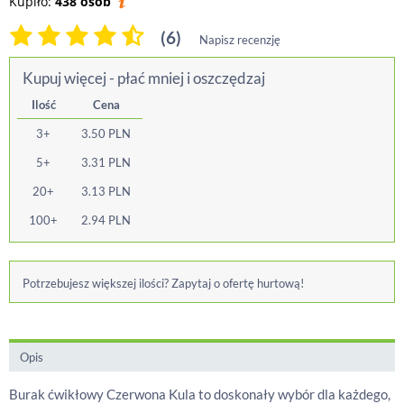
Kupiło:
438 osób
(6)
Napisz recenzję
Kupuj więcej - płać mniej i oszczędzaj
Ilość
Cena
3+
3.50
PLN
5+
3.31
PLN
20+
3.13
PLN
100+
2.94
PLN
Potrzebujesz większej ilości? Zapytaj o ofertę hurtową!
Opis
Burak ćwikłowy Czerwona Kula to doskonały wybór dla każdego,