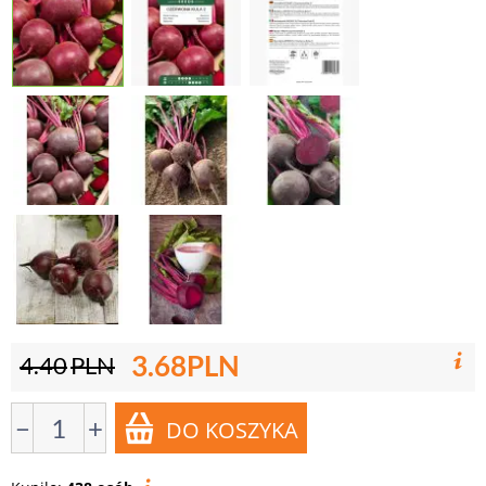
3.68
PLN
4.40
PLN
−
+