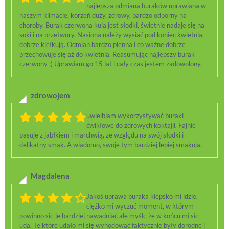
najlepsza odmiana buraków uprawiana w
naszym klimacie, korzeń duży, zdrowy, bardzo odporny na
choroby. Burak czerwona kula jest słodki, świetnie nadaje się na
soki i na przetwory. Nasiona należy wysiać pod koniec kwietnia,
dobrze kiełkują. Odmian bardzo plenna i co ważne dobrze
przechowuje się aż do kwietnia. Reasumując najlepszy burak
czerwony :) Uprawiam go 15 lat i cały czas jestem zadowolony.
zdrowojem
uwielbiam wykorzystywać buraki
ćwikłowe do zdrowych koktajli. Fajnie
pasuje z jabłkiem i marchwią, ze względu na swój słodki i
delikatny smak. A wiadomo, swoje tym bardziej lepiej smakują.
Magdalena
Jakoś uprawa buraka kiepsko mi idzie,
ciężko mi wyczuć moment, w którym
powinno się je bardziej nawadniać ale myślę że w końcu mi się
uda. Te które udało mi się wyhodować faktycznie były dorodne i