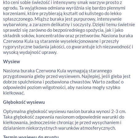
kto ceni sobie świeżość i intensywny smak warzyw prosto z
ogrodu. Ta wyjątkowa odmiana wyróżnia się bardzo plennymi
korzeniami, które przybierają kształt od kulistego do lekko
spłaszczonego. Miąższ buraka jest purpurowy, intensywnie
wybarwiony, a zarazem delikatny i soczysty. Dzięki temu świetnie
sprawdzi się zarówno do bezpośredniego spożycia, jak i jako
składnik soków, koncentratów oraz przetworów. Nasiona buraka
Czerwona Kula są starannie wyselekcjonowane i przeszły
rygorystyczne badania jakości, co gwarantuje ich niezawodność i
wysoką wydajność uprawy.
Wysiew
Nasiona buraka Czerwona Kula wymagają starannego
przygotowania gleby przed wysiewem. Najlepiej, jeśli gleba jest
dobrze spulchniona i pozbawiona chwastów. Warto zadbać o
odpowiedni poziom wilgotności, aby nasiona mogły szybko
kiełkować.
Głębokość wysiewu
Optymalna głębokość wysiewu nasion buraka wynosi 2-3 cm.
Taka głębokość zapewnia nasionom odpowiednie warunki do
kiełkowania, jednocześnie chroniąc je przed wysychaniem i
działaniem niekorzystnych warunków atmosferycznych.
Termin wysiewu do gruntu