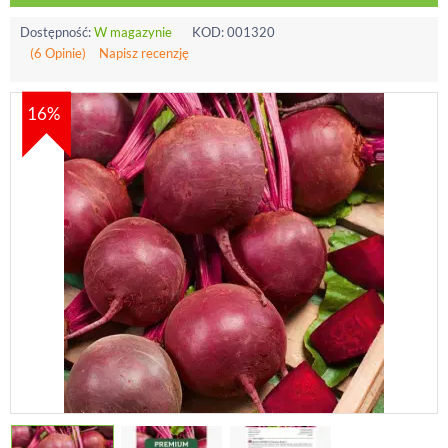
Dostępność:
W magazynie
KOD:
001320
(6 Opinie)
Napisz recenzję
16%