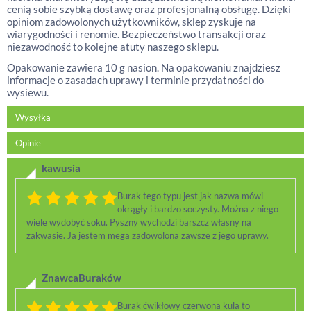
cenią sobie szybką dostawę oraz profesjonalną obsługę. Dzięki
opiniom zadowolonych użytkowników, sklep zyskuje na
wiarygodności i renomie. Bezpieczeństwo transakcji oraz
niezawodność to kolejne atuty naszego sklepu.
Opakowanie zawiera 10 g nasion. Na opakowaniu znajdziesz
informacje o zasadach uprawy i terminie przydatności do
wysiewu.
Wysyłka
Opinie
kawusia
Burak tego typu jest jak nazwa mówi
okrągły i bardzo soczysty. Można z niego
wiele wydobyć soku. Pyszny wychodzi barszcz własny na
zakwasie. Ja jestem mega zadowolona zawsze z jego uprawy.
ZnawcaBuraków
Burak ćwikłowy czerwona kula to