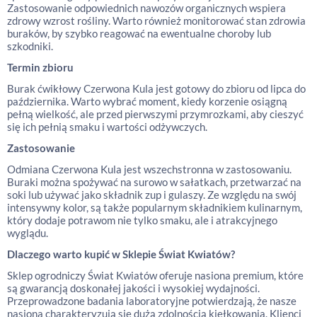
Zastosowanie odpowiednich nawozów organicznych wspiera
zdrowy wzrost rośliny. Warto również monitorować stan zdrowia
buraków, by szybko reagować na ewentualne choroby lub
szkodniki.
Termin zbioru
Burak ćwikłowy Czerwona Kula jest gotowy do zbioru od lipca do
października. Warto wybrać moment, kiedy korzenie osiągną
pełną wielkość, ale przed pierwszymi przymrozkami, aby cieszyć
się ich pełnią smaku i wartości odżywczych.
Zastosowanie
Odmiana Czerwona Kula jest wszechstronna w zastosowaniu.
Buraki można spożywać na surowo w sałatkach, przetwarzać na
soki lub używać jako składnik zup i gulaszy. Ze względu na swój
intensywny kolor, są także popularnym składnikiem kulinarnym,
który dodaje potrawom nie tylko smaku, ale i atrakcyjnego
wyglądu.
Dlaczego warto kupić w Sklepie Świat Kwiatów?
Sklep ogrodniczy Świat Kwiatów oferuje nasiona premium, które
są gwarancją doskonałej jakości i wysokiej wydajności.
Przeprowadzone badania laboratoryjne potwierdzają, że nasze
nasiona charakteryzują się dużą zdolnością kiełkowania. Klienci