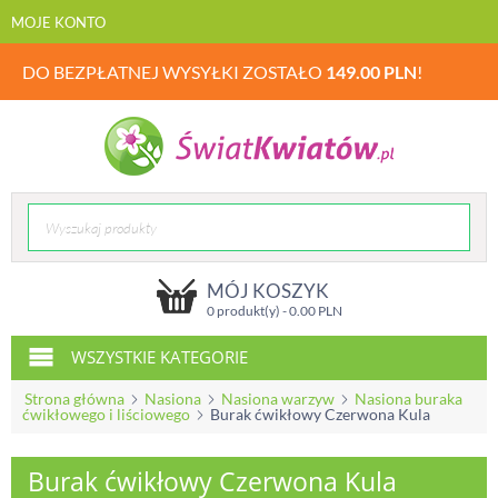
MOJE KONTO
DO BEZPŁATNEJ WYSYŁKI ZOSTAŁO
149.00
PLN
!
MÓJ KOSZYK
0 produkt(y) -
0.00
PLN
WSZYSTKIE KATEGORIE
Strona główna
Nasiona
Nasiona warzyw
Nasiona buraka
ćwikłowego i liściowego
Burak ćwikłowy Czerwona Kula
Burak ćwikłowy Czerwona Kula