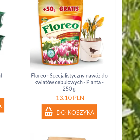
l
Floreo - Specjalistyczny nawóz do
kwiatów cebulowych - Planta -
250 g
13.10
PLN