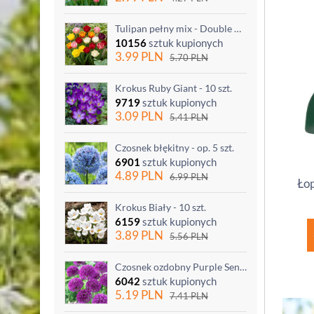
Tulipan pełny mix - Double mix - 5 szt.
10156
sztuk kupionych
3.99
PLN
5.70
PLN
Krokus Ruby Giant - 10 szt.
9719
sztuk kupionych
3.09
PLN
5.41
PLN
Czosnek błękitny - op. 5 szt.
6901
sztuk kupionych
4.89
PLN
6.99
PLN
Łop
Krokus Biały - 10 szt.
6159
sztuk kupionych
3.89
PLN
5.56
PLN
Czosnek ozdobny Purple Sensation - op. 3 szt.
6042
sztuk kupionych
5.19
PLN
7.41
PLN