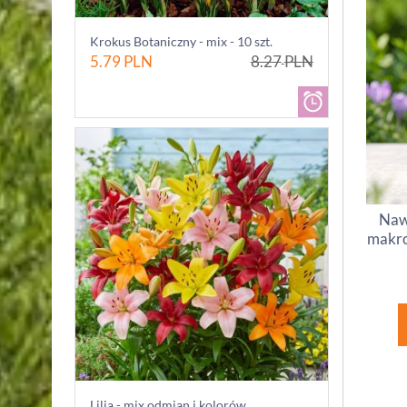
Krokus Botaniczny - mix - 10 szt.
5.79
PLN
8.27
PLN
Naw
makro
Lilia - mix odmian i kolorów