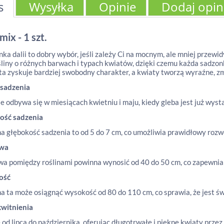
s
Wysyłka
Opinie
Dodaj opin
mix - 1 szt.
ka dalii to dobry wybór, jeśli zależy Ci na mocnym, ale mniej przewi
śliny o różnych barwach i typach kwiatów, dzięki czemu każda sadzon
ta zyskuje bardziej swobodny charakter, a kwiaty tworzą wyraźne, z
 sadzenia
e odbywa się w miesiącach kwietniu i maju, kiedy gleba jest już wyst
ość sadzenia
a głębokość sadzenia to od 5 do 7 cm, co umożliwia prawidłowy rozwó
awa
a pomiędzy roślinami powinna wynosić od 40 do 50 cm, co zapewnia
ość
 ta może osiągnąć wysokość od 80 do 110 cm, co sprawia, że jest 
kwitnienia
 od lipca do października, oferując długotrwałe i piękne kwiaty przez 