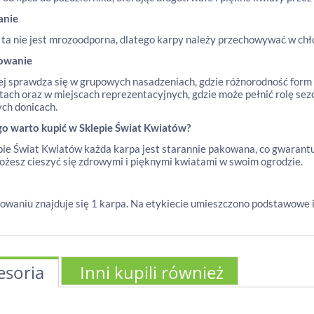
anie
 ta nie jest mrozoodporna, dlatego karpy należy przechowywać w chł
owanie
ej sprawdza się w grupowych nasadzeniach, gdzie różnorodność form
tach oraz w miejscach reprezentacyjnych, gdzie może pełnić rolę se
ch donicach.
go warto kupić w Sklepie Świat Kwiatów?
ie Świat Kwiatów każda karpa jest starannie pakowana, co gwarantuje
żesz cieszyć się zdrowymi i pięknymi kwiatami w swoim ogrodzie.
waniu znajduje się 1 karpa. Na etykiecie umieszczono podstawowe i
esoria
Inni kupili również