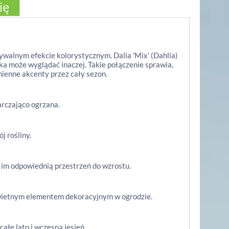
ię
dywalnym efekcie kolorystycznym. Dalia 'Mix' (Dahlia)
ka może wyglądać inaczej. Takie połączenie sprawia,
mienne akcenty przez cały sezon.
arczająco ogrzana.
j rośliny.
 im odpowiednią przestrzeń do wzrostu.
świetnym elementem dekoracyjnym w ogrodzie.
całe lato i wczesną jesień.