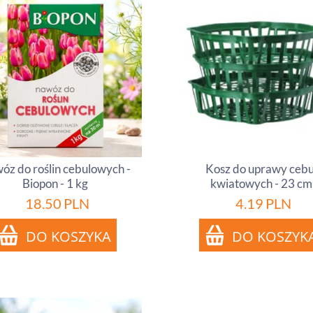
óz do roślin cebulowych -
Kosz do uprawy cebu
Biopon - 1 kg
kwiatowych - 23 cm
18.50
PLN
4.19
PLN