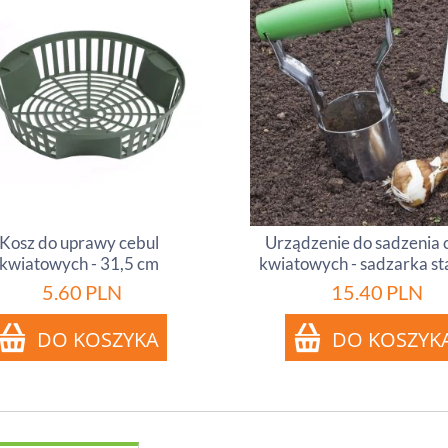
Kosz do uprawy cebul
Urządzenie do sadzenia 
kwiatowych - 31,5 cm
kwiatowych - sadzarka s
5.60
PLN
15.40
PLN