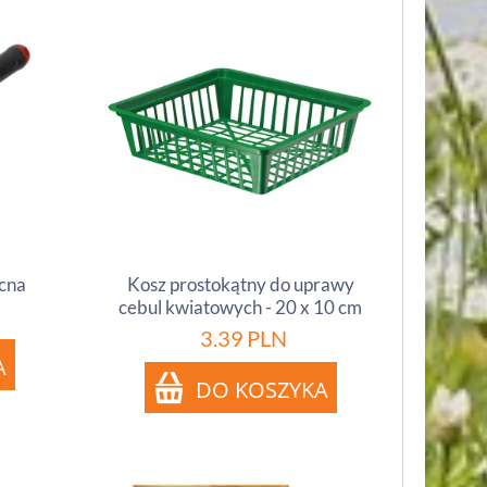
cna
Kosz prostokątny do uprawy
cebul kwiatowych - 20 x 10 cm
3.39
PLN