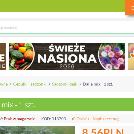
ówna
Cebulki i sadzonki
Sadzonki dalii
Dalia mix - 1 szt.
 mix - 1 szt.
ć:
Brak w magazynie
KOD:
013700
(0 Opinie)
Napisz recenzję
8.56
PLN