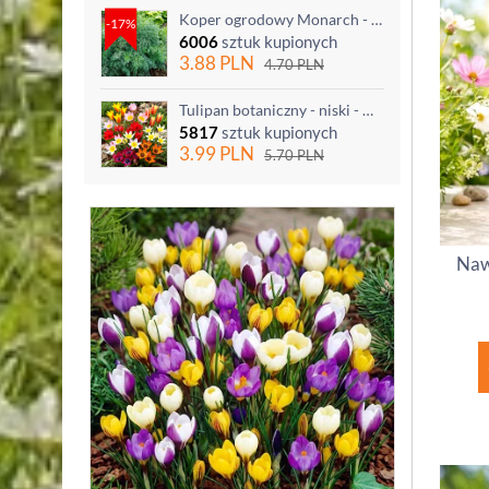
Koper ogrodowy Monarch - po ścięciu odrasta
-17%
6006
sztuk kupionych
3.88
PLN
4.70
PLN
Tulipan botaniczny - niski - mix kolorów - 5 szt.
5817
sztuk kupionych
3.99
PLN
5.70
PLN
Naw