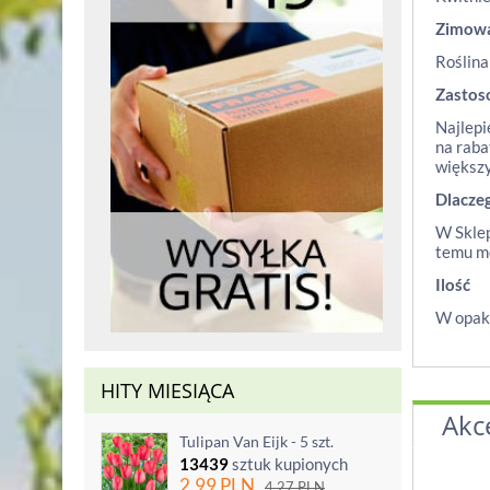
Zimow
Roślina
Zastos
Najlepi
na raba
większy
Dlacze
W Sklep
temu mo
Ilość
W opako
HITY MIESIĄCA
Akc
Tulipan Van Eijk - 5 szt.
13439
sztuk kupionych
2.99
PLN
4.27
PLN