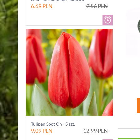
6.69
PLN
9.56
PLN
Tulipan Spot On - 5 szt.
9.09
PLN
12.99
PLN