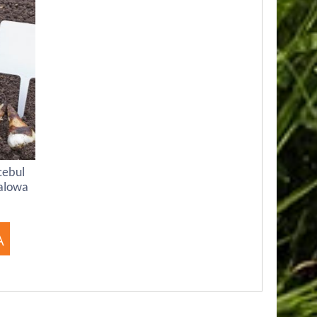
cebul
talowa