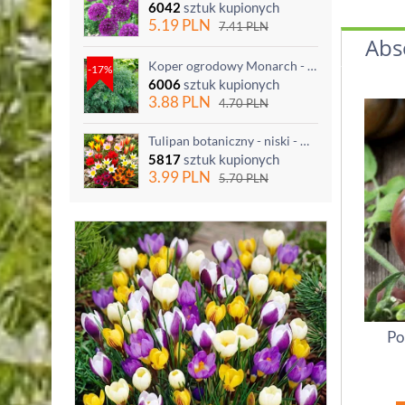
6042
sztuk kupionych
5.19
PLN
7.41
PLN
Abs
Koper ogrodowy Monarch - po ścięciu odrasta
-17%
6006
sztuk kupionych
3.88
PLN
4.70
PLN
Tulipan botaniczny - niski - mix kolorów - 5 szt.
5817
sztuk kupionych
3.99
PLN
5.70
PLN
Po