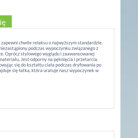
ię
zapewni chwile relaksu o najwyższym standardzie.
e niezastąpiony podczas wypoczynku związanego z
rze. Oprócz stylowego wyglądu i zaawansowanej
teriału. Jest odporny na pęknięcia i przetarcia.
owując się do kształtu ciała podczas dryfowania po
duje się łatka, która uratuje nasz wypoczynek w