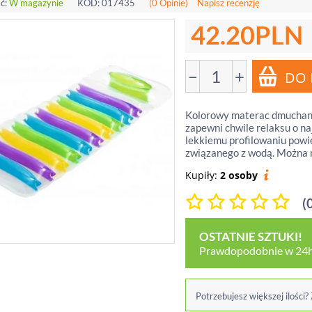
ć:
W magazynie
KOD:
017435
(0 Opinie)
Napisz recenzję
42.20
PLN
−
+
Kolorowy materac dmuchany
zapewni chwile relaksu o na
lekkiemu profilowaniu powi
związanego z wodą. Można n
Kupiły:
2 osoby
(
OSTATNIE SZTUKI!
Prawdopodobnie w 24h
Potrzebujesz większej ilości?