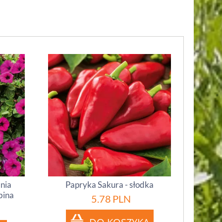
inia
Papryka Sakura - słodka
bina
5.78
PLN