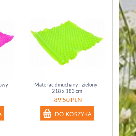
owy -
Materac dmuchany - zielony -
218 x 183 cm
89.50
PLN