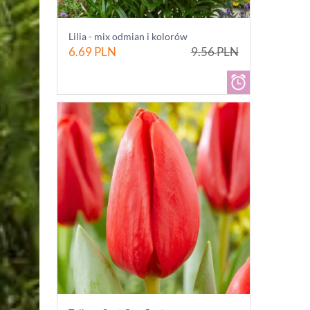
Lilia - mix odmian i kolorów
6.69
PLN
9.56
PLN