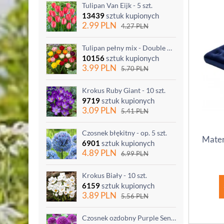
Tulipan Van Eijk - 5 szt.
13439
sztuk kupionych
2.99
PLN
4.27
PLN
Tulipan pełny mix - Double mix - 5 szt.
10156
sztuk kupionych
3.99
PLN
5.70
PLN
Krokus Ruby Giant - 10 szt.
9719
sztuk kupionych
3.09
PLN
5.41
PLN
Czosnek błękitny - op. 5 szt.
Mater
6901
sztuk kupionych
4.89
PLN
6.99
PLN
Krokus Biały - 10 szt.
6159
sztuk kupionych
3.89
PLN
5.56
PLN
Czosnek ozdobny Purple Sensation - op. 3 szt.