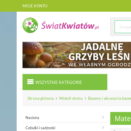
MOJE KONTO
WSZYSTKIE KATEGORIE
Strona główna
Wokół domu
Baseny i akcesoria bas
Mate
Nasiona
Cebulki i sadzonki