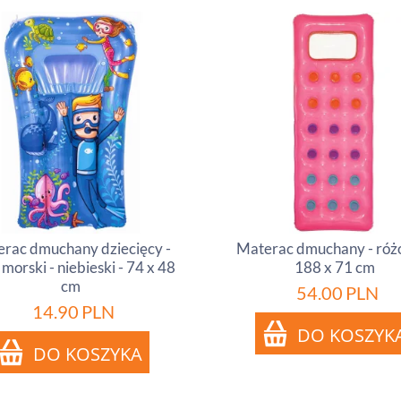
rac dmuchany dziecięcy -
Materac dmuchany - róż
morski - niebieski - 74 x 48
188 x 71 cm
cm
54.00
PLN
14.90
PLN