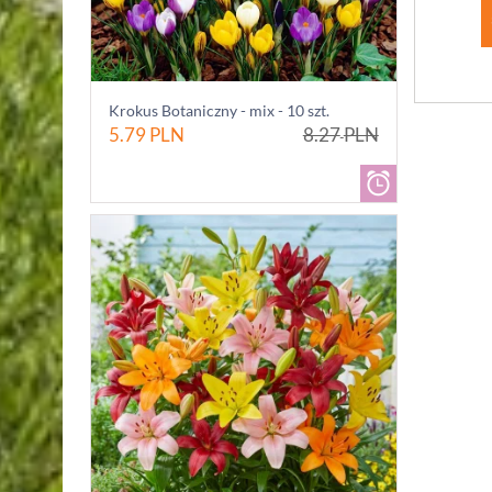
Krokus Botaniczny - mix - 10 szt.
5.79
PLN
8.27
PLN