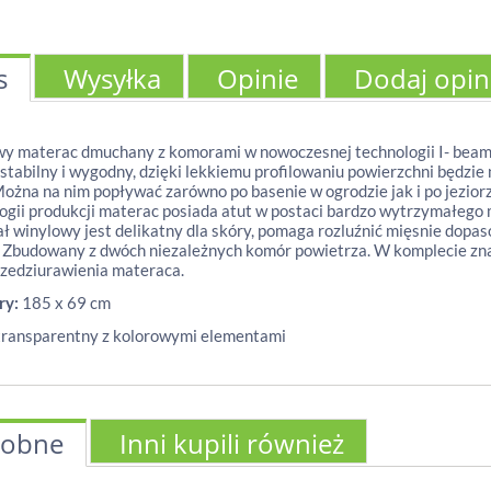
s
Wysyłka
Opinie
Dodaj opin
y materac dmuchany z komorami w nowoczesnej technologii I- beam 
stabilny i wygodny, dzięki lekkiemu profilowaniu powierzchni będzi
ożna na nim popływać zarówno po basenie w ogrodzie jak i po jezio
ogii produkcji materac posiada atut w postaci bardzo wytrzymałego ma
ł winylowy jest delikatny dla skóry, pomaga rozluźnić mięsnie dopas
 Zbudowany z dwóch niezależnych komór powietrza. W komplecie znaj
rzedziurawienia materaca.
ry:
185 x 69 cm
ransparentny z kolorowymi elementami
obne
Inni kupili również