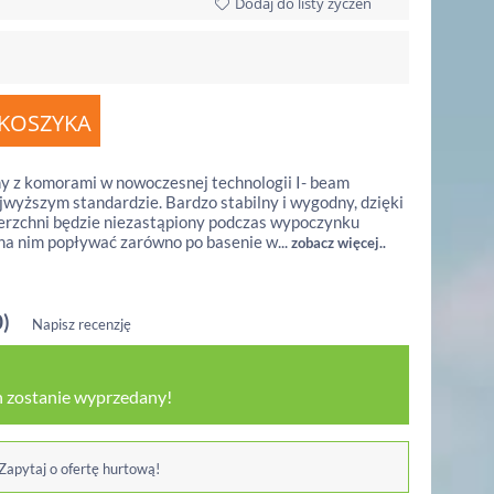
Dodaj do listy życzeń
 z komorami w nowoczesnej technologii I- beam
jwyższym standardzie. Bardzo stabilny i wygodny, dzięki
erzchni będzie niezastąpiony podczas wypoczynku
a nim popływać zarówno po basenie w...
zobacz więcej..
0)
Napisz recenzję
 zostanie wyprzedany!
 Zapytaj o ofertę hurtową!