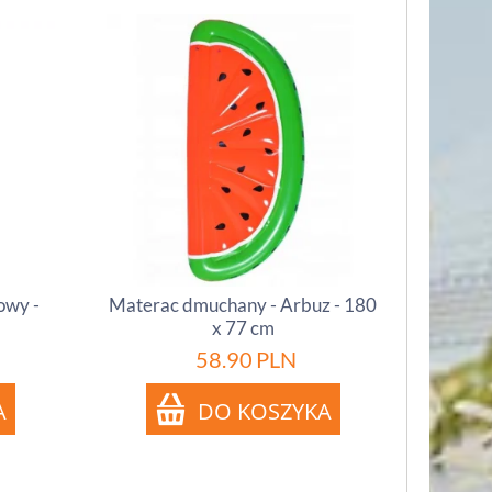
owy -
Materac dmuchany - Arbuz - 180
x 77 cm
58.90
PLN