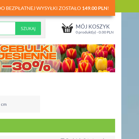
DO BEZPŁATNEJ WYSYŁKI ZOSTAŁO
149.00
PLN
!
MÓJ KOSZYK
0 produkt(y) -
0.00
PLN
9 cm