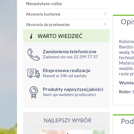
Niespotykane rośliny
Akcesoria kuchenne
Opi
Akcesoria do przetworów
WARTO WIEDZIEĆ
Kolorow
Bardzo 
Zamówienia telefoniczne
wodą. M
Zadzwoń do nas 22 299 77 37
technol
Materia
wodzie.
Ekspresowa realizacja
razie p
Nawet w 24h od wpłaty
Wymia
Produkty najwyższej jakości
Kolor:
t
Sami sprawdzeni producenci
Pod
NAJLEPSZY WYBÓR