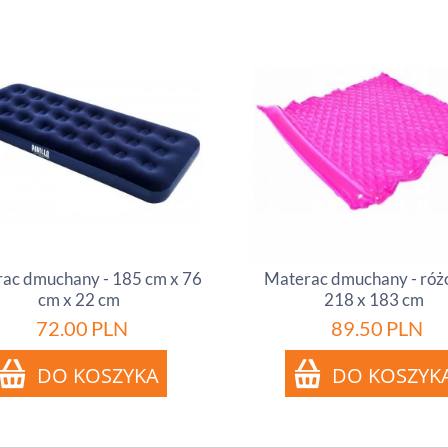
ac dmuchany - 185 cm x 76
Materac dmuchany - róż
cm x 22 cm
218 x 183 cm
72.00
PLN
89.50
PLN