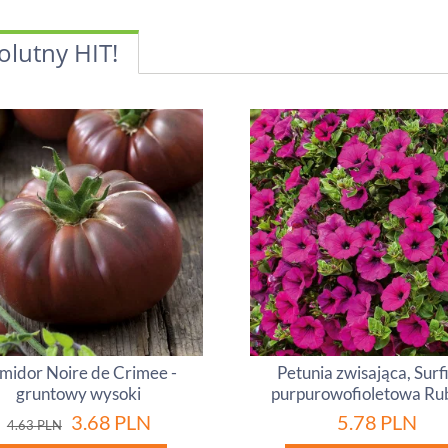
olutny HIT!
midor Noire de Crimee -
Petunia zwisająca, Surf
gruntowy wysoki
purpurowofioletowa Ru
3.68
PLN
5.78
PLN
4.63
PLN