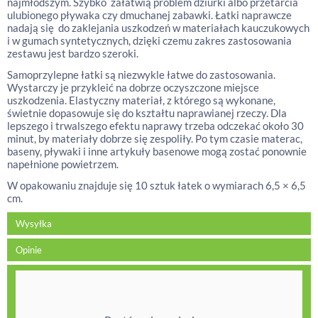
najmłodszym. Szybko załatwią problem dziurki albo przetarcia
ulubionego pływaka czy dmuchanej zabawki. Łatki naprawcze
nadają się do zaklejania uszkodzeń w materiałach kauczukowych
i w gumach syntetycznych, dzięki czemu zakres zastosowania
zestawu jest bardzo szeroki.
Samoprzylepne łatki są niezwykle łatwe do zastosowania.
Wystarczy je przykleić na dobrze oczyszczone miejsce
uszkodzenia. Elastyczny materiał, z którego są wykonane,
świetnie dopasowuje się do kształtu naprawianej rzeczy. Dla
lepszego i trwalszego efektu naprawy trzeba odczekać około 30
minut, by materiały dobrze się zespoliły. Po tym czasie materac,
baseny, pływaki i inne artykuły basenowe mogą zostać ponownie
napełnione powietrzem.
W opakowaniu znajduje się 10 sztuk łatek o wymiarach 6,5 × 6,5
cm.
Wysyłka
Opinie