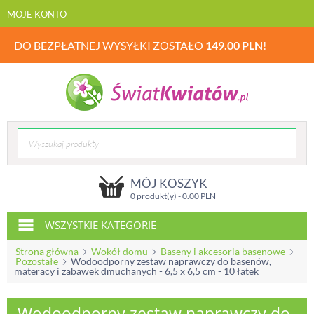
MOJE KONTO
DO BEZPŁATNEJ WYSYŁKI ZOSTAŁO
149.00
PLN
!
MÓJ KOSZYK
0 produkt(y) -
0.00
PLN
WSZYSTKIE KATEGORIE
Strona główna
Wokół domu
Baseny i akcesoria basenowe
Pozostałe
Wodoodporny zestaw naprawczy do basenów,
materacy i zabawek dmuchanych - 6,5 x 6,5 cm - 10 łatek
Wodoodporny zestaw naprawczy do