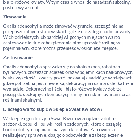
biało-różowe kwiaty. W tym czasie wnosi do nasadzeń subtelny,
pastelowy akcent.
Zimowanie
Oxalis adenophylla może zimować w gruncie, szczególnie na
przepuszczalnych stanowiskach, gdzie nie zalega nadmiar wody.
W chłodniejszych lub bardziej wilgotnych miejscach warto
zastosować lekkie zabezpieczenie albo uprawiać roślinę w
pojemnikach, które można przenieść w osłonięte miejsce.
Zastosowanie
Oxalis adenophylla sprawdza się na skalniakach, rabatach
bylinowych, obrzeżach ścieżek oraz w pojemnikach balkonowych.
Niska wysokość i zwarty pokrój pozwalają sadzić go w miejscach,
gdzie potrzebna jest niewielka, dekoracyjna roślina o delikatnym
wyglądzie. Dekoracyjne liście i biało-różowe kwiaty dobrze
pasują do spokojnych kompozycji z innymi niskimi bylinami oraz
roślinami skalnymi.
Dlaczego warto kupić w Sklepie Świat Kwiatów?
W sklepie ogrodniczym Świat Kwiatów znajdziesz dobre
sadzonki, cebulki i bulwki roślin ozdobnych, które cieszą się
bardzo dobrymi opiniami naszych klientów. Zamówienia
realizujemy sprawnie, dbając o odpowiednie zabezpieczenie