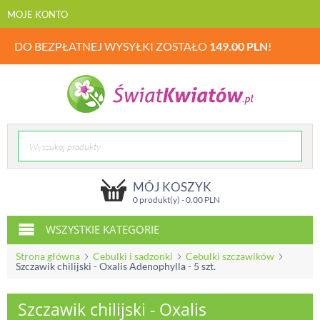
MOJE KONTO
DO BEZPŁATNEJ WYSYŁKI ZOSTAŁO
149.00
PLN
!
MÓJ KOSZYK
0 produkt(y) -
0.00
PLN
WSZYSTKIE KATEGORIE
Strona główna
Cebulki i sadzonki
Cebulki szczawików
Szczawik chilijski - Oxalis Adenophylla - 5 szt.
Szczawik chilijski - Oxalis