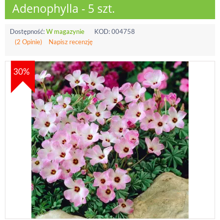
Adenophylla - 5 szt.
Dostępność:
W magazynie
KOD:
004758
(2 Opinie)
Napisz recenzję
30%