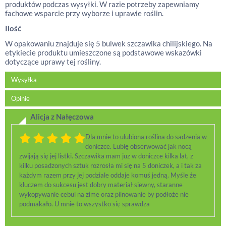
produktów podczas wysyłki. W razie potrzeby zapewniamy
fachowe wsparcie przy wyborze i uprawie roślin.
Ilość
W opakowaniu znajduje się 5 bulwek szczawika chilijskiego. Na
etykiecie produktu umieszczone są podstawowe wskazówki
dotyczące uprawy tej rośliny.
Wysyłka
Opinie
Alicja z Nałęczowa
Dla mnie to ulubiona roślina do sadzenia w
doniczce. Lubię obserwować jak nocą
zwijają się jej listki. Szczawika mam juz w doniczce kilka lat, z
kilku posadzonych sztuk rozrosła mi się na 5 doniczek, a i tak za
każdym razem przy jej podziale oddaje komuś jedną. Myśle że
kluczem do sukcesu jest dobry materiał siewny, staranne
wykopywanie cebul na zime oraz pilnowanie by podłoże nie
podmakało. U mnie to wszystko się sprawdza