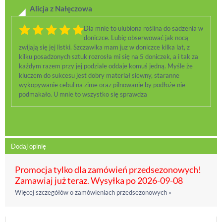
Alicja z Nałęczowa
Dla mnie to ulubiona roślina do sadzenia w
doniczce. Lubię obserwować jak nocą
zwijają się jej listki. Szczawika mam juz w doniczce kilka lat, z
kilku posadzonych sztuk rozrosła mi się na 5 doniczek, a i tak za
każdym razem przy jej podziale oddaje komuś jedną. Myśle że
kluczem do sukcesu jest dobry materiał siewny, staranne
wykopywanie cebul na zime oraz pilnowanie by podłoże nie
podmakało. U mnie to wszystko się sprawdza
Dodaj opinię
Promocja tylko dla zamówień przedsezonowych!
Zamawiaj już teraz. Wysyłka po 2026-09-08
Więcej szczegółów o zamówieniach przedsezonowych »