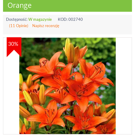
Orange
Dostępność:
W magazynie
KOD:
002740
(11 Opinie)
Napisz recenzję
30%