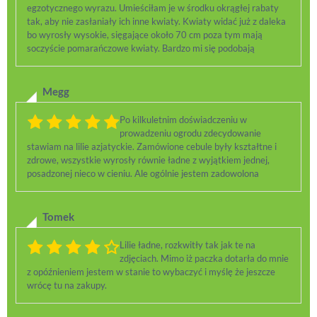
egzotycznego wyrazu. Umieściłam je w środku okrągłej rabaty
tak, aby nie zasłaniały ich inne kwiaty. Kwiaty widać już z daleka
bo wyrosły wysokie, sięgające około 70 cm poza tym mają
soczyście pomarańczowe kwiaty. Bardzo mi się podobają
Megg
Po kilkuletnim doświadczeniu w
prowadzeniu ogrodu zdecydowanie
stawiam na lilie azjatyckie. Zamówione cebule były kształtne i
zdrowe, wszystkie wyrosły równie ładne z wyjątkiem jednej,
posadzonej nieco w cieniu. Ale ogólnie jestem zadowolona
Tomek
Lilie ładne, rozkwitły tak jak te na
zdjęciach. Mimo iż paczka dotarła do mnie
z opóźnieniem jestem w stanie to wybaczyć i myślę że jeszcze
wrócę tu na zakupy.