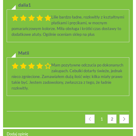
dalia1
Lilie bardzo ładne, rozkwitły z kształtnymi
płatkami i pręcikami, w mocnym
pomarańczowym kolorze. Miła obsługa i krótki czas dostawy to
dodatkowe atuty. Ogólnie oceniam sklep na plus
Matii
Mam pozytywne odczucia po dokonanych
zakupach. Cebulki dotarły świeże, jednak
nieco zgniecione. Zamawiałem dużą ilość więc kilka miały prawo
takie być. Jestem zadowolony, zwłaszcza z tego, że ładnie
rozkwitły.
1
2
Dodaj opinię