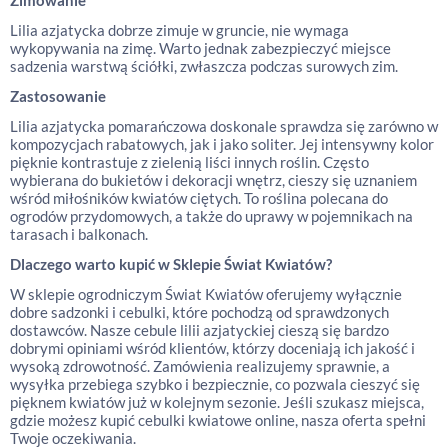
Zimowanie
Lilia azjatycka dobrze zimuje w gruncie, nie wymaga
wykopywania na zimę. Warto jednak zabezpieczyć miejsce
sadzenia warstwą ściółki, zwłaszcza podczas surowych zim.
Zastosowanie
Lilia azjatycka pomarańczowa doskonale sprawdza się zarówno w
kompozycjach rabatowych, jak i jako soliter. Jej intensywny kolor
pięknie kontrastuje z zielenią liści innych roślin. Często
wybierana do bukietów i dekoracji wnętrz, cieszy się uznaniem
wśród miłośników kwiatów ciętych. To roślina polecana do
ogrodów przydomowych, a także do uprawy w pojemnikach na
tarasach i balkonach.
Dlaczego warto kupić w Sklepie Świat Kwiatów?
W sklepie ogrodniczym Świat Kwiatów oferujemy wyłącznie
dobre sadzonki i cebulki, które pochodzą od sprawdzonych
dostawców. Nasze cebule lilii azjatyckiej cieszą się bardzo
dobrymi opiniami wśród klientów, którzy doceniają ich jakość i
wysoką zdrowotność. Zamówienia realizujemy sprawnie, a
wysyłka przebiega szybko i bezpiecznie, co pozwala cieszyć się
pięknem kwiatów już w kolejnym sezonie. Jeśli szukasz miejsca,
gdzie możesz kupić cebulki kwiatowe online, nasza oferta spełni
Twoje oczekiwania.