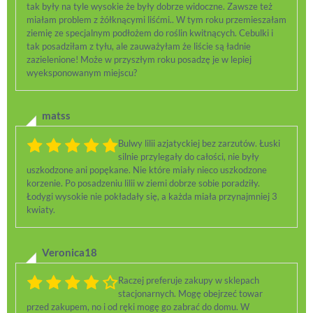
tak były na tyle wysokie że były dobrze widoczne. Zawsze też
miałam problem z żółknącymi liśćmi.. W tym roku przemieszałam
ziemię ze specjalnym podłożem do roślin kwitnących. Cebulki i
tak posadziłam z tyłu, ale zauważyłam że liście są ładnie
zazielenione! Może w przyszłym roku posadzę je w lepiej
wyeksponowanym miejscu?
matss
Bulwy lilii azjatyckiej bez zarzutów. Łuski
silnie przylegały do całości, nie były
uszkodzone ani popękane. Nie które miały nieco uszkodzone
korzenie. Po posadzeniu lilii w ziemi dobrze sobie poradziły.
Łodygi wysokie nie pokładały się, a każda miała przynajmniej 3
kwiaty.
Veronica18
Raczej preferuje zakupy w sklepach
stacjonarnych. Mogę obejrzeć towar
przed zakupem, no i od ręki mogę go zabrać do domu. W