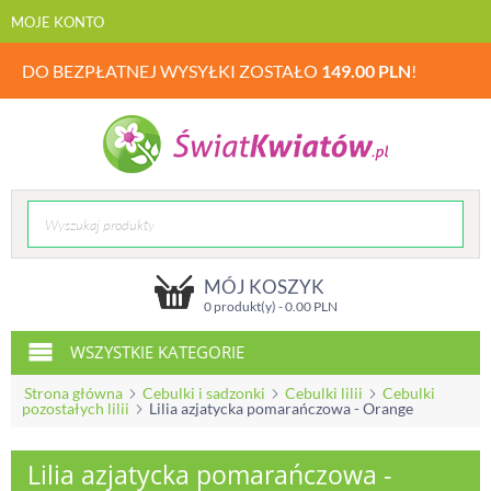
MOJE KONTO
DO BEZPŁATNEJ WYSYŁKI ZOSTAŁO
149.00
PLN
!
MÓJ KOSZYK
0 produkt(y) -
0.00
PLN
WSZYSTKIE KATEGORIE
Strona główna
Cebulki i sadzonki
Cebulki lilii
Cebulki
pozostałych lilii
Lilia azjatycka pomarańczowa - Orange
Lilia azjatycka pomarańczowa -