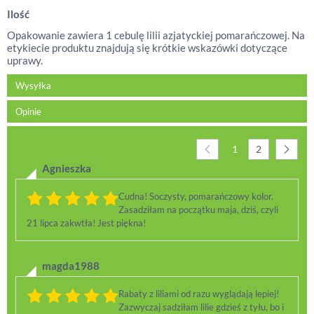
Ilość
Opakowanie zawiera 1 cebulę lilii azjatyckiej pomarańczowej. Na
etykiecie produktu znajdują się krótkie wskazówki dotyczące
uprawy.
Wysyłka
Opinie
1
2
Agnieszka
Cudna! Soczysty, pomarańczowy kolor.
Zasadziłam na początku maja, dziś, czyli
21 lipca zakwtła! Jest piękna!
magda1988
Rabaty z liliami od razu wyglądają lepiej!
Zazwyczaj sadziłam lilie gdzieś z tyłu, bo i