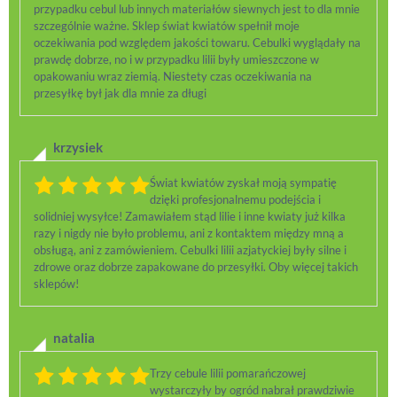
przypadku cebul lub innych materiałów siewnych jest to dla mnie
szczególnie ważne. Sklep świat kwiatów spełnił moje
oczekiwania pod względem jakości towaru. Cebulki wyglądały na
prawdę dobrze, no i w przypadku lilii były umieszczone w
opakowaniu wraz ziemią. Niestety czas oczekiwania na
przesyłkę był jak dla mnie za długi
krzysiek
Świat kwiatów zyskał moją sympatię
dzięki profesjonalnemu podejścia i
solidniej wysyłce! Zamawiałem stąd lilie i inne kwiaty już kilka
razy i nigdy nie było problemu, ani z kontaktem między mną a
obsługą, ani z zamówieniem. Cebulki lilii azjatyckiej były silne i
zdrowe oraz dobrze zapakowane do przesyłki. Oby więcej takich
sklepów!
natalia
Trzy cebule lilii pomarańczowej
wystarczyły by ogród nabrał prawdziwie