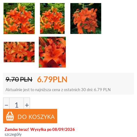
6.79
PLN
9.70
PLN
Aktualnie jest to najniższa cena z ostatnich 30 dni:
6.79
PLN
−
+
Zamów teraz! Wysyłka po 08/09/2026
szczegóły