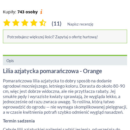
Kupiły:
743 osoby
(11)
Napisz recenzję
Potrzebujesz większej ilości? Zapytaj o ofertę hurtową!
Opis
Lilia azjatycka pomarańczowa - Orange
Pomarańczowa lilia azjatycka to dobry sposób na dodanie
ogrodowi mocniejszego, letniego koloru. Dorasta do około 80-90
cm, więc jest dobrze widoczna, ale nie przytłacza rabaty. Jej
smukłe pędy i wyraziste kwiaty sprawiają, że wygląda lekko, a
jednocześnie od razu zwraca uwagę. To roślina, którą łatwo
wprowadzić do ogrodu — nie wymaga skomplikowanej pielęgnacji,
a w czasie kwitnienia potrafi szybko odmienić wygląd nasadzeń.
Termin sadzenia
Cebulę lilii azjatyckiej najlepiej sadzić jesienią, od września do