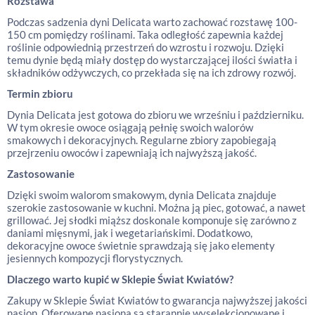
Rozstawa
Podczas sadzenia dyni Delicata warto zachować rozstawę 100-
150 cm pomiędzy roślinami. Taka odległość zapewnia każdej
roślinie odpowiednią przestrzeń do wzrostu i rozwoju. Dzięki
temu dynie będą miały dostęp do wystarczającej ilości światła i
składników odżywczych, co przekłada się na ich zdrowy rozwój.
Termin zbioru
Dynia Delicata jest gotowa do zbioru we wrześniu i październiku.
W tym okresie owoce osiągają pełnię swoich walorów
smakowych i dekoracyjnych. Regularne zbiory zapobiegają
przejrzeniu owoców i zapewniają ich najwyższą jakość.
Zastosowanie
Dzięki swoim walorom smakowym, dynia Delicata znajduje
szerokie zastosowanie w kuchni. Można ją piec, gotować, a nawet
grillować. Jej słodki miąższ doskonale komponuje się zarówno z
daniami mięsnymi, jak i wegetariańskimi. Dodatkowo,
dekoracyjne owoce świetnie sprawdzają się jako elementy
jesiennych kompozycji florystycznych.
Dlaczego warto kupić w Sklepie Świat Kwiatów?
Zakupy w Sklepie Świat Kwiatów to gwarancja najwyższej jakości
nasion. Oferowane nasiona są starannie wyselekcjonowane i