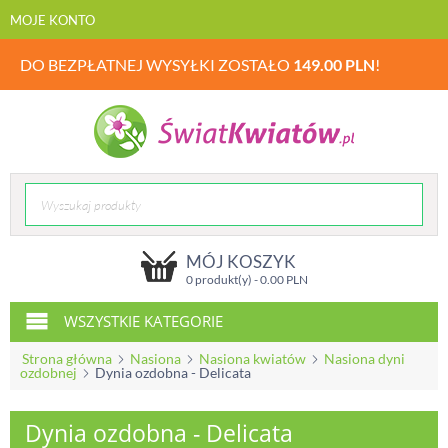
MOJE KONTO
DO BEZPŁATNEJ WYSYŁKI ZOSTAŁO
149.00
PLN
!
MÓJ KOSZYK
0 produkt(y) -
0.00
PLN
WSZYSTKIE KATEGORIE
Strona główna
Nasiona
Nasiona kwiatów
Nasiona dyni
ozdobnej
Dynia ozdobna - Delicata
Dynia ozdobna - Delicata