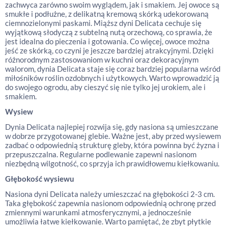
zachwyca zarówno swoim wyglądem, jak i smakiem. Jej owoce są
smukłe i podłużne, z delikatną kremową skórką udekorowaną
ciemnozielonymi paskami. Miąższ dyni Delicata cechuje się
wyjątkową słodyczą z subtelną nutą orzechową, co sprawia, że
jest idealna do pieczenia i gotowania. Co więcej, owoce można
jeść ze skórką, co czyni je jeszcze bardziej atrakcyjnymi. Dzięki
różnorodnym zastosowaniom w kuchni oraz dekoracyjnym
walorom, dynia Delicata staje się coraz bardziej popularna wśród
miłośników roślin ozdobnych i użytkowych. Warto wprowadzić ją
do swojego ogrodu, aby cieszyć się nie tylko jej urokiem, ale i
smakiem.
Wysiew
Dynia Delicata najlepiej rozwija się, gdy nasiona są umieszczane
w dobrze przygotowanej glebie. Ważne jest, aby przed wysiewem
zadbać o odpowiednią strukturę gleby, która powinna być żyzna i
przepuszczalna. Regularne podlewanie zapewni nasionom
niezbędną wilgotność, co sprzyja ich prawidłowemu kiełkowaniu.
Głębokość wysiewu
Nasiona dyni Delicata należy umieszczać na głębokości 2-3 cm.
Taka głębokość zapewnia nasionom odpowiednią ochronę przed
zmiennymi warunkami atmosferycznymi, a jednocześnie
umożliwia łatwe kiełkowanie. Warto pamiętać, że zbyt płytkie