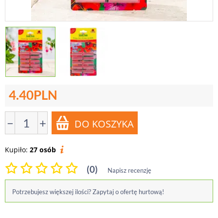
4.40
PLN
−
+
Kupiło:
27 osób
(0)
Napisz recenzję
Potrzebujesz większej ilości? Zapytaj o ofertę hurtową!