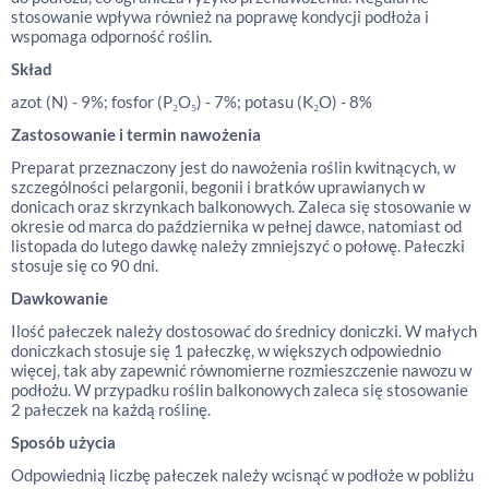
stosowanie wpływa również na poprawę kondycji podłoża i
wspomaga odporność roślin.
Skład
azot (N) - 9%; fosfor (P₂O₅) - 7%; potasu (K₂O) - 8%
Zastosowanie i termin nawożenia
Preparat przeznaczony jest do nawożenia roślin kwitnących, w
szczególności pelargonii, begonii i bratków uprawianych w
donicach oraz skrzynkach balkonowych. Zaleca się stosowanie w
okresie od marca do października w pełnej dawce, natomiast od
listopada do lutego dawkę należy zmniejszyć o połowę. Pałeczki
stosuje się co 90 dni.
Dawkowanie
Ilość pałeczek należy dostosować do średnicy doniczki. W małych
doniczkach stosuje się 1 pałeczkę, w większych odpowiednio
więcej, tak aby zapewnić równomierne rozmieszczenie nawozu w
podłożu. W przypadku roślin balkonowych zaleca się stosowanie
2 pałeczek na każdą roślinę.
Sposób użycia
Odpowiednią liczbę pałeczek należy wcisnąć w podłoże w pobliżu