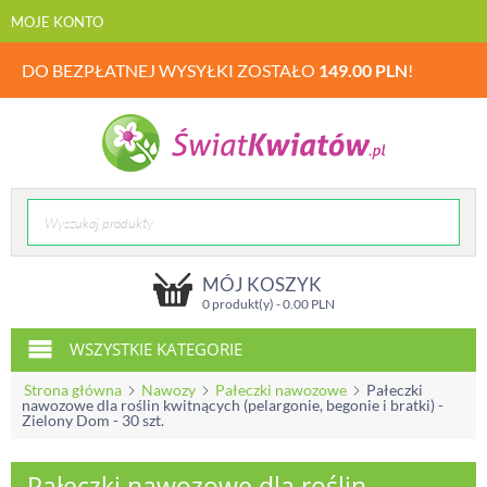
MOJE KONTO
DO BEZPŁATNEJ WYSYŁKI ZOSTAŁO
149.00
PLN
!
MÓJ KOSZYK
0 produkt(y) -
0.00
PLN
WSZYSTKIE KATEGORIE
Strona główna
Nawozy
Pałeczki nawozowe
Pałeczki
nawozowe dla roślin kwitnących (pelargonie, begonie i bratki) -
Zielony Dom - 30 szt.
Pałeczki nawozowe dla roślin