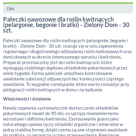
Opis
Pałeczki nawozowe dla roślin kwitnących
(pelargonie, begonie i bratki) - Zielony Dom - 30
szt.
Pałeczki nawozowe dla roślin kwitnących (pelargonie, begonie i
bratki) - Zielony Dom - 30 szt. stosuje się w celu zapewnienia
regularnego i długotrwałego odżywiania roślin balkonowych oraz
doniczkowych w okresie intensywnego wzrostu i kwitnienia.
Preparat przeznaczony jest do roślin kwitnących, które
wymagają stabilnego dopływu składników pokarmowych przez
wiele tygodni. Forma pałeczek umożliwia kontrolowane
uwalnianie substancji odżywczych bez konieczności częstego
nawożenia. To wygodne rozwiązanie, które warto rozważyć przy
pielęgnacji roślin kwitnących w domu i na balkonie.
Właściwości i działanie
Nawóz zapewnia systematyczne dostarczanie składników
pokarmowych nawet do 90 dni, co sprzyja równomiernemu
wzrostowi i obfitemu kwitnieniu. Zastosowanie guano jako
naturalnego spoiwa łączy składniki organiczne i mineralne w
jedną stabilną formę, dzięki czemu są one stopniowo uwalniane
do podłoża, co ogranicza ryzyko przenawożenia. Regularne