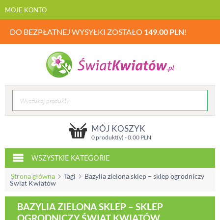
MOJE KONTO
DO BEZPŁATNEJ WYSYŁKI ZOSTAŁO
149.00
PLN
!
MÓJ KOSZYK
0 produkt(y) -
0.00
PLN
WSZYSTKIE KATEGORIE
Strona główna
Tagi
Bazylia zielona sklep – sklep ogrodniczy
Świat Kwiatów
BAZYLIA ZIELONA SKLEP – SKLEP
OGRODNICZY ŚWIAT KWIATÓW