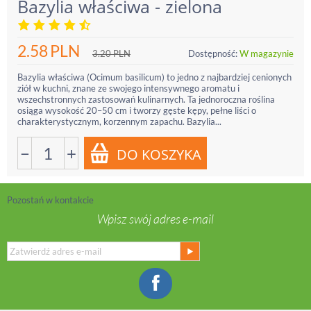
Bazylia właściwa - zielona
2.58
PLN
3.20
PLN
Dostępność:
W magazynie
Bazylia właściwa (Ocimum basilicum) to jedno z najbardziej cenionych
ziół w kuchni, znane ze swojego intensywnego aromatu i
wszechstronnych zastosowań kulinarnych. Ta jednoroczna roślina
osiąga wysokość 20–50 cm i tworzy gęste kępy, pełne liści o
charakterystycznym, korzennym zapachu. Bazylia...
−
+
Pozostań w kontakcie
Wpisz swój adres e-mail