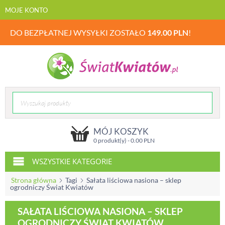
MOJE KONTO
DO BEZPŁATNEJ WYSYŁKI ZOSTAŁO
149.00
PLN
!
MÓJ KOSZYK
0 produkt(y) -
0.00
PLN
WSZYSTKIE KATEGORIE
Strona główna
Tagi
Sałata liściowa nasiona – sklep
ogrodniczy Świat Kwiatów
SAŁATA LIŚCIOWA NASIONA – SKLEP
OGRODNICZY ŚWIAT KWIATÓW