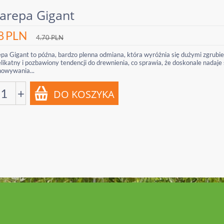
larepa Gigant
8
PLN
4.70
PLN
pa Gigant to późna, bardzo plenna odmiana, która wyróżnia się dużymi zgrubien
elikatny i pozbawiony tendencji do drewnienia, co sprawia, że doskonale nadaje
howywania...
+