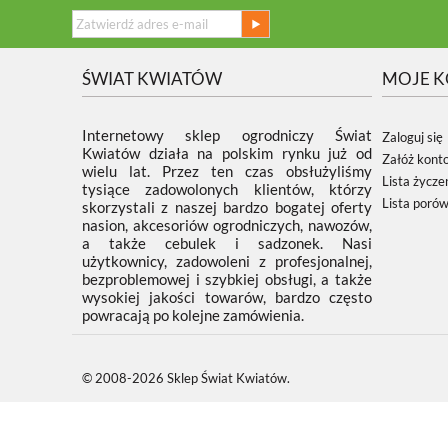
ŚWIAT KWIATÓW
MOJE 
Internetowy sklep ogrodniczy Świat
Zaloguj się
Kwiatów działa na polskim rynku już od
Załóż kont
wielu lat. Przez ten czas obsłużyliśmy
Lista życze
tysiące zadowolonych klientów, którzy
Lista poró
skorzystali z naszej bardzo bogatej oferty
nasion, akcesoriów ogrodniczych, nawozów,
a także cebulek i sadzonek. Nasi
użytkownicy, zadowoleni z profesjonalnej,
bezproblemowej i szybkiej obsługi, a także
wysokiej jakości towarów, bardzo często
powracają po kolejne zamówienia.
© 2008-2026 Sklep Świat Kwiatów.