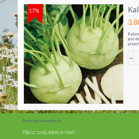
Ka
17%
3.8
Kalare
jest d
przec
−
Pozostań w kontakcie
Wpisz swój adres e-mail