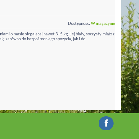
Dostępność:
W magazynie
iami o masie sięgającej nawet 3–5 kg. Jej biały, soczysty miąższ
 się zarówno do bezpośredniego spożycia, jak i do