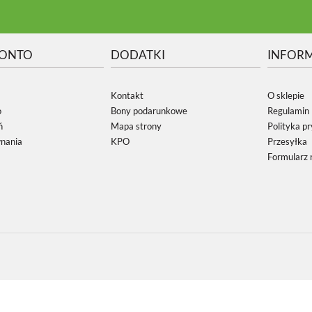
KONTO
DODATKI
INFOR
Kontakt
O sklepie
o
Bony podarunkowe
Regulamin
ń
Mapa strony
Polityka p
wnania
KPO
Przesyłka
Formularz 