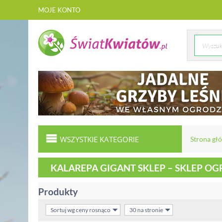
MOJE KONTO
WSZYSTKIE KATEGORIE
Strona gł
KALAREPA GIGANT SKLEP – SKLEP O
Produkty
Sortuj wg ceny rosnąco
30 na stronie