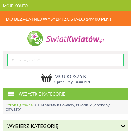
MOJE KONTO
DO BEZPŁATNEJ WYSYŁKI ZOSTAŁO
149.00
PLN
!
MÓJ KOSZYK
0 produkt(y) -
0.00
PLN
WSZYSTKIE KATEGORIE
Strona główna
Preparaty na owady, szkodniki, choroby i
chwasty
WYBIERZ KATEGORIĘ