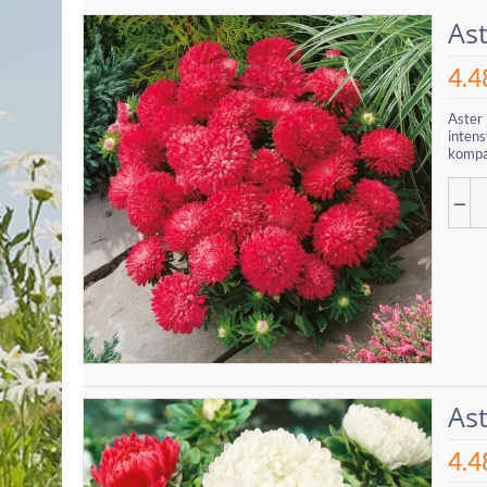
Ast
4.4
Aster 
intens
kompa
−
Ast
4.4