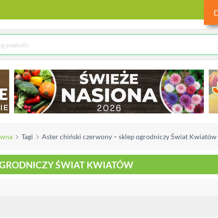
ówna
Tagi
Aster chiński czerwony – sklep ogrodniczy Świat Kwiatów
 OGRODNICZY ŚWIAT KWIATÓW