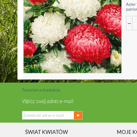
Aster 
patrio
−
Pozostań w kontakcie
Wpisz swój adres e-mail
ŚWIAT KWIATÓW
MOJE 