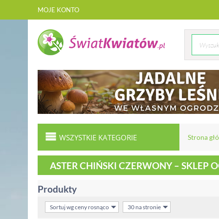
MOJE KONTO
WSZYSTKIE KATEGORIE
Strona gł
ASTER CHIŃSKI CZERWONY – SKLEP
Produkty
Sortuj wg ceny rosnąco
30 na stronie