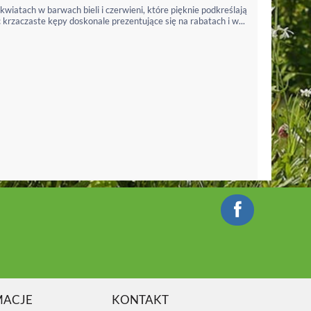
wiatach w barwach bieli i czerwieni, które pięknie podkreślają
krzaczaste kępy doskonale prezentujące się na rabatach i w...
MACJE
KONTAKT