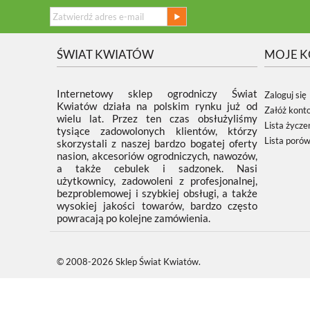
ŚWIAT KWIATÓW
MOJE 
Internetowy sklep ogrodniczy Świat
Zaloguj się
Kwiatów działa na polskim rynku już od
Załóż kont
wielu lat. Przez ten czas obsłużyliśmy
Lista życze
tysiące zadowolonych klientów, którzy
Lista poró
skorzystali z naszej bardzo bogatej oferty
nasion, akcesoriów ogrodniczych, nawozów,
a także cebulek i sadzonek. Nasi
użytkownicy, zadowoleni z profesjonalnej,
bezproblemowej i szybkiej obsługi, a także
wysokiej jakości towarów, bardzo często
powracają po kolejne zamówienia.
© 2008-2026 Sklep Świat Kwiatów.