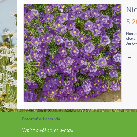
Ni
5.2
Niere
elega
Jej kwi
−
Pozostań w kontakcie
Wpisz swój adres e-mail