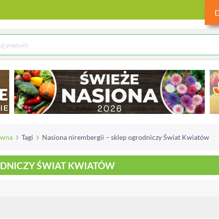
ówna
Tagi
Nasiona nirembergii – sklep ogrodniczy Świat Kwiatów
RODNICZY ŚWIAT KWIATÓW