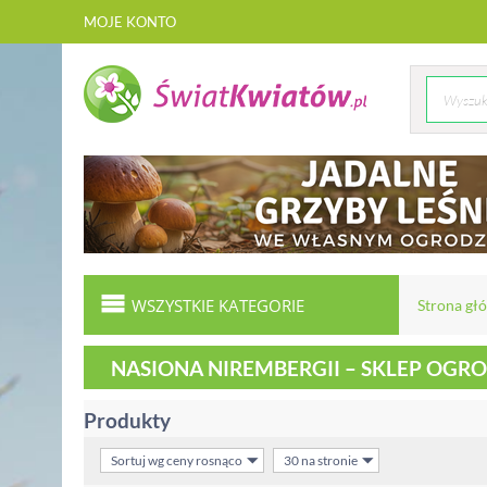
MOJE KONTO
WSZYSTKIE KATEGORIE
Strona gł
NASIONA NIREMBERGII – SKLEP OG
Produkty
Sortuj wg ceny rosnąco
30 na stronie