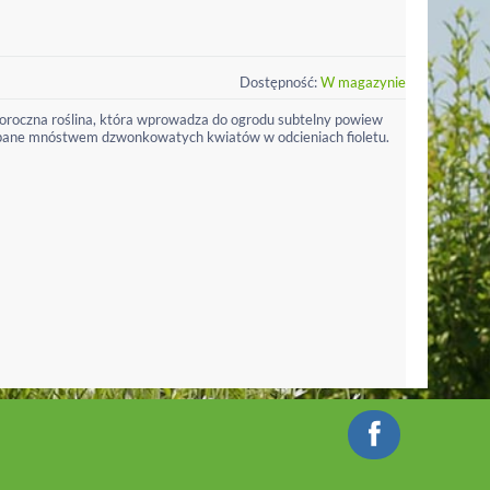
Dostępność:
W magazynie
oroczna roślina, która wprowadza do ogrodu subtelny powiew
sypane mnóstwem dzwonkowatych kwiatów w odcieniach fioletu.