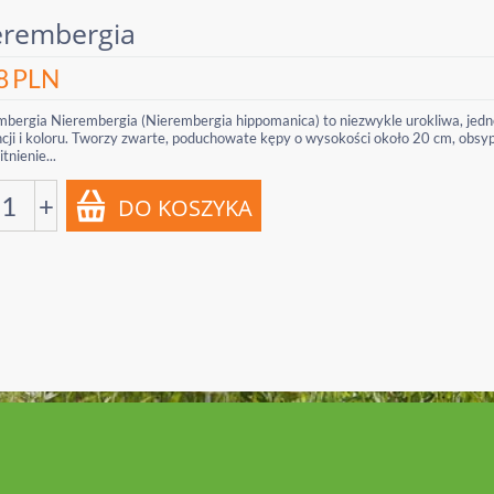
erembergia
8
PLN
mbergia Nierembergia (Nierembergia hippomanica) to niezwykle urokliwa, jedn
ncji i koloru. Tworzy zwarte, poduchowate kępy o wysokości około 20 cm, ob
tnienie...
+