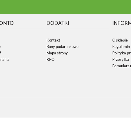
KONTO
DODATKI
INFOR
Kontakt
O sklepie
o
Bony podarunkowe
Regulamin
ń
Mapa strony
Polityka p
wnania
KPO
Przesyłka
Formularz 