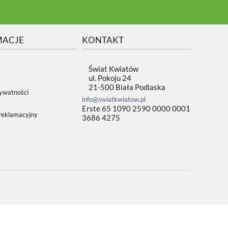
MACJE
KONTAKT
Świat Kwiatów
ul. Pokoju 24
21-500 Biała Podlaska
rywatności
info@swiatkwiatow.pl
Erste 65 1090 2590 0000 0001
reklamacyjny
3686 4275