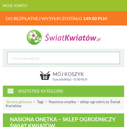
MOJE KONTO
DO BEZPŁATNEJ WYSYŁKI ZOSTAŁO
149.00
PLN
!
MÓJ KOSZYK
0 produkt(y) -
0.00
PLN
WSZYSTKIE KATEGORIE
Strona główna
Tagi
Nasiona onętka – sklep ogrodniczy Świat
Kwiatów
NASIONA ONĘTKA – SKLEP OGRODNICZY
ŚWIAT KWIATÓW