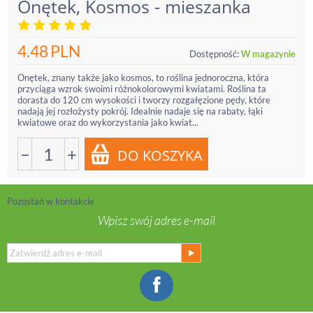
Onętek, Kosmos - mieszanka
4.48
PLN
Dostępność:
W magazynie
Onętek, znany także jako kosmos, to roślina jednoroczna, która
przyciąga wzrok swoimi różnokolorowymi kwiatami. Roślina ta
dorasta do 120 cm wysokości i tworzy rozgałęzione pędy, które
nadają jej rozłożysty pokrój. Idealnie nadaje się na rabaty, łąki
kwiatowe oraz do wykorzystania jako kwiat...
−
+
Pozostań w kontakcie
Wpisz swój adres e-mail