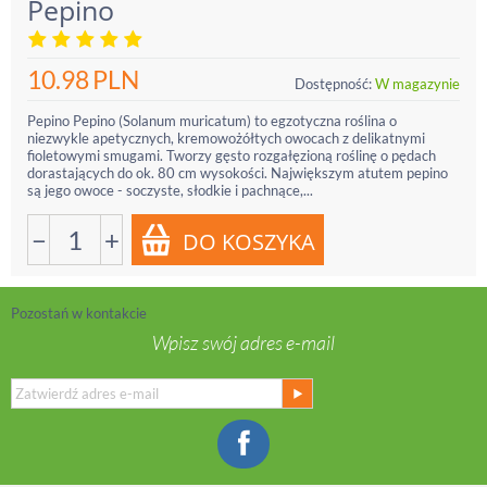
Pepino
10.98
PLN
Dostępność:
W magazynie
Pepino Pepino (Solanum muricatum) to egzotyczna roślina o
niezwykle apetycznych, kremowożółtych owocach z delikatnymi
fioletowymi smugami. Tworzy gęsto rozgałęzioną roślinę o pędach
dorastających do ok. 80 cm wysokości. Największym atutem pepino
są jego owoce - soczyste, słodkie i pachnące,...
−
+
Pozostań w kontakcie
Wpisz swój adres e-mail