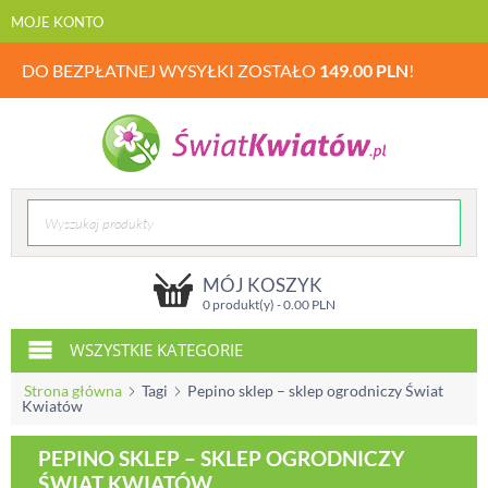
MOJE KONTO
DO BEZPŁATNEJ WYSYŁKI ZOSTAŁO
149.00
PLN
!
MÓJ KOSZYK
0 produkt(y) -
0.00
PLN
WSZYSTKIE KATEGORIE
Strona główna
Tagi
Pepino sklep – sklep ogrodniczy Świat
Kwiatów
PEPINO SKLEP – SKLEP OGRODNICZY
ŚWIAT KWIATÓW