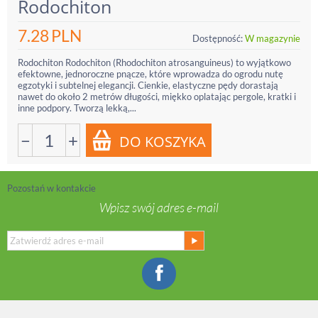
Rodochiton
7.28
PLN
Dostępność:
W magazynie
Rodochiton Rodochiton (Rhodochiton atrosanguineus) to wyjątkowo
efektowne, jednoroczne pnącze, które wprowadza do ogrodu nutę
egzotyki i subtelnej elegancji. Cienkie, elastyczne pędy dorastają
nawet do około 2 metrów długości, miękko oplatając pergole, kratki i
inne podpory. Tworzą lekką,...
−
+
Pozostań w kontakcie
Wpisz swój adres e-mail