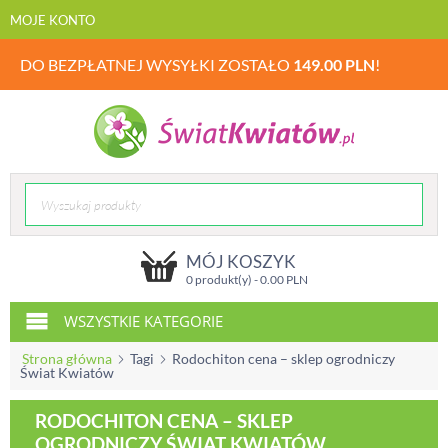
MOJE KONTO
DO BEZPŁATNEJ WYSYŁKI ZOSTAŁO
149.00
PLN
!
MÓJ KOSZYK
0 produkt(y) -
0.00
PLN
WSZYSTKIE KATEGORIE
Strona główna
Tagi
Rodochiton cena – sklep ogrodniczy
Świat Kwiatów
RODOCHITON CENA – SKLEP
OGRODNICZY ŚWIAT KWIATÓW