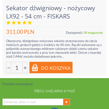
Sekator dźwigniowy - nożycowy
LX92 - 54 cm - FISKARS
311.00
PLN
Dostępność:
W magazynie
Oburęczny, dźwigniowy nożycowy sekator przeznaczony do cięcia
świeżych, grubych gałęzi o średnicy do 40 mm. Rączki wykonane są z
poliamidu wzmacnianego włóknem szklanym dzięki czemu sekator
jest bardzo wytrzymały a przy tym niezwykle lekki. Ostrze z twardej
stali CrMoV zostało dodatkowo pokryte...
−
+
Pozostań w kontakcie
Wpisz swój adres e-mail