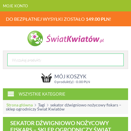
MOJE KONTO
DO BEZPŁATNEJ WYSYŁKI ZOSTAŁO
149.00
PLN
!
MÓJ KOSZYK
0 produkt(y) -
0.00
PLN
WSZYSTKIE KATEGORIE
Strona główna
Tagi
sekator dźwigniowo nożycowy fiskars –
sklep ogrodniczy Świat Kwiatów
SEKATOR DŹWIGNIOWO NOŻYCOWY
FISKARS – SKLEP OGRODNICZY ŚWIAT