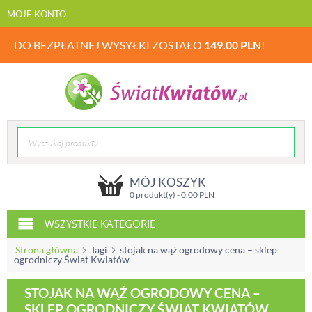
MOJE KONTO
DO BEZPŁATNEJ WYSYŁKI ZOSTAŁO
149.00
PLN
!
MÓJ KOSZYK
0 produkt(y) -
0.00
PLN
WSZYSTKIE KATEGORIE
Strona główna
Tagi
stojak na wąż ogrodowy cena – sklep
ogrodniczy Świat Kwiatów
STOJAK NA WĄŻ OGRODOWY CENA –
SKLEP OGRODNICZY ŚWIAT KWIATÓW