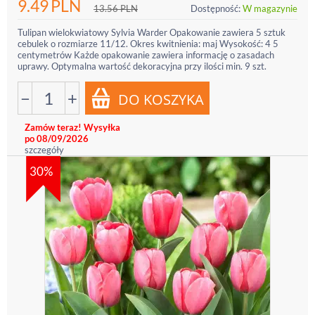
9.49
PLN
13.56
PLN
Dostępność:
W magazynie
Tulipan wielokwiatowy Sylvia Warder Opakowanie zawiera 5 sztuk
cebulek o rozmiarze 11/12. Okres kwitnienia: maj Wysokość: 4 5
centymetrów Każde opakowanie zawiera informację o zasadach
uprawy. Optymalna wartość dekoracyjna przy ilości min. 9 szt.
−
+
Zamów teraz! Wysyłka
po 08/09/2026
szczegóły
30%