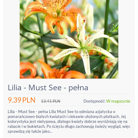
Lilia - Must See - pełna
9.39
PLN
13.41
PLN
Dostępność:
W magazynie
Lilia - Must See - pełna Lilia Must See to odmiana azjatycka o
pomarańczowo-białych kwiatach i ciekawie ułożonych płatkach. Jej
kolorystyka jest nietypowa, dlatego kwiaty dobrze wyróżniają się na
rabacie i w bukietach. Po ścięciu długo zachowują świeży wygląd, więc
sprawdzą się także jako...