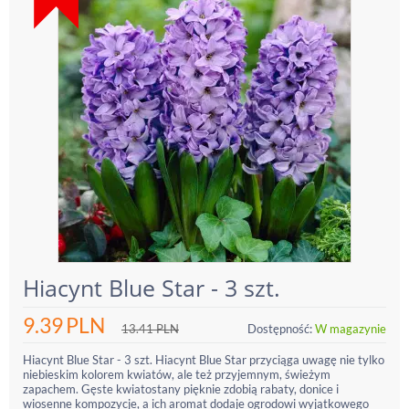
Hiacynt Blue Star - 3 szt.
9.39
PLN
13.41
PLN
Dostępność:
W magazynie
Hiacynt Blue Star - 3 szt. Hiacynt Blue Star przyciąga uwagę nie tylko
niebieskim kolorem kwiatów, ale też przyjemnym, świeżym
zapachem. Gęste kwiatostany pięknie zdobią rabaty, donice i
wiosenne kompozycje, a ich aromat dodaje ogrodowi wyjątkowego