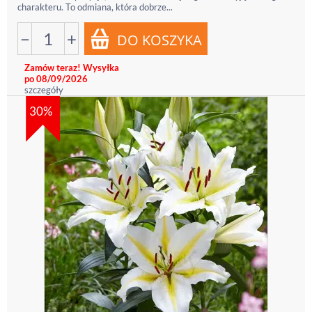
charakteru. To odmiana, która dobrze...
−
+
Zamów teraz! Wysyłka
po 08/09/2026
szczegóły
30%