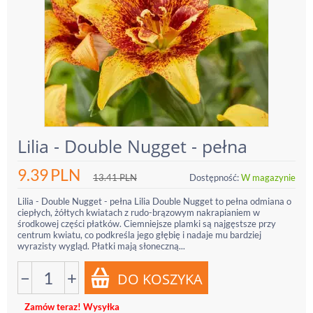
Lilia - Double Nugget - pełna
9.39
PLN
13.41
PLN
Dostępność:
W magazynie
Lilia - Double Nugget - pełna Lilia Double Nugget to pełna odmiana o
ciepłych, żółtych kwiatach z rudo-brązowym nakrapianiem w
środkowej części płatków. Ciemniejsze plamki są najgęstsze przy
centrum kwiatu, co podkreśla jego głębię i nadaje mu bardziej
wyrazisty wygląd. Płatki mają słoneczną...
−
+
Zamów teraz! Wysyłka