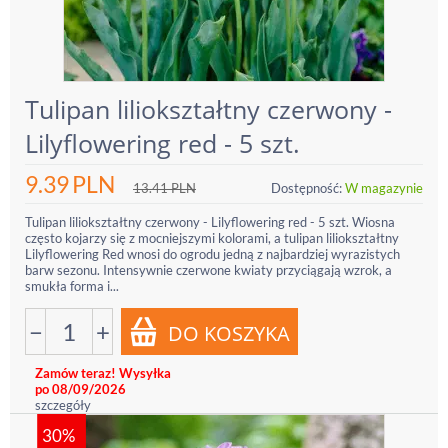
Tulipan liliokształtny czerwony -
Lilyflowering red - 5 szt.
9.39
PLN
13.41
PLN
Dostępność:
W magazynie
Tulipan liliokształtny czerwony - Lilyflowering red - 5 szt. Wiosna
często kojarzy się z mocniejszymi kolorami, a tulipan liliokształtny
Lilyflowering Red wnosi do ogrodu jedną z najbardziej wyrazistych
barw sezonu. Intensywnie czerwone kwiaty przyciągają wzrok, a
smukła forma i...
−
+
Zamów teraz! Wysyłka
po 08/09/2026
szczegóły
30%