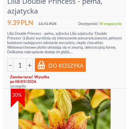
Lilia Double Princess - pełna,
azjatycka
9.39
PLN
13.41
PLN
Dostępność:
W magazynie
Lilia Double Princess - pełna, azjtycka Lilia azjatycka 'Double
Princess' (Lilium) wyróżnia się intensywnie pomarańczowymi, pełnymi
kwiatami nadającymi odmianie wyrazisty, ciepły charakter.
Wielowarstwowe płatki układają się w zwartą, dekoracyjną formę.
Delikatne nakrapianie dodaje im głębi,...
−
+
Zamów teraz! Wysyłka
po 08/09/2026
szczegóły
30%