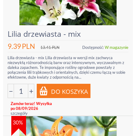
Lilia drzewiasta - mix
9.39
PLN
13.41
PLN
Dostępność:
W magazynie
Lilia drzewiasta - mix Lilia drzewiasta w wersji mix zachwyca
niezwykłą różnorodnością barw oraz intensywnym, wyczuwalnym z
daleka zapachem. Te imponujące rośliny ogrodowe powstały z
połączenia lilii trąbkowych i orientalnych, dzięki czemu łączą w sobie
efektowne, duże kwiaty z odpornością na...
−
+
Zamów teraz! Wysyłka
po 08/09/2026
szczegóły
30%