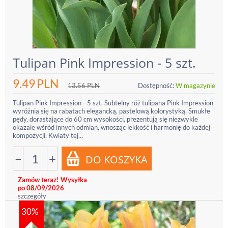
Tulipan Pink Impression - 5 szt.
9.49
PLN
13.56
PLN
Dostępność:
W magazynie
Tulipan Pink Impression - 5 szt. Subtelny róż tulipana Pink Impression
wyróżnia się na rabatach elegancką, pastelową kolorystyką. Smukłe
pędy, dorastające do 60 cm wysokości, prezentują się niezwykle
okazale wśród innych odmian, wnosząc lekkość i harmonię do każdej
kompozycji. Kwiaty tej...
−
+
Zamów teraz! Wysyłka
po 08/09/2026
szczegóły
30%