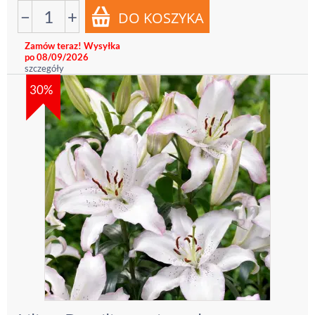
−
+
Zamów teraz! Wysyłka
po 08/09/2026
szczegóły
30%