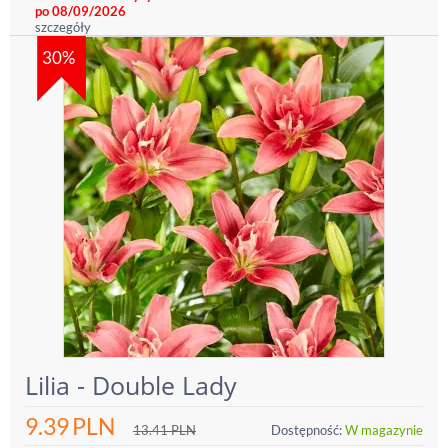
po 08/09/2026
szczegóły
30%
Lilia - Double Lady
9.39
PLN
13.41
PLN
Dostępność:
W magazynie