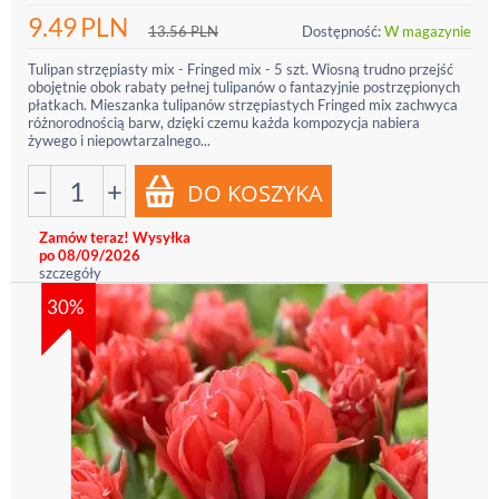
9.49
PLN
13.56
PLN
Dostępność:
W magazynie
Tulipan strzępiasty mix - Fringed mix - 5 szt. Wiosną trudno przejść
obojętnie obok rabaty pełnej tulipanów o fantazyjnie postrzępionych
płatkach. Mieszanka tulipanów strzępiastych Fringed mix zachwyca
różnorodnością barw, dzięki czemu każda kompozycja nabiera
żywego i niepowtarzalnego...
−
+
Zamów teraz! Wysyłka
po 08/09/2026
szczegóły
30%