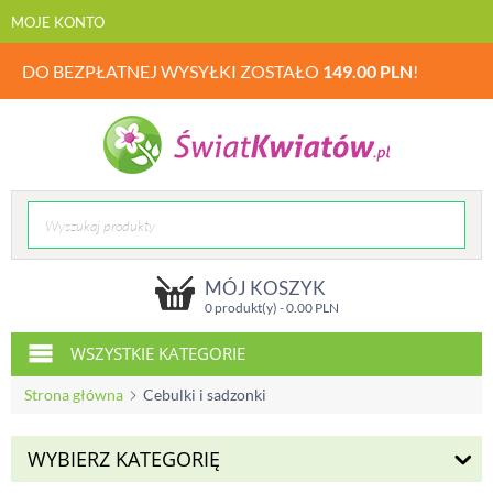
MOJE KONTO
DO BEZPŁATNEJ WYSYŁKI ZOSTAŁO
149.00
PLN
!
MÓJ KOSZYK
0 produkt(y) -
0.00
PLN
WSZYSTKIE KATEGORIE
Strona główna
Cebulki i sadzonki
WYBIERZ KATEGORIĘ