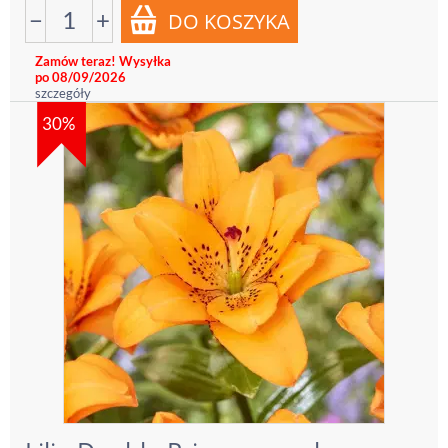
−
+
Zamów teraz! Wysyłka
po 08/09/2026
szczegóły
30%