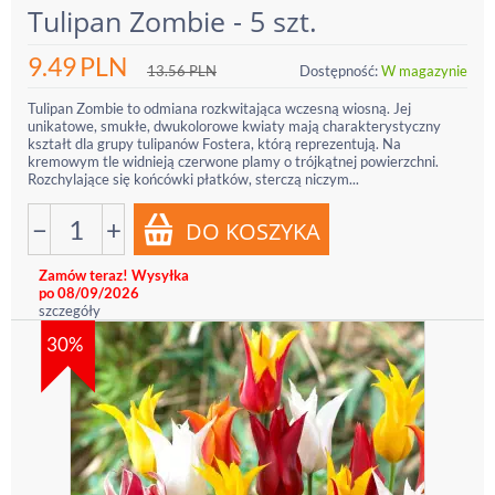
Tulipan Zombie - 5 szt.
9.49
PLN
13.56
PLN
Dostępność:
W magazynie
Tulipan Zombie to odmiana rozkwitająca wczesną wiosną. Jej
unikatowe, smukłe, dwukolorowe kwiaty mają charakterystyczny
kształt dla grupy tulipanów Fostera, którą reprezentują. Na
kremowym tle widnieją czerwone plamy o trójkątnej powierzchni.
Rozchylające się końcówki płatków, sterczą niczym...
−
+
Zamów teraz! Wysyłka
po 08/09/2026
szczegóły
30%