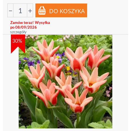
−
+
Zamów teraz! Wysyłka
po 08/09/2026
szczegóły
30%