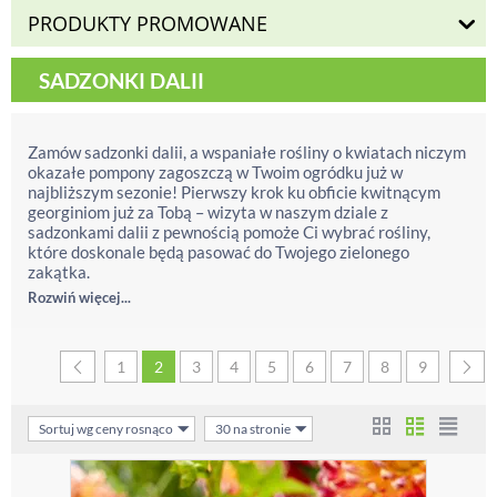
PRODUKTY PROMOWANE
SADZONKI DALII
Zamów sadzonki dalii, a wspaniałe rośliny o kwiatach niczym
okazałe pompony zagoszczą w Twoim ogródku już w
najbliższym sezonie! Pierwszy krok ku obficie kwitnącym
georginiom już za Tobą – wizyta w naszym dziale z
sadzonkami dalii z pewnością pomoże Ci wybrać rośliny,
które doskonale będą pasować do Twojego zielonego
zakątka.
Rozwiń więcej...
1
2
3
4
5
6
7
8
9
Sortuj wg ceny rosnąco
30 na stronie