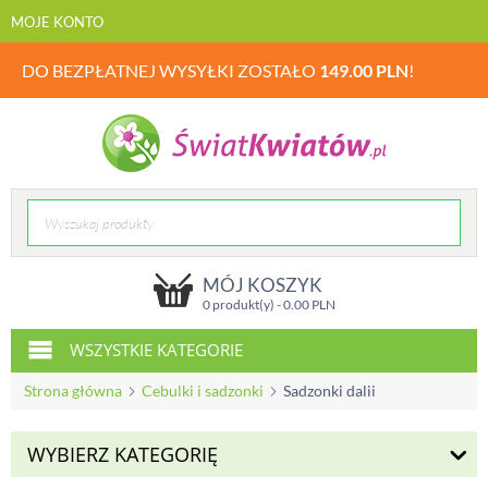
MOJE KONTO
DO BEZPŁATNEJ WYSYŁKI ZOSTAŁO
149.00
PLN
!
MÓJ KOSZYK
0 produkt(y) -
0.00
PLN
WSZYSTKIE KATEGORIE
Strona główna
Cebulki i sadzonki
Sadzonki dalii
WYBIERZ KATEGORIĘ