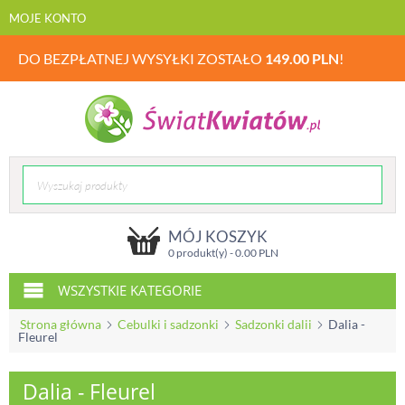
MOJE KONTO
DO BEZPŁATNEJ WYSYŁKI ZOSTAŁO
149.00
PLN
!
MÓJ KOSZYK
0 produkt(y) -
0.00
PLN
WSZYSTKIE KATEGORIE
Strona główna
Cebulki i sadzonki
Sadzonki dalii
Dalia -
Fleurel
Dalia - Fleurel