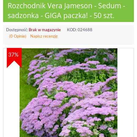
Rozchodnik Vera Jameson - Sedum -
sadzonka - GIGA paczka! - 50 szt.
Dostępność:
Brak w magazynie
KOD:
024688
(0 Opinie)
Napisz recenzję
37%