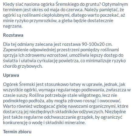
Kiedy siać nasiona ogórka Śremskiego do gruntu? Optymalnym
terminem jest okres od maja do czerwca. Należy pamiętać, że
ogórki są roślinami ciepłolubnymi, dlatego warto poczekać, aż
minie ryzyko przymrozków, a gleba będzie dostatecznie
nagrzana.
Rozstawa
Dla tej odmiany zalecana jest rozstawa 90-100x20 cm.
Zapewnienie odpowiedniej przestrzeni pomiędzy roślinami
sprzyja ich zdrowemu wzrostowi, umożliwia lepszy dostęp do
światła i ułatwia cyrkulację powietrza, co minimalizuje ryzyko
chorób grzybowych.
Uprawa
Ogórek Śremski jest stosunkowo łatwy w uprawie, jednak, jak
wszystkie ogórki, wymaga regularnego podlewania, zwłaszcza w
czasie suszy. Roślina potrzebuje stale wilgotnego, lecz nie
podmokłego podłoża, aby mogła zdrowo rosnąć i owocować.
Warto również wzbogacać glebę nawozami organicznymi, które
dostarczą jej niezbędnych składników odżywczych. Niezbędne
jest także regularne odchwaszczanie grządek, by ograniczyć
konkurencję o wodę i składniki mineralne.
Termin zbioru