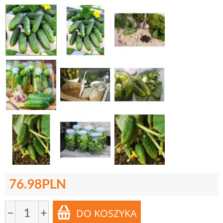
76.98
PLN
−
+