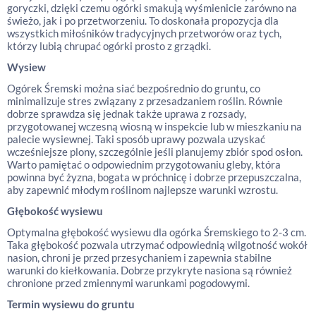
goryczki, dzięki czemu ogórki smakują wyśmienicie zarówno na
świeżo, jak i po przetworzeniu. To doskonała propozycja dla
wszystkich miłośników tradycyjnych przetworów oraz tych,
którzy lubią chrupać ogórki prosto z grządki.
Wysiew
Ogórek Śremski można siać bezpośrednio do gruntu, co
minimalizuje stres związany z przesadzaniem roślin. Równie
dobrze sprawdza się jednak także uprawa z rozsady,
przygotowanej wczesną wiosną w inspekcie lub w mieszkaniu na
palecie wysiewnej. Taki sposób uprawy pozwala uzyskać
wcześniejsze plony, szczególnie jeśli planujemy zbiór spod osłon.
Warto pamiętać o odpowiednim przygotowaniu gleby, która
powinna być żyzna, bogata w próchnicę i dobrze przepuszczalna,
aby zapewnić młodym roślinom najlepsze warunki wzrostu.
Głębokość wysiewu
Optymalna głębokość wysiewu dla ogórka Śremskiego to 2-3 cm.
Taka głębokość pozwala utrzymać odpowiednią wilgotność wokół
nasion, chroni je przed przesychaniem i zapewnia stabilne
warunki do kiełkowania. Dobrze przykryte nasiona są również
chronione przed zmiennymi warunkami pogodowymi.
Termin wysiewu do gruntu