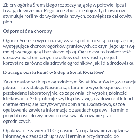
Zbiory ogórka Śremskiego rozpoczynają się w połowie lipca i
trwają do września. Regularne zbieranie dojrzałych owoców
stymuluje rośliny do wydawania nowych, co zwiększa całkowity
plon.
Odporność na choroby
Ogórek Śremski wyróżnia się wysoką odpornością na najczęściej
występujące choroby ogórków gruntowych, co czyni jego uprawę
mniej wymagającą i bezpieczniejszą. Ogranicza to konieczność
stosowania chemicznych środków ochrony roślin, co jest
korzystne zarówno dla zdrowia ogrodników, jak i dla środowiska.
Dlaczego warto kupić w Sklepie Świat Kwiatów?
Zakup nasion w sklepie ogrodniczym Świat Kwiatów to gwarancja
jakości i satysfakcji. Nasiona są starannie wyselekcjonowane i
przebadane laboratoryjnie, co zapewnia ich wysoką zdolność
kiełkowania. Sklep oferuje szybką dostawę, a zadowoleni klienci
chętnie dzielą się pozytywnymi opiniami. Dodatkowo, każde
opakowanie zawiera informacje o zasadach uprawy i terminie
przydatności do wysiewu, co ułatwia planowanie prac
ogrodniczych.
Opakowanie zawiera 100 g nasion. Na opakowaniu znajdziesz
informacje o zasadach uprawy i terminie przydatności do