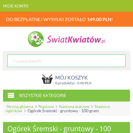
MOJE KONTO
DO BEZPŁATNEJ WYSYŁKI ZOSTAŁO
149.00
PLN
!
MÓJ KOSZYK
0 produkt(y) -
0.00
PLN
WSZYSTKIE KATEGORIE
Strona główna
Nasiona
Nasiona warzyw
Nasiona
ogórków
Ogórek Śremski - gruntowy - 100 gram
Ogórek Śremski - gruntowy - 100