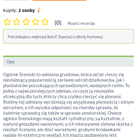
Kupiły:
2 osoby
(0)
Napisz recenzję
Potrzebujesz większej ilości? Zapytaj o ofertę hurtową!
Opis
Ogórek Śremski to odmiana gruntowa, która od lat cieszy się
niesłabnącą popularnością zarówno wśród działkowców, jak i
plantatorów poszukujących sprawdzonych, wydajnych roślin. To
jedna z najwcześniejszych odmian, co czyni ją niezwykle
atrakcyjną dla tych, którzy chcą szybko cieszyć się plonami.
Rośliny tej odmiany wyróżniają się wyjątkową plennością i silnym
wzrostem, a ich wysoka odporność na choroby sprawia, że
świetnie sprawdzą się także w uprawie amatorskiej. Owoce
ogórka Śremskiego mają kształt cylindryczny, są kształtne, z
małymi gniazdami nasiennymi, a ich intensywnie zielona skórka z
niezbyt licznymi, ale dość wyraźnymi, grubymi brodawkami
nadaje im estetyczny wygląd. Ich miąższ pozbawiony jest