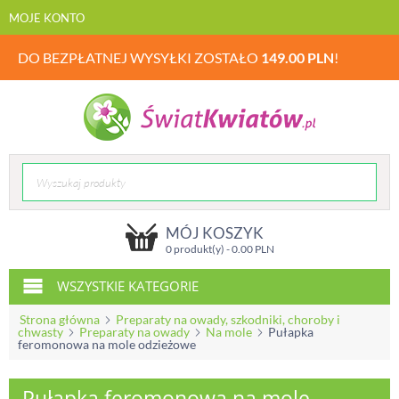
MOJE KONTO
DO BEZPŁATNEJ WYSYŁKI ZOSTAŁO
149.00
PLN
!
MÓJ KOSZYK
0 produkt(y) -
0.00
PLN
WSZYSTKIE KATEGORIE
Strona główna
Preparaty na owady, szkodniki, choroby i
chwasty
Preparaty na owady
Na mole
Pułapka
feromonowa na mole odzieżowe
Pułapka feromonowa na mole