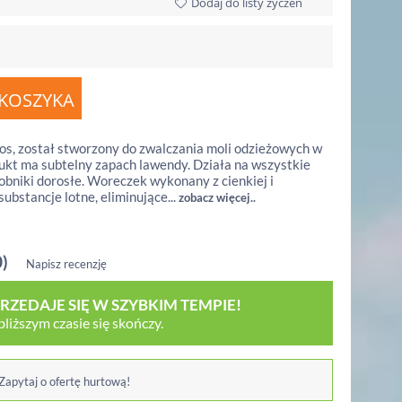
Dodaj do listy życzeń
s, został stworzony do zwalczania moli odzieżowych w
dukt ma subtelny zapach lawendy. Działa na wszystkie
sobniki dorosłe. Woreczek wykonany z cienkiej i
ubstancje lotne, eliminujące...
zobacz więcej..
0)
Napisz recenzję
ZEDAJE SIĘ W SZYBKIM TEMPIE!
iższym czasie się skończy.
 Zapytaj o ofertę hurtową!