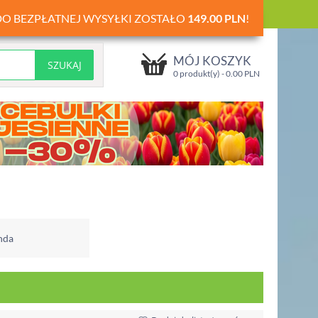
DO BEZPŁATNEJ WYSYŁKI ZOSTAŁO
149.00
PLN
!
MÓJ KOSZYK
0 produkt(y) -
0.00
PLN
nda