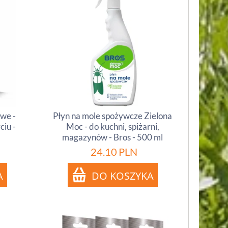
owe -
Płyn na mole spożywcze Zielona
ciu -
Moc - do kuchni, spiżarni,
magazynów - Bros - 500 ml
24.10
PLN