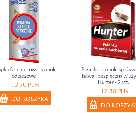
apka feromonowa na mole
Pułapka na mole spożyw
odzieżowe
łatwa i bezpieczna w uży
Hunter - 2 szt.
12.70
PLN
17.30
PLN