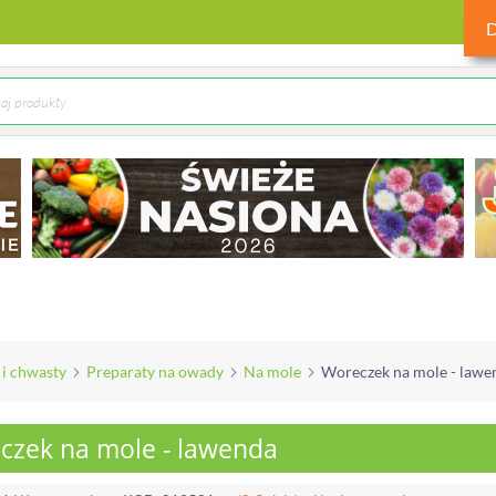
 i chwasty
Preparaty na owady
Na mole
Woreczek na mole - lawe
czek na mole - lawenda