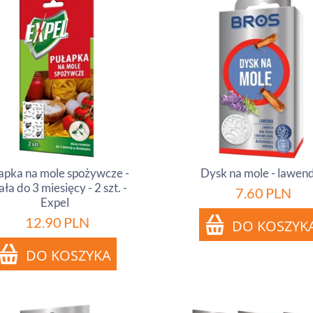
apka na mole spożywcze -
Dysk na mole - lawen
ała do 3 miesięcy - 2 szt. -
7.60
PLN
Expel
12.90
PLN