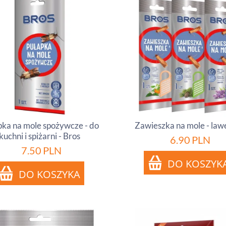
pka na mole spożywcze - do
Zawieszka na mole - la
kuchni i spiżarni - Bros
6.90
PLN
7.50
PLN