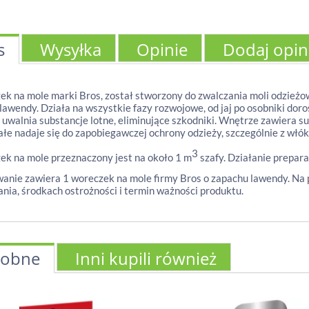
s
Wysyłka
Opinie
Dodaj opin
k na mole marki Bros, został stworzony do zwalczania moli odzieżo
lawendy. Działa na wszystkie fazy rozwojowe, od jaj po osobniki dor
 uwalnia substancje lotne, eliminujące szkodniki. Wnętrze zawiera s
łe nadaje się do zapobiegawczej ochrony odzieży, szczególnie z włók
3
k na mole przeznaczony jest na około 1 m
szafy. Działanie prepar
nie zawiera 1 woreczek na mole firmy Bros o zapachu lawendy. Na 
nia, środkach ostrożności i termin ważności produktu.
obne
Inni kupili również