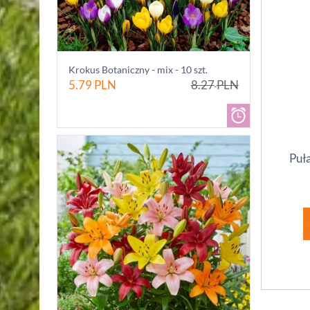
Krokus Botaniczny - mix - 10 szt.
5.79
PLN
8.27
PLN
Puł