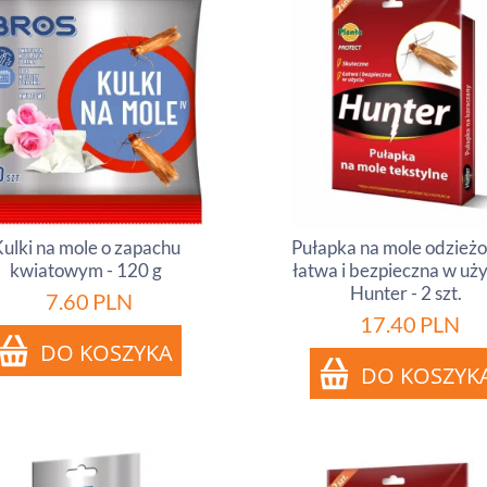
ulki na mole o zapachu
Pułapka na mole odzież
kwiatowym - 120 g
łatwa i bezpieczna w uży
Hunter - 2 szt.
7.60
PLN
17.40
PLN