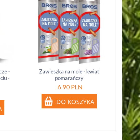
cze -
Zawieszka na mole - kwiat
ciu -
pomarańczy
6.90
PLN