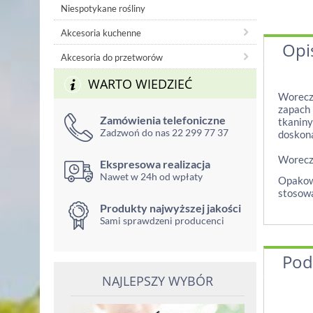
Niespotykane rośliny
Akcesoria kuchenne
Opi
Akcesoria do przetworów
WARTO WIEDZIEĆ
Worecze
zapach 
Zamówienia telefoniczne
tkaniny
Zadzwoń do nas 22 299 77 37
doskona
Worecze
Ekspresowa realizacja
Nawet w 24h od wpłaty
Opakowa
stosowa
Produkty najwyższej jakości
Sami sprawdzeni producenci
Pod
NAJLEPSZY WYBÓR