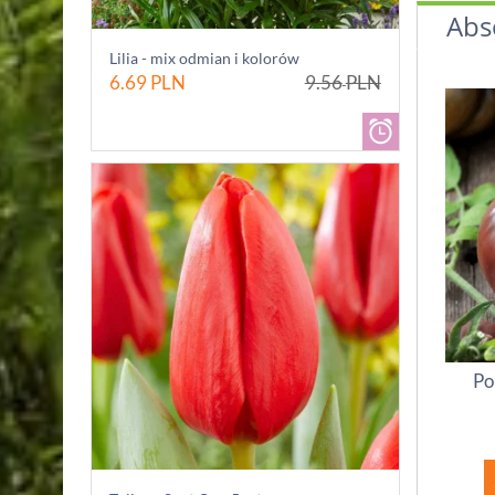
Abs
Lilia - mix odmian i kolorów
6.69
PLN
9.56
PLN
Po