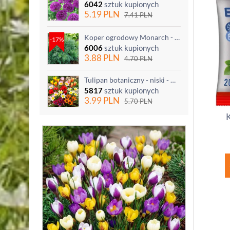
6042
sztuk kupionych
5.19
PLN
7.41
PLN
Koper ogrodowy Monarch - po ścięciu odrasta
-17%
6006
sztuk kupionych
3.88
PLN
4.70
PLN
Tulipan botaniczny - niski - mix kolorów - 5 szt.
5817
sztuk kupionych
3.99
PLN
5.70
PLN
K