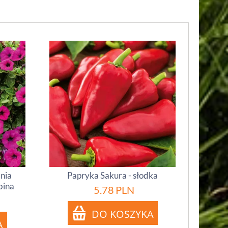
inia
Papryka Sakura - słodka
bina
5.78
PLN