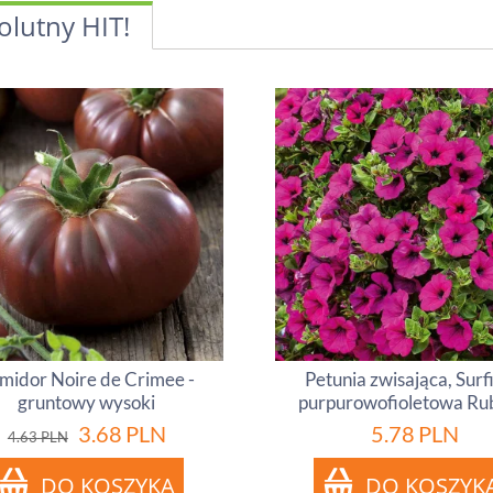
olutny HIT!
midor Noire de Crimee -
Petunia zwisająca, Surf
gruntowy wysoki
purpurowofioletowa Ru
3.68
PLN
5.78
PLN
4.63
PLN