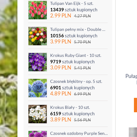
Tulipan Van Eijk - 5 szt.
13439
sztuk kupionych
2.99
PLN
4.27
PLN
Tulipan pełny mix - Double mix - 5 szt.
10156
sztuk kupionych
3.99
PLN
5.70
PLN
Krokus Ruby Giant - 10 szt.
9719
sztuk kupionych
3.09
PLN
5.41
PLN
Puła
Czosnek błękitny - op. 5 szt.
6901
sztuk kupionych
4.89
PLN
6.99
PLN
Krokus Biały - 10 szt.
6159
sztuk kupionych
3.89
PLN
5.56
PLN
Czosnek ozdobny Purple Sensation - op. 3 szt.