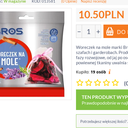
ć:
W magazynie
KOD:
013581
(0 Opinie)
Napisz recenzję
10.50
PLN
−
+
Woreczek na mole marki Bro
szafach i garderobach. Pro
fazy rozwojowe, od jaj po o
powiewnej tkaniny uwalnia s
Kupiło:
19 osób
(
TEN PRODUKT WYPR
Prawdopodobnie w najbl
Potrzebujesz większej ilości?