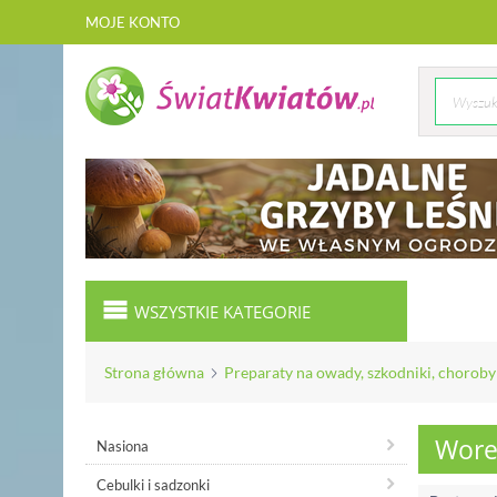
MOJE KONTO
WSZYSTKIE KATEGORIE
Strona główna
Preparaty na owady, szkodniki, choroby
Wore
Nasiona
Cebulki i sadzonki