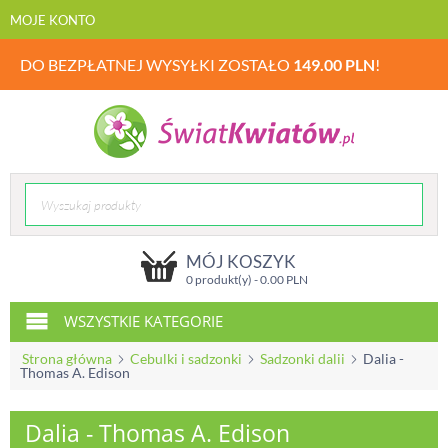
MOJE KONTO
DO BEZPŁATNEJ WYSYŁKI ZOSTAŁO
149.00
PLN
!
MÓJ KOSZYK
0 produkt(y) -
0.00
PLN
WSZYSTKIE KATEGORIE
Strona główna
Cebulki i sadzonki
Sadzonki dalii
Dalia -
Thomas A. Edison
Dalia - Thomas A. Edison