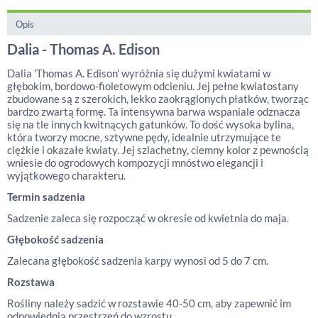
Opis
Dalia - Thomas A. Edison
Dalia 'Thomas A. Edison' wyróżnia się dużymi kwiatami w
głębokim, bordowo-fioletowym odcieniu. Jej pełne kwiatostany
zbudowane są z szerokich, lekko zaokrąglonych płatków, tworząc
bardzo zwartą formę. Ta intensywna barwa wspaniale odznacza
się na tle innych kwitnących gatunków. To dość wysoka bylina,
która tworzy mocne, sztywne pędy, idealnie utrzymujące te
ciężkie i okazałe kwiaty. Jej szlachetny, ciemny kolor z pewnością
wniesie do ogrodowych kompozycji mnóstwo elegancji i
wyjątkowego charakteru.
Termin sadzenia
Sadzenie zaleca się rozpocząć w okresie od kwietnia do maja.
Głębokość sadzenia
Zalecana głębokość sadzenia karpy wynosi od 5 do 7 cm.
Rozstawa
Rośliny należy sadzić w rozstawie 40-50 cm, aby zapewnić im
odpowiednią przestrzeń do wzrostu.