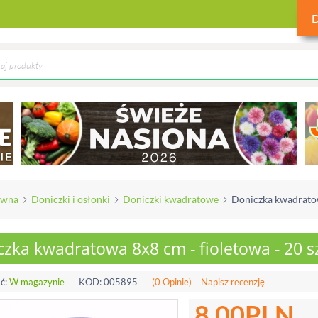
ówna
Doniczki i osłonki
Doniczki kwadratowe
Doniczka kwadratowa
zka kwadratowa 8x8 cm - fioletowa - 20 sz
ć:
W magazynie
KOD:
005895
(0 Opinie)
Napisz recenzję
8.00
PLN