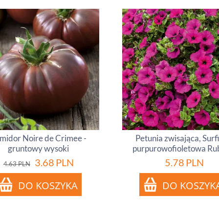
midor Noire de Crimee -
Petunia zwisająca, Surf
gruntowy wysoki
purpurowofioletowa Ru
3.68
PLN
5.78
PLN
4.63
PLN