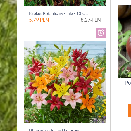
Krokus Botaniczny - mix - 10 szt.
5.79
PLN
8.27
PLN
Po
Lilia - mix odmian i kolorów