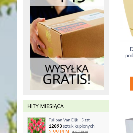
D
pod
HITY MIESIĄCA
Tulipan Van Eijk - 5 szt.
12893
sztuk kupionych
2.99
PLN
4.27
PLN