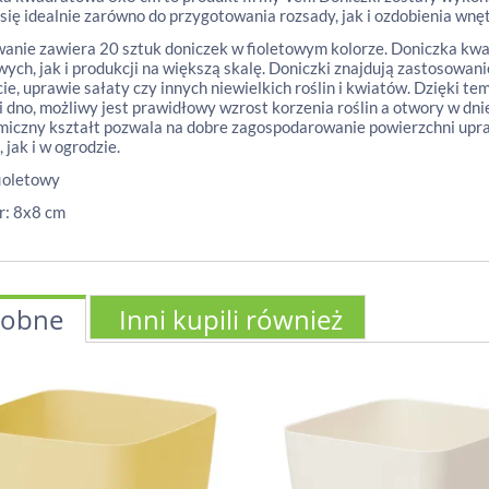
się idealnie zarówno do przygotowania rozsady, jak i ozdobienia wnę
nie zawiera 20 sztuk doniczek w fioletowym kolorze. Doniczka kw
ych, jak i produkcji na większą skalę. Doniczki znajdują zastosowan
ie, uprawie sałaty czy innych niewielkich roślin i kwiatów. Dzięki 
 i dno, możliwy jest prawidłowy wzrost korzenia roślin a otwory w dni
iczny kształt pozwala na dobre zagospodarowanie powierzchni upra
 jak i w ogrodzie.
fioletowy
r: 8x8 cm
obne
Inni kupili również