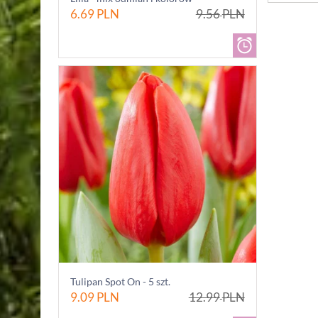
6.69
PLN
9.56
PLN
Tulipan Spot On - 5 szt.
9.09
PLN
12.99
PLN