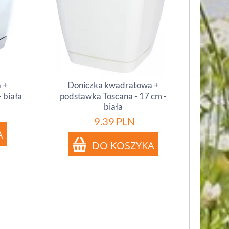
 +
Doniczka kwadratowa +
 biała
podstawka Toscana - 17 cm -
biała
9.39
PLN