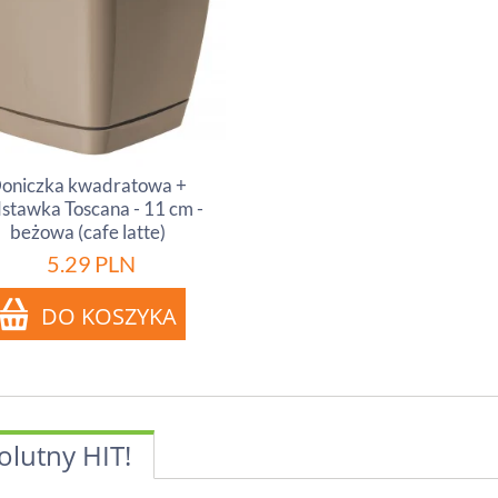
oniczka kwadratowa +
stawka Toscana - 11 cm -
beżowa (cafe latte)
5.29
PLN
olutny HIT!