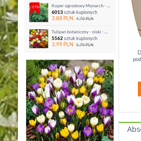
Koper ogrodowy Monarch - po ścięciu odrasta
-17%
6013
sztuk kupionych
3.88
PLN
4.70
PLN
Tulipan botaniczny - niski - mix kolorów - 5 szt.
5562
sztuk kupionych
3.99
PLN
5.70
PLN
D
pod
Abs