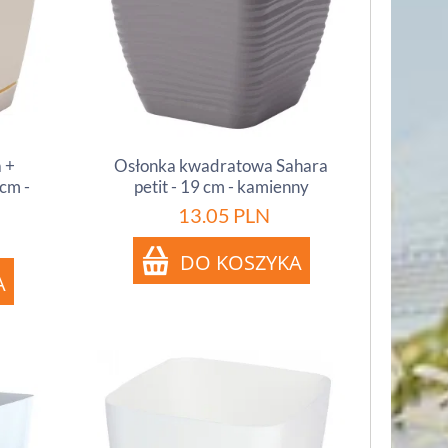
 +
Osłonka kwadratowa Sahara
cm -
petit - 19 cm - kamienny
13.05
PLN