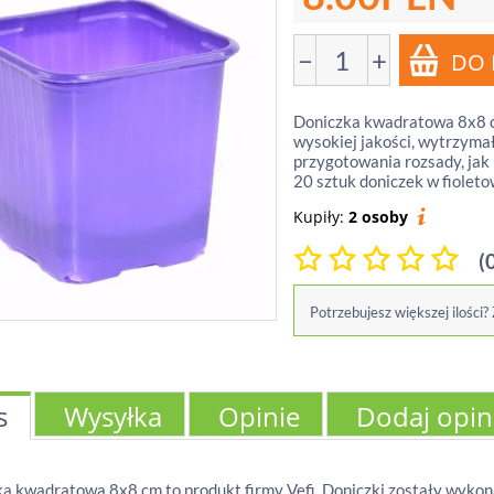
−
+
Doniczka kwadratowa 8x8 cm
wysokiej jakości, wytrzymał
przygotowania rozsady, jak
20 sztuk doniczek w fiolet
Kupiły:
2 osoby
(
Potrzebujesz większej ilości?
s
Wysyłka
Opinie
Dodaj opin
a kwadratowa 8x8 cm to produkt firmy Vefi. Doniczki zostały wykona