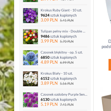
Krokus Ruby Giant - 10 szt.
9624
sztuk kupionych
3.09
PLN
5.41
PLN
Tulipan pełny mix - Double mix - 5 szt.
9486
sztuk kupionych
3.99
PLN
D
5.70
PLN
podst
Czosnek błękitny - op. 5 szt.
6850
sztuk kupionych
4.89
PLN
6.99
PLN
Krokus Biały - 10 szt.
6152
sztuk kupionych
3.89
PLN
5.56
PLN
Czosnek ozdobny Purple Sensation - op. 3 szt.
6130
sztuk kupionych
5.19
PLN
7.41
PLN