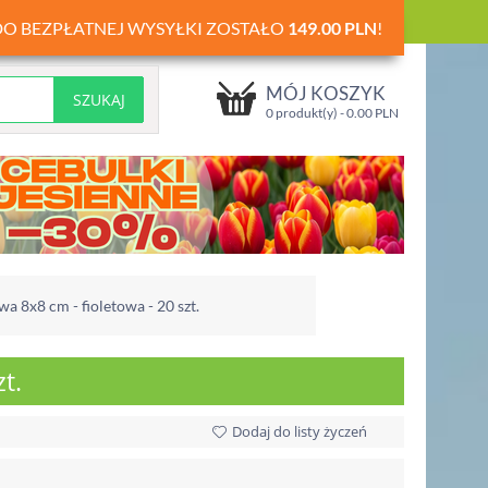
DO BEZPŁATNEJ WYSYŁKI ZOSTAŁO
149.00
PLN
!
MÓJ KOSZYK
0 produkt(y) -
0.00
PLN
 8x8 cm - fioletowa - 20 szt.
t.
Dodaj do listy życzeń