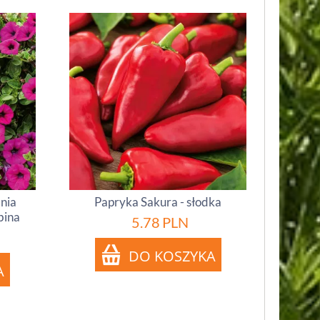
inia
Papryka Sakura - słodka
bina
5.78
PLN