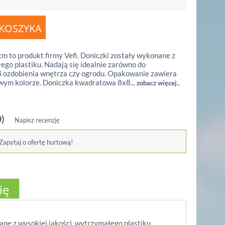
 to produkt firmy Vefi. Doniczki zostały wykonane z
ego plastiku. Nadają się idealnie zarówno do
 i ozdobienia wnętrza czy ogrodu. Opakowanie zawiera
owym kolorze. Doniczka kwadratowa 8x8...
zobacz więcej..
0)
Napisz recenzję
 Zapytaj o ofertę hurtową!
ię
ne z wysokiej jakości, wytrzymałego plastiku.