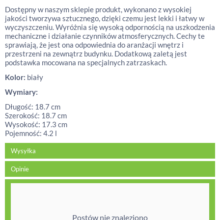
Dostępny w naszym sklepie produkt, wykonano z wysokiej
jakości tworzywa sztucznego, dzięki czemu jest lekki i łatwy w
wyczyszczeniu. Wyróżnia się wysoką odpornością na uszkodzenia
mechaniczne i działanie czynników atmosferycznych. Cechy te
sprawiają, że jest ona odpowiednia do aranżacji wnętrz i
przestrzeni na zewnątrz budynku. Dodatkową zaletą jest
podstawka mocowana na specjalnych zatrzaskach.
Kolor:
biały
Wymiary:
Długość: 18.7 cm
Szerokość: 18.7 cm
Wysokość: 17.3 cm
Pojemność: 4.2 l
Wysyłka
Opinie
Postów nie znaleziono