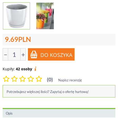
9.69
PLN
−
+
Kupiły:
42 osoby
(0)
Napisz recenzję
Potrzebujesz większej ilości? Zapytaj o ofertę hurtową!
Opis