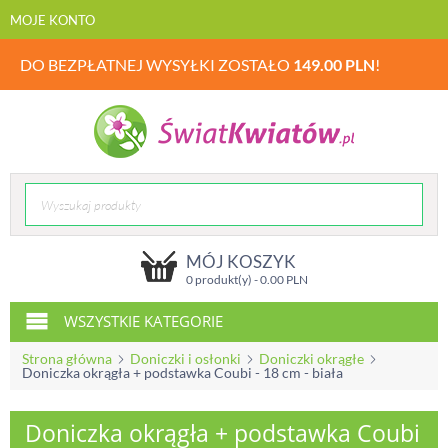
MOJE KONTO
DO BEZPŁATNEJ WYSYŁKI ZOSTAŁO
149.00
PLN
!
MÓJ KOSZYK
0 produkt(y) -
0.00
PLN
WSZYSTKIE KATEGORIE
Strona główna
Doniczki i osłonki
Doniczki okrągłe
Doniczka okrągła + podstawka Coubi - 18 cm - biała
Doniczka okrągła + podstawka Coubi