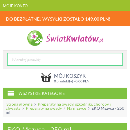
MOJE KONTO
DO BEZPŁATNEJ WYSYŁKI ZOSTAŁO
149.00
PLN
!
MÓJ KOSZYK
0 produkt(y) -
0.00
PLN
WSZYSTKIE KATEGORIE
Strona główna
Preparaty na owady, szkodniki, choroby i
chwasty
Preparaty na owady
Na mszyce
EKO Mszyca - 250
ml
EKO Mszyca - 250 ml