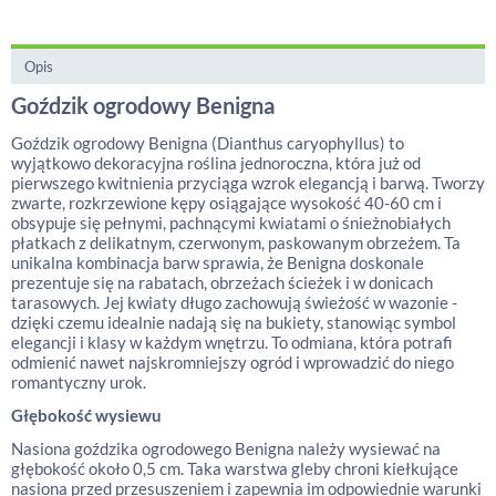
Opis
Goździk ogrodowy Benigna
Goździk ogrodowy Benigna (Dianthus caryophyllus) to
wyjątkowo dekoracyjna roślina jednoroczna, która już od
pierwszego kwitnienia przyciąga wzrok elegancją i barwą. Tworzy
zwarte, rozkrzewione kępy osiągające wysokość 40-60 cm i
obsypuje się pełnymi, pachnącymi kwiatami o śnieżnobiałych
płatkach z delikatnym, czerwonym, paskowanym obrzeżem. Ta
unikalna kombinacja barw sprawia, że Benigna doskonale
prezentuje się na rabatach, obrzeżach ścieżek i w donicach
tarasowych. Jej kwiaty długo zachowują świeżość w wazonie -
dzięki czemu idealnie nadają się na bukiety, stanowiąc symbol
elegancji i klasy w każdym wnętrzu. To odmiana, która potrafi
odmienić nawet najskromniejszy ogród i wprowadzić do niego
romantyczny urok.
Głębokość wysiewu
Nasiona goździka ogrodowego Benigna należy wysiewać na
głębokość około 0,5 cm. Taka warstwa gleby chroni kiełkujące
nasiona przed przesuszeniem i zapewnia im odpowiednie warunki