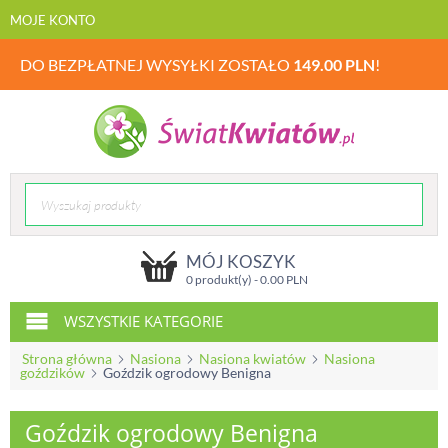
MOJE KONTO
DO BEZPŁATNEJ WYSYŁKI ZOSTAŁO
149.00
PLN
!
MÓJ KOSZYK
0 produkt(y) -
0.00
PLN
WSZYSTKIE KATEGORIE
Strona główna
Nasiona
Nasiona kwiatów
Nasiona
goździków
Goździk ogrodowy Benigna
Goździk ogrodowy Benigna