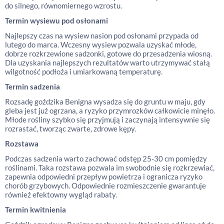
do silnego, równomiernego wzrostu.
Termin wysiewu pod osłonami
Najlepszy czas na wysiew nasion pod osłonami przypada od
lutego do marca. Wczesny wysiew pozwala uzyskać młode,
dobrze rozkrzewione sadzonki, gotowe do przesadzenia wiosną.
Dla uzyskania najlepszych rezultatów warto utrzymywać stałą
wilgotność podłoża i umiarkowaną temperaturę.
Termin sadzenia
Rozsadę goździka Benigna wysadza się do gruntu w maju, gdy
gleba jest już ogrzana, a ryzyko przymrozków całkowicie minęło.
Młode rośliny szybko się przyjmują i zaczynają intensywnie się
rozrastać, tworząc zwarte, zdrowe kępy.
Rozstawa
Podczas sadzenia warto zachować odstęp 25-30 cm pomiędzy
roślinami. Taka rozstawa pozwala im swobodnie się rozkrzewiać,
zapewnia odpowiedni przepływ powietrza i ogranicza ryzyko
chorób grzybowych. Odpowiednie rozmieszczenie gwarantuje
również efektowny wygląd rabaty.
Termin kwitnienia