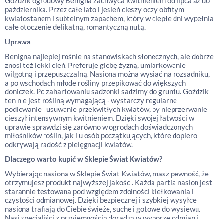
Goździk ogrodowy Benigna zachwyca kwitnieniem od lipca aż do
października. Przez całe lato i jesień cieszy oczy obfitym
kwiatostanem i subtelnym zapachem, który w ciepłe dni wypełnia
całe otoczenie delikatną, romantyczną nutą.
Uprawa
Benigna najlepiej rośnie na stanowiskach słonecznych, ale dobrze
znosi też lekki cień. Preferuje glebę żyzną, umiarkowanie
wilgotną i przepuszczalną. Nasiona można wysiać na rozsadniku,
a po wschodach młode rośliny przepikować do większych
doniczek. Po zahartowaniu sadzonki sadzimy do gruntu. Goździk
ten nie jest rośliną wymagającą - wystarczy regularne
podlewanie i usuwanie przekwitłych kwiatów, by nieprzerwanie
cieszył intensywnym kwitnieniem. Dzięki swojej łatwości w
uprawie sprawdzi się zarówno w ogrodach doświadczonych
miłośników roślin, jak i u osób początkujących, które dopiero
odkrywają radość z pielęgnacji kwiatów.
Dlaczego warto kupić w Sklepie Świat Kwiatów?
Wybierając nasiona w Sklepie Świat Kwiatów, masz pewność, że
otrzymujesz produkt najwyższej jakości. Każda partia nasion jest
starannie testowana pod względem zdolności kiełkowania i
czystości odmianowej. Dzięki bezpiecznej i szybkiej wysyłce
nasiona trafiają do Ciebie świeże, suche i gotowe do wysiewu.
Nasi specjaliści z przyjemnością doradzą w wyborze odmian i