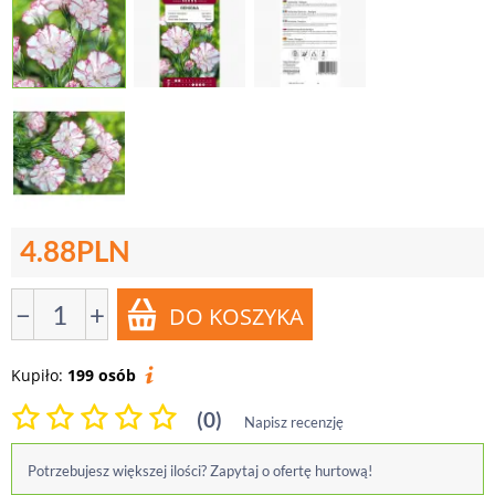
4.88
PLN
−
+
Kupiło:
199 osób
(0)
Napisz recenzję
Potrzebujesz większej ilości? Zapytaj o ofertę hurtową!