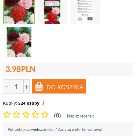
3.98
PLN
−
+
Kupiły:
524 osoby
(0)
Napisz recenzję
Potrzebujesz większej ilości? Zapytaj o ofertę hurtową!