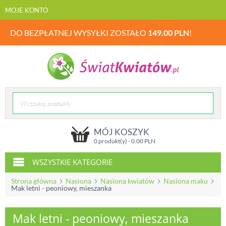
MOJE KONTO
DO BEZPŁATNEJ WYSYŁKI ZOSTAŁO
149.00
PLN
!
MÓJ KOSZYK
0 produkt(y) -
0.00
PLN
WSZYSTKIE KATEGORIE
Strona główna
Nasiona
Nasiona kwiatów
Nasiona maku
Mak letni - peoniowy, mieszanka
Mak letni - peoniowy, mieszanka