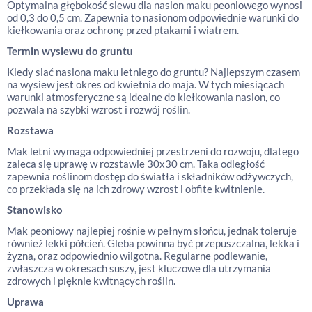
Optymalna głębokość siewu dla nasion maku peoniowego wynosi
od 0,3 do 0,5 cm. Zapewnia to nasionom odpowiednie warunki do
kiełkowania oraz ochronę przed ptakami i wiatrem.
Termin wysiewu do gruntu
Kiedy siać nasiona maku letniego do gruntu? Najlepszym czasem
na wysiew jest okres od kwietnia do maja. W tych miesiącach
warunki atmosferyczne są idealne do kiełkowania nasion, co
pozwala na szybki wzrost i rozwój roślin.
Rozstawa
Mak letni wymaga odpowiedniej przestrzeni do rozwoju, dlatego
zaleca się uprawę w rozstawie 30x30 cm. Taka odległość
zapewnia roślinom dostęp do światła i składników odżywczych,
co przekłada się na ich zdrowy wzrost i obfite kwitnienie.
Stanowisko
Mak peoniowy najlepiej rośnie w pełnym słońcu, jednak toleruje
również lekki półcień. Gleba powinna być przepuszczalna, lekka i
żyzna, oraz odpowiednio wilgotna. Regularne podlewanie,
zwłaszcza w okresach suszy, jest kluczowe dla utrzymania
zdrowych i pięknie kwitnących roślin.
Uprawa