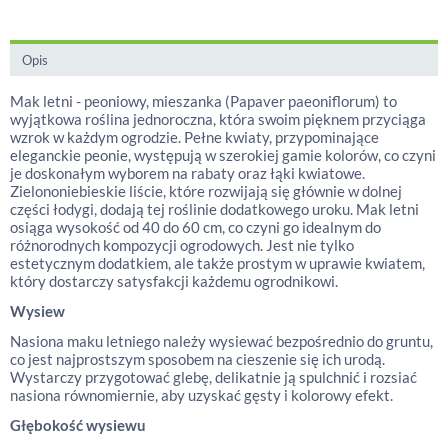
Opis
Mak letni - peoniowy, mieszanka (Papaver paeoniflorum) to
wyjątkowa roślina jednoroczna, która swoim pięknem przyciąga
wzrok w każdym ogrodzie. Pełne kwiaty, przypominające
eleganckie peonie, występują w szerokiej gamie kolorów, co czyni
je doskonałym wyborem na rabaty oraz łąki kwiatowe.
Zielononiebieskie liście, które rozwijają się głównie w dolnej
części łodygi, dodają tej roślinie dodatkowego uroku. Mak letni
osiąga wysokość od 40 do 60 cm, co czyni go idealnym do
różnorodnych kompozycji ogrodowych. Jest nie tylko
estetycznym dodatkiem, ale także prostym w uprawie kwiatem,
który dostarczy satysfakcji każdemu ogrodnikowi.
Wysiew
Nasiona maku letniego należy wysiewać bezpośrednio do gruntu,
co jest najprostszym sposobem na cieszenie się ich urodą.
Wystarczy przygotować glebę, delikatnie ją spulchnić i rozsiać
nasiona równomiernie, aby uzyskać gęsty i kolorowy efekt.
Głębokość wysiewu