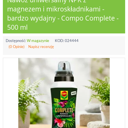
magnezem i mikroskładnikami -
bardzo wydajny - Compo Complete -
500 ml
Dostępność:
W magazynie
KOD:
024444
(0 Opinie)
Napisz recenzję