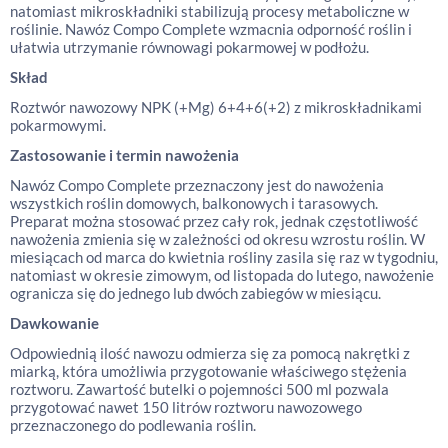
natomiast mikroskładniki stabilizują procesy metaboliczne w
roślinie. Nawóz Compo Complete wzmacnia odporność roślin i
ułatwia utrzymanie równowagi pokarmowej w podłożu.
Skład
Roztwór nawozowy NPK (+Mg) 6+4+6(+2) z mikroskładnikami
pokarmowymi.
Zastosowanie i termin nawożenia
Nawóz Compo Complete przeznaczony jest do nawożenia
wszystkich roślin domowych, balkonowych i tarasowych.
Preparat można stosować przez cały rok, jednak częstotliwość
nawożenia zmienia się w zależności od okresu wzrostu roślin. W
miesiącach od marca do kwietnia rośliny zasila się raz w tygodniu,
natomiast w okresie zimowym, od listopada do lutego, nawożenie
ogranicza się do jednego lub dwóch zabiegów w miesiącu.
Dawkowanie
Odpowiednią ilość nawozu odmierza się za pomocą nakrętki z
miarką, która umożliwia przygotowanie właściwego stężenia
roztworu. Zawartość butelki o pojemności 500 ml pozwala
przygotować nawet 150 litrów roztworu nawozowego
przeznaczonego do podlewania roślin.