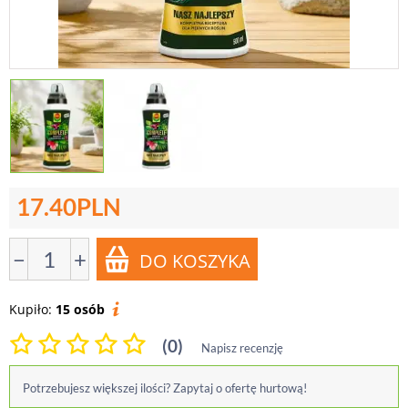
17.40
PLN
−
+
Kupiło:
15 osób
(0)
Napisz recenzję
Potrzebujesz większej ilości? Zapytaj o ofertę hurtową!