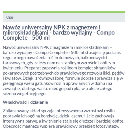
Opis
Nawóz uniwersalny NPK z magnezem i
mikroskładnikami - bardzo wydajny - Compo
Complete - 500 ml
Nawóz uniwersalny NPK z magnezem i mikroskładnikami -
bardzo wydajny - Compo Complete - 500 ml stosuje się podczas
regularnego nawożenia roślin domowych, balkonowych i
tarasowych, gdy zależy nam na stabilnym wzroście i obfitym
kwitnieniu. Preparat zapewnia roślinom komplet składników
pokarmowych potrzebnych do prawidłowego rozwoju liści, pędów
i kwiatów. Dzięki zrównoważonej formule dobrze sprawdza się w
pielęgnacji wielu gatunków roślin uprawianych w domu i na
zewnątrz, dlatego warto mieć go pod ręką w trakcie całego
sezonu wegetacyjnego.
Właściwości i działanie
Zbilansowany skład sprzyja intensywnemu wzrostowi roślin i
poprawia ich ogólną kondycję, dzięki czemu liście zachowują
intensywną barwę, a kwitnienie staje się dłuższe i bardziej obfite.
Obecność magnezu wspiera prawidłowy przebieg fotosyntezy,