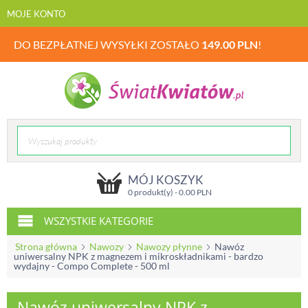
MOJE KONTO
DO BEZPŁATNEJ WYSYŁKI ZOSTAŁO
149.00
PLN
!
MÓJ KOSZYK
0 produkt(y) -
0.00
PLN
WSZYSTKIE KATEGORIE
Strona główna
Nawozy
Nawozy płynne
Nawóz
uniwersalny NPK z magnezem i mikroskładnikami - bardzo
wydajny - Compo Complete - 500 ml
Nawóz uniwersalny NPK z