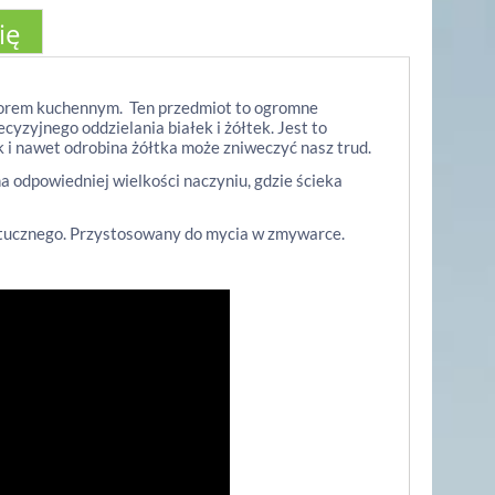
ię
yborem kuchennym. Ten przedmiot to ogromne
zyjnego oddzielania białek i żółtek. Jest to
k i nawet odrobina żółtka może zniweczyć nasz trud.
a odpowiedniej wielkości naczyniu, gdzie ścieka
ztucznego. Przystosowany do mycia w zmywarce.