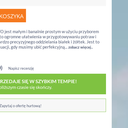
O jest małym i banalnie prostym w użyciu przyborem
to ogromne ułatwienia w przygotowywaniu potraw i
zo precyzyjnego oddzielania białek i żółtek. Jest to
acji, gdy musimy ubić perfekcyjną...
zobacz więcej..
0)
Napisz recenzję
ZEDAJE SIĘ W SZYBKIM TEMPIE!
iższym czasie się skończy.
 Zapytaj o ofertę hurtową!