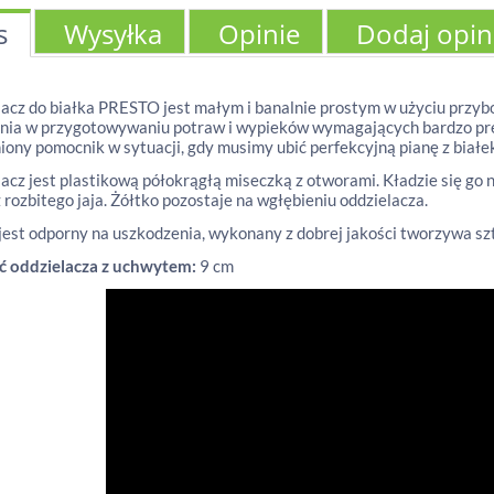
s
Wysyłka
Opinie
Dodaj opin
acz do białka PRESTO jest małym i banalnie prostym w użyciu prz
nia w przygotowywaniu potraw i wypieków wymagających bardzo precy
iony pomocnik w sytuacji, gdy musimy ubić perfekcyjną pianę z białe
acz jest plastikową półokrągłą miseczką z otworami. Kładzie się go n
z rozbitego jaja. Żółtko pozostaje na wgłębieniu oddzielacza.
est odporny na uszkodzenia, wykonany z dobrej jakości tworzywa s
ć oddzielacza z uchwytem:
9 cm