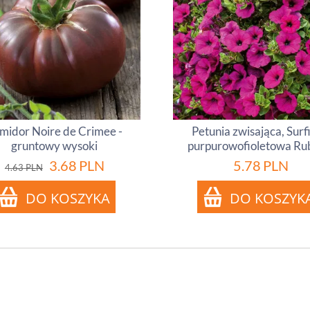
midor Noire de Crimee -
Petunia zwisająca, Surf
gruntowy wysoki
purpurowofioletowa Ru
3.68
PLN
5.78
PLN
4.63
PLN