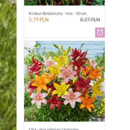
Krokus Botaniczny - mix - 10 szt.
5.79
PLN
8.27
PLN
Lilia - mix odmian i kolorów