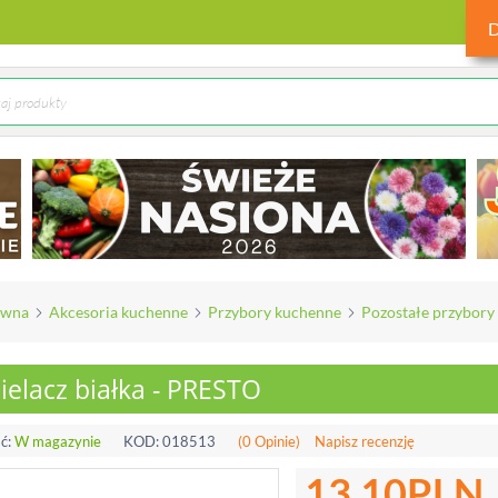
ówna
Akcesoria kuchenne
Przybory kuchenne
Pozostałe przybory
elacz białka - PRESTO
ć:
W magazynie
KOD:
018513
(0 Opinie)
Napisz recenzję
13.10
PLN