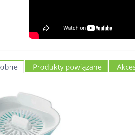
obne
Produkty powiązane
Akces