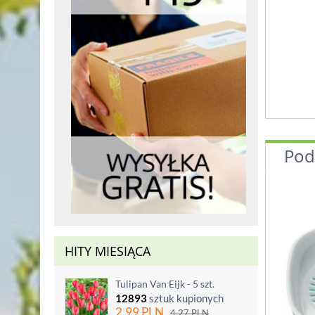
Pod
HITY MIESIĄCA
Tulipan Van Eijk - 5 szt.
12893
sztuk kupionych
2.99
PLN
4.27
PLN