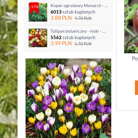
Koper ogrodowy Monarch - po ścięciu odrasta
-17%
6013
sztuk kupionych
3.88
PLN
4.70
PLN
Tulipan botaniczny - niski - mix kolorów - 5 szt.
5562
sztuk kupionych
3.99
PLN
5.70
PLN
Po