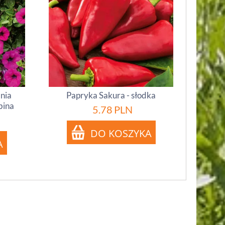
inia
Papryka Sakura - słodka
bina
5.78
PLN