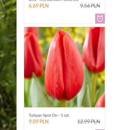
6.69
PLN
9.56
PLN
Tulipan Spot On - 5 szt.
9.09
PLN
12.99
PLN