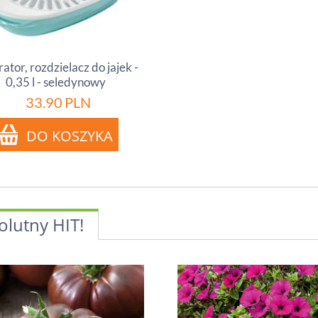
ator, rozdzielacz do jajek -
0,35 l - seledynowy
33.90
PLN
olutny HIT!