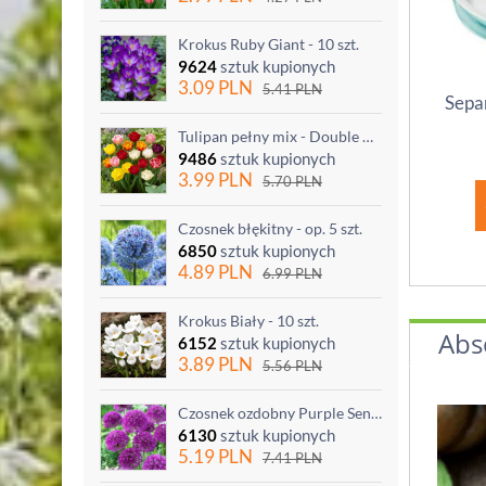
Krokus Ruby Giant - 10 szt.
9624
sztuk kupionych
3.09
PLN
5.41
PLN
Separ
Tulipan pełny mix - Double mix - 5 szt.
9486
sztuk kupionych
3.99
PLN
5.70
PLN
Czosnek błękitny - op. 5 szt.
6850
sztuk kupionych
4.89
PLN
6.99
PLN
Krokus Biały - 10 szt.
Abs
6152
sztuk kupionych
3.89
PLN
5.56
PLN
Czosnek ozdobny Purple Sensation - op. 3 szt.
6130
sztuk kupionych
5.19
PLN
7.41
PLN