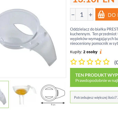
−
+
Oddzielacz do białka PREST
kuchennym. Ten przedmiot 
wypieków wymagających bard
nieoceniony pomocnik w sytu
Kupiły:
2 osoby
(
TEN PRODUKT WYPR
Prawdopodobnie w najbl
Potrzebujesz większej ilości?