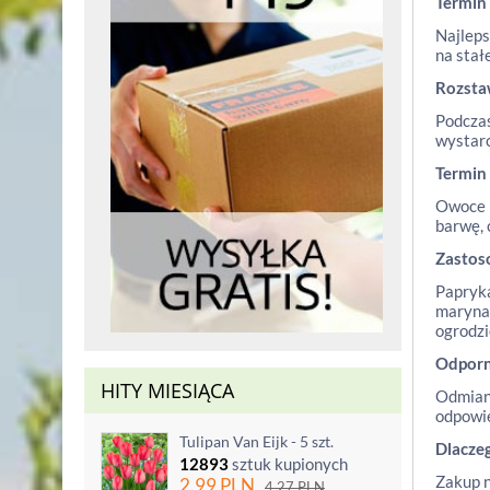
Termin
Najleps
na stał
Rozst
Podczas
wystarc
Termin
Owoce p
barwę, 
Zastos
Papryka
marynat
ogrodzi
Odporn
HITY MIESIĄCA
Odmiana
odpowie
Tulipan Van Eijk - 5 szt.
Dlacze
12893
sztuk kupionych
Zakup n
2.99
PLN
4.27
PLN