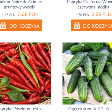
midor Noire de Crimee -
Papryka California Won
gruntowy wysoki
czerwona, słodka
3.68
PLN
3.88
PLN
4.63
PLN
4.70
PLN
apryka Poseidon - ostra
Ogórek śremski F1 - Nr