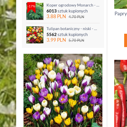
Koper ogrodowy Monarch - po ścięciu odrasta
-17%
6013
sztuk kupionych
Papry
3.88
PLN
4.70
PLN
Tulipan botaniczny - niski - mix kolorów - 5 szt.
5562
sztuk kupionych
3.99
PLN
5.70
PLN