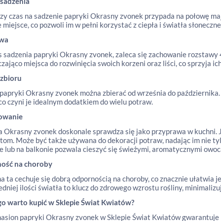
 sadzenia
zy czas na sadzenie papryki Okrasny zvonek przypada na połowę maj
e miejsce, co pozwoli im w pełni korzystać z ciepła i światła słoneczne
awa
 sadzenia papryki Okrasny zvonek, zaleca się zachowanie rozstawy 
zająco miejsca do rozwinięcia swoich korzeni oraz liści, co sprzyja i
 zbioru
apryki Okrasny zvonek można zbierać od września do października. 
co czyni je idealnym dodatkiem do wielu potraw.
owanie
 Okrasny zvonek doskonale sprawdza się jako przyprawa w kuchni. J
om. Może być także używana do dekoracji potraw, nadając im nie tyl
e lub na balkonie pozwala cieszyć się świeżymi, aromatycznymi owoc
ość na choroby
 ta cechuje się dobrą odpornością na choroby, co znacznie ułatwia j
dniej ilości światła to klucz do zdrowego wzrostu rośliny, minimali
go warto kupić w Sklepie Świat Kwiatów?
asion papryki Okrasny zvonek w Sklepie Świat Kwiatów gwarantuje 