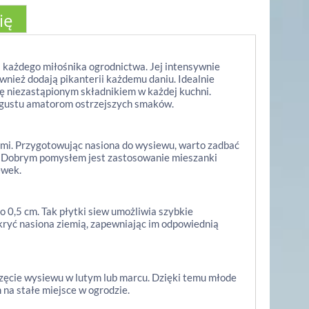
ię
 każdego miłośnika ogrodnictwa. Jej intensywnie
wnież dodają pikanterii każdemu daniu. Idealnie
się niezastąpionym składnikiem w każdej kuchni.
o gustu amatorom ostrzejszych smaków.
mi. Przygotowując nasiona do wysiewu, warto zadbać
. Dobrym pomysłem jest zastosowanie mieszanki
ewek.
0,5 cm. Tak płytki siew umożliwia szybkie
ykryć nasiona ziemią, zapewniając im odpowiednią
częcie wysiewu w lutym lub marcu. Dzięki temu młode
na stałe miejsce w ogrodzie.