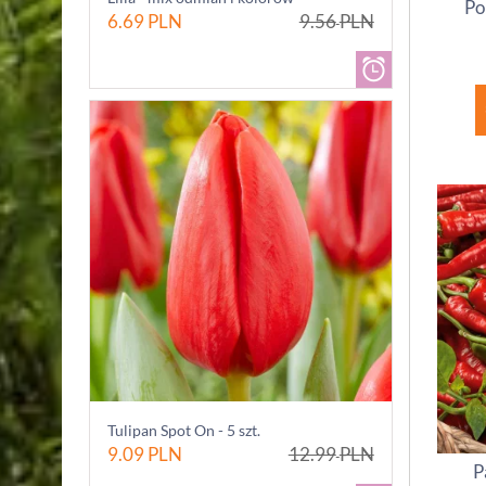
Po
6.69
PLN
9.56
PLN
Tulipan Spot On - 5 szt.
9.09
PLN
12.99
PLN
P