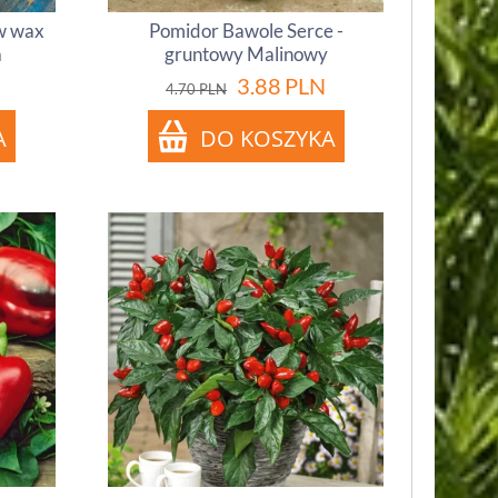
w wax
Pomidor Bawole Serce -
a
gruntowy Malinowy
3.88
PLN
4.70
PLN