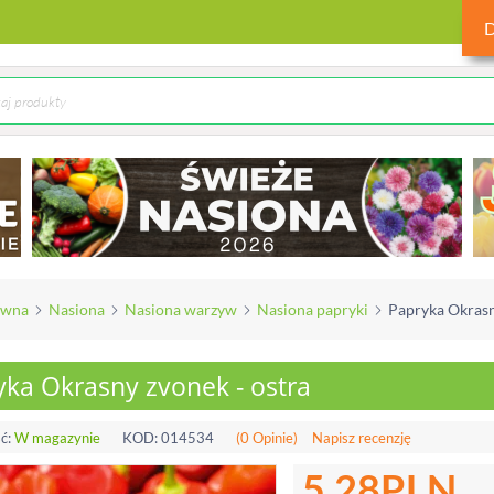
ówna
Nasiona
Nasiona warzyw
Nasiona papryki
Papryka Okrasn
yka Okrasny zvonek - ostra
ć:
W magazynie
KOD:
014534
(0 Opinie)
Napisz recenzję
5.28
PLN