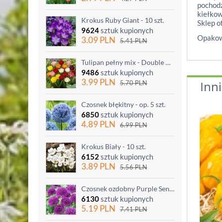
pochodz
kiełkow
Krokus Ruby Giant - 10 szt.
Sklep o
9624
sztuk kupionych
Opakowa
3.09
PLN
5.41
PLN
Tulipan pełny mix - Double mix - 5 szt.
9486
sztuk kupionych
3.99
PLN
Inni
5.70
PLN
Czosnek błękitny - op. 5 szt.
6850
sztuk kupionych
4.89
PLN
6.99
PLN
Krokus Biały - 10 szt.
6152
sztuk kupionych
3.89
PLN
5.56
PLN
Czosnek ozdobny Purple Sensation - op. 3 szt.
6130
sztuk kupionych
5.19
PLN
7.41
PLN