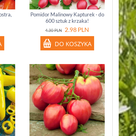
ostra,
Pomidor Malinowy Kapturek - do
600 sztuk z krzaka!
2.98
PLN
4.30
PLN