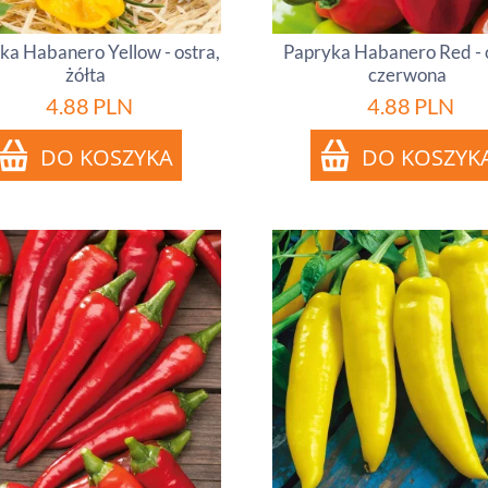
ka Habanero Yellow - ostra,
Papryka Habanero Red - 
żółta
czerwona
4.88
PLN
4.88
PLN