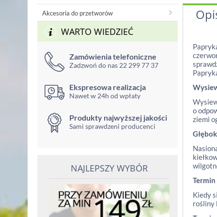
Opi
Akcesoria do przetworów
WARTO WIEDZIEĆ
Papryka
czerwon
Zamówienia telefoniczne
sprawdz
Zadzwoń do nas 22 299 77 37
Papryka
Ekspresowa realizacja
Wysie
Nawet w 24h od wpłaty
Wysiew 
o odpow
Produkty najwyższej jakości
ziemi o
Sami sprawdzeni producenci
Głębok
Nasiona
kiełkow
wilgotn
NAJLEPSZY WYBÓR
Termin
Kiedy s
rośliny