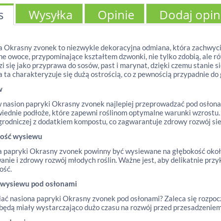
s
Wysyłka
Opinie
Dodaj opin
 Okrasny zvonek to niezwykle dekoracyjna odmiana, która zachwyci
e owoce, przypominające kształtem dzwonki, nie tylko zdobią, ale ró
i się jako przyprawa do sosów, past i marynat, dzięki czemu stanie 
 ta charakteryzuje się dużą ostrością, co z pewnością przypadnie d
w
nasion papryki Okrasny zvonek najlepiej przeprowadzać pod osłona
iednie podłoże, które zapewni roślinom optymalne warunki wzrostu
grodniczej z dodatkiem kompostu, co zagwarantuje zdrowy rozwój si
ość wysiewu
 papryki Okrasny zvonek powinny być wysiewane na głębokość około 
anie i zdrowy rozwój młodych roślin. Ważne jest, aby delikatnie prz
ość.
 wysiewu pod osłonami
iać nasiona papryki Okrasny zvonek pod osłonami? Zaleca się rozpo
 będą miały wystarczająco dużo czasu na rozwój przed przesadzeniem 