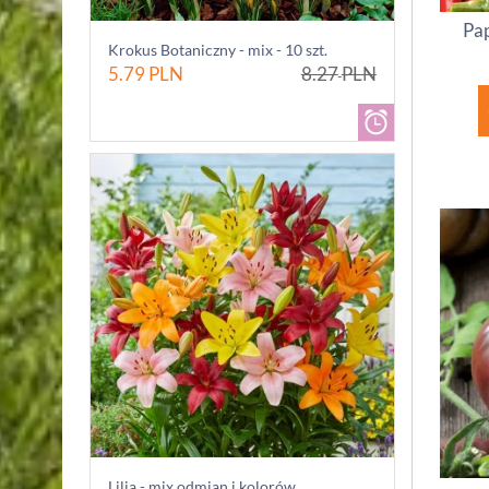
Pap
Krokus Botaniczny - mix - 10 szt.
5.79
PLN
8.27
PLN
Lilia - mix odmian i kolorów