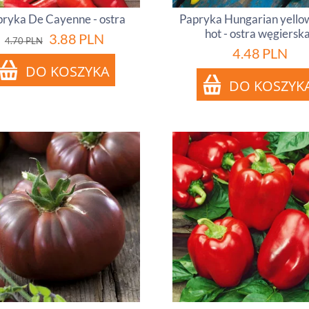
ryka De Cayenne - ostra
Papryka Hungarian yello
hot - ostra węgiersk
3.88
PLN
4.70
PLN
4.48
PLN