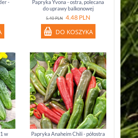
der -
Papryka Yvona - ostra, polecana
do uprawy balkonowej
4.48
PLN
5.40
PLN
 1 w
Papryka Anaheim Chili - półostra