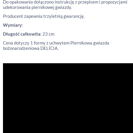
Do opakowania dołączono instrukcję z przepisem i propozycjami
udekorowania piernikowej gwiazdy.
Producent zapewnia trzyletnią gwarancję.
Wymiary:
Długość całkowita:
23 cm
Cena dotyczy 1 formy z uchwytem Piernikowa gwiazda
bożonarodzeniowa DELÍCIA.