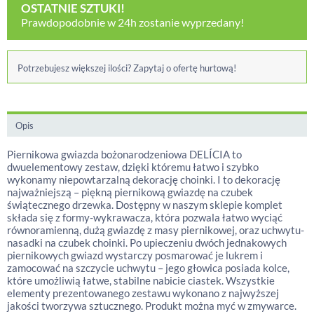
OSTATNIE SZTUKI!
Prawdopodobnie w 24h zostanie wyprzedany!
Potrzebujesz większej ilości? Zapytaj o ofertę hurtową!
Opis
Piernikowa gwiazda bożonarodzeniowa DELÍCIA to
dwuelementowy zestaw, dzięki któremu łatwo i szybko
wykonamy niepowtarzalną dekorację choinki. I to dekorację
najważniejszą – piękną piernikową gwiazdę na czubek
świątecznego drzewka. Dostępny w naszym sklepie komplet
składa się z formy-wykrawacza, która pozwala łatwo wyciąć
równoramienną, dużą gwiazdę z masy piernikowej, oraz uchwytu-
nasadki na czubek choinki. Po upieczeniu dwóch jednakowych
piernikowych gwiazd wystarczy posmarować je lukrem i
zamocować na szczycie uchwytu – jego głowica posiada kolce,
które umożliwią łatwe, stabilne nabicie ciastek. Wszystkie
elementy prezentowanego zestawu wykonano z najwyższej
jakości tworzywa sztucznego. Produkt można myć w zmywarce.