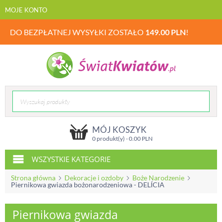
MOJE KONTO
DO BEZPŁATNEJ WYSYŁKI ZOSTAŁO
149.00
PLN
!
MÓJ KOSZYK
0 produkt(y) -
0.00
PLN
WSZYSTKIE KATEGORIE
Strona główna
Dekoracje i ozdoby
Boże Narodzenie
Piernikowa gwiazda bożonarodzeniowa - DELÍCIA
Piernikowa gwiazda