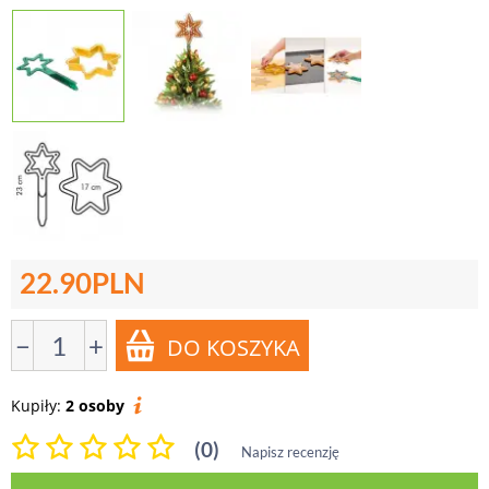
22.90
PLN
−
+
Kupiły:
2 osoby
(0)
Napisz recenzję