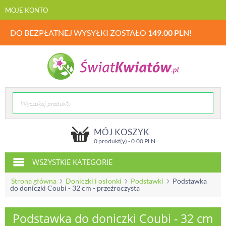
MOJE KONTO
DO BEZPŁATNEJ WYSYŁKI ZOSTAŁO
149.00
PLN
!
MÓJ KOSZYK
0 produkt(y) -
0.00
PLN
WSZYSTKIE KATEGORIE
Strona główna
Doniczki i osłonki
Podstawki
Podstawka
do doniczki Coubi - 32 cm - przeźroczysta
Podstawka do doniczki Coubi - 32 cm