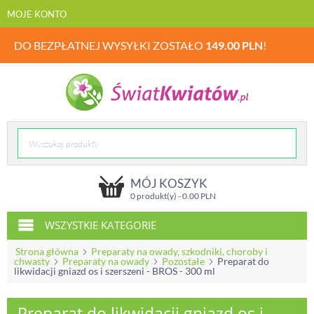
MOJE KONTO
DO BEZPŁATNEJ WYSYŁKI ZOSTAŁO
149.00
PLN
!
MÓJ KOSZYK
0 produkt(y) -
0.00
PLN
WSZYSTKIE KATEGORIE
Strona główna
Preparaty na owady, szkodniki, choroby i
chwasty
Preparaty na owady
Pozostałe
Preparat do
likwidacji gniazd os i szerszeni - BROS - 300 ml
Preparat do likwidacji gniazd os i