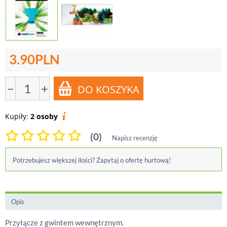
3.90
PLN
−
+
Kupiły:
2 osoby
(0)
Napisz recenzję
Potrzebujesz większej ilości? Zapytaj o ofertę hurtową!
Opis
Przyłącze z gwintem wewnętrznym.