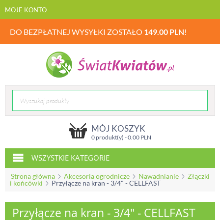
MOJE KONTO
DO BEZPŁATNEJ WYSYŁKI ZOSTAŁO
149.00
PLN
!
MÓJ KOSZYK
0 produkt(y) -
0.00
PLN
WSZYSTKIE KATEGORIE
Strona główna
Akcesoria ogrodnicze
Nawadnianie
Złączki
i końcówki
Przyłącze na kran - 3/4" - CELLFAST
Przyłącze na kran - 3/4" - CELLFAST