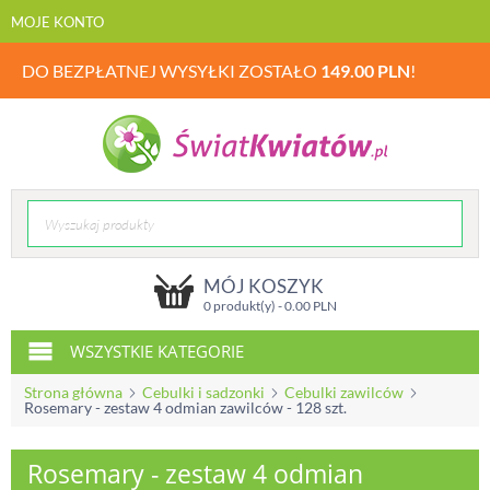
MOJE KONTO
DO BEZPŁATNEJ WYSYŁKI ZOSTAŁO
149.00
PLN
!
MÓJ KOSZYK
0 produkt(y) -
0.00
PLN
WSZYSTKIE KATEGORIE
Strona główna
Cebulki i sadzonki
Cebulki zawilców
Rosemary - zestaw 4 odmian zawilców - 128 szt.
Rosemary - zestaw 4 odmian