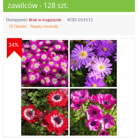
zawilców - 128 szt.
Dostępność:
Brak w magazynie
KOD:
014115
(0 Opinie)
Napisz recenzję
34%