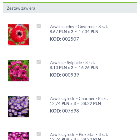
Zestaw zawiera
Zawilec pełny - Governor - 8 szt.
8.67
PLN
x
2
=
17.34
PLN
KOD:
002507
Zawilec - Sylphide - 8 szt.
8.13
PLN
x
2
=
16.26
PLN
KOD:
000939
Zawilec grecki - Charmer - 8 szt.
12.74
PLN
x
3
=
38.22
PLN
KOD:
007698
Zawilec grecki - Pink Star - 8 szt.
12.74
PLN
x
3
=
38.22
PLN